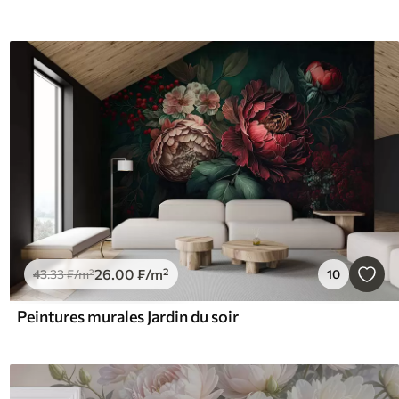
26
.00
₣
/m²
43
.33
₣
/m²
10
Peintures murales Jardin du soir