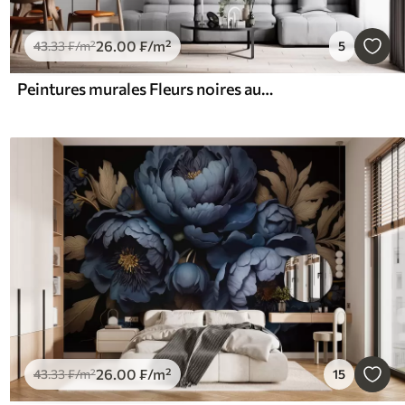
26
.00
₣
/m²
43
.33
₣
/m²
5
Peintures murales Fleurs noires aux pétales translucides suspendues à une branche, noir et blanc, composition d'art moderne minimaliste
26
.00
₣
/m²
43
.33
₣
/m²
15