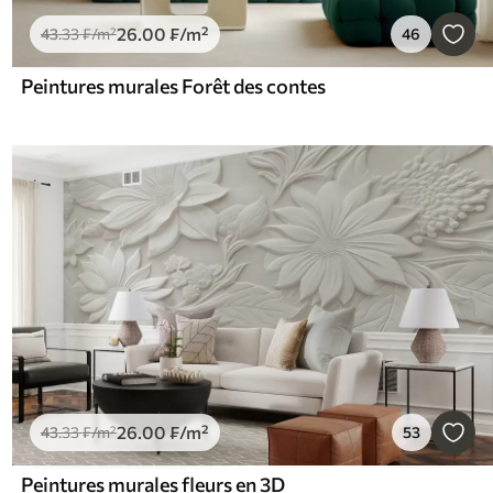
26
.00
₣
/m²
43
.33
₣
/m²
46
Peintures murales Forêt des contes
26
.00
₣
/m²
43
.33
₣
/m²
53
Peintures murales fleurs en 3D