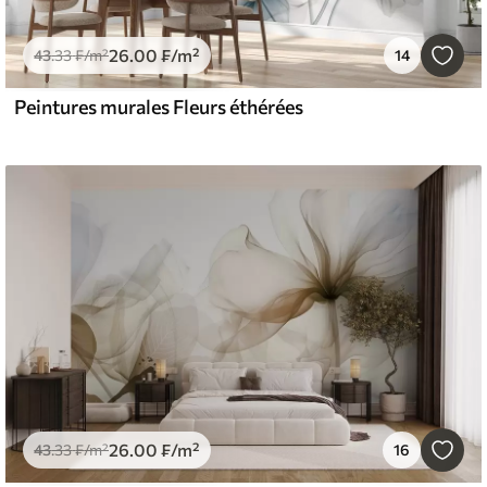
26
.00
₣
/m²
43
.33
₣
/m²
14
Peintures murales Fleurs éthérées
26
.00
₣
/m²
43
.33
₣
/m²
16