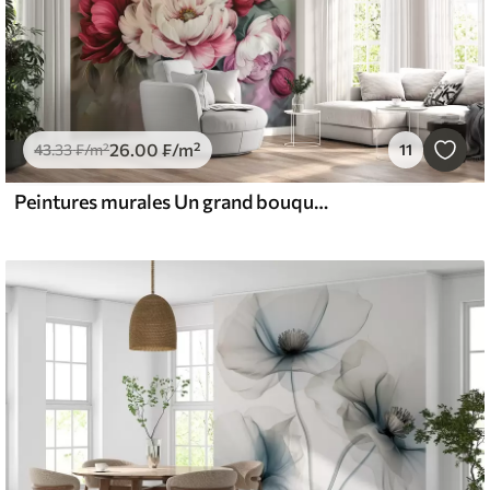
26
.00
₣
/m²
43
.33
₣
/m²
11
Peintures murales Un grand bouquet de pivoines