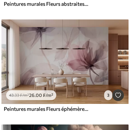
Peintures murales Fleurs abstraites brunes aux pétales doux et translucides et aux détails délicats, sur fond blanc
26
.00
₣
/m²
43
.33
₣
/m²
3
Peintures murales Fleurs éphémères aux délicates couleurs pastel