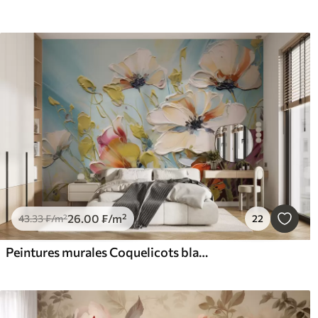
26
.00
₣
/m²
43
.33
₣
/m²
22
Peintures murales Coquelicots blancs abstraits sur fond bleu, imitation de coups de pinceau