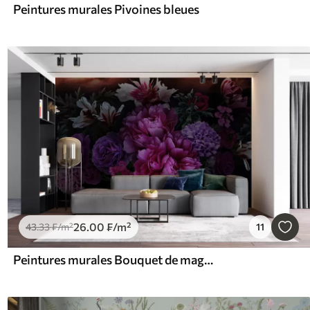
Peintures murales Pivoines bleues
26
.00
₣
/m²
43
.33
₣
/m²
11
Peintures murales Bouquet de magnifiques pivoines