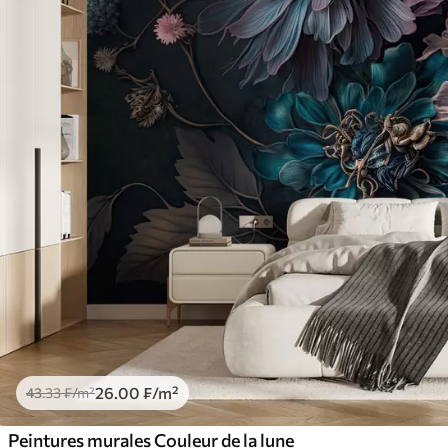
26
.00
₣
/m²
43
.33
₣
/m²
Peintures murales Couleur de la lune