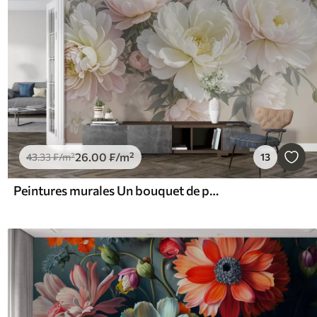
26
.00
₣
/m²
43
.33
₣
/m²
13
Peintures murales Un bouquet de pivoines et d'autres fleurs luxuriantes aux couleurs pastel sur un fond doux et flou