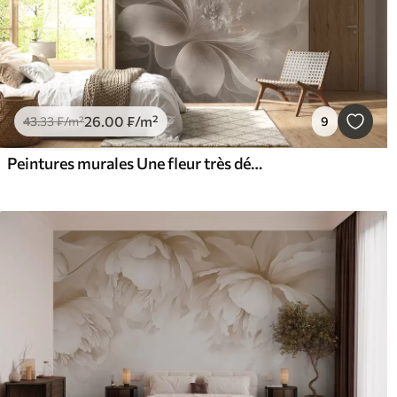
26
.00
₣
/m²
43
.33
₣
/m²
9
Peintures murales Une fleur très délicate