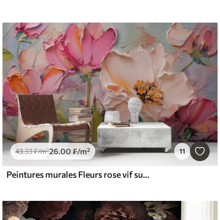
26
.00
₣
/m²
43
.33
₣
/m²
11
Peintures murales Fleurs rose vif sur fond gris bleu clair