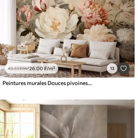
26
.00
₣
/m²
43
.33
₣
/m²
13
Peintures murales Douces pivoines et chrysanthèmes aux teintes pastel