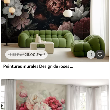
26
.00
₣
/m²
43
.33
₣
/m²
17
Peintures murales Design de roses avec effet aquarelle