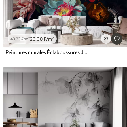
26
.00
₣
/m²
43
.33
₣
/m²
23
Peintures murales Éclaboussures de fleurs