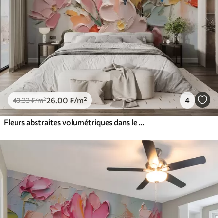
26
.00
₣
/m²
4
43
.33
₣
/m²
Fleurs abstraites volumétriques dans le style de la peinture à l'huile