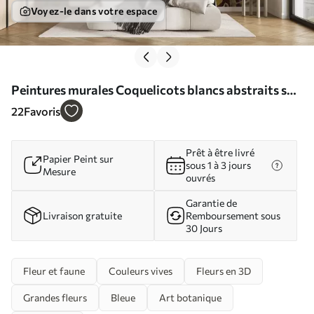
Voyez-le dans votre espace
Peintures murales Coquelicots blancs abstraits sur
fond bleu, imitation de coups de pinceau Nr.
22
Favoris
w01043
Prêt à être livré
Papier Peint sur
sous 1 à 3 jours
Mesure
ouvrés
Garantie de
Livraison gratuite
Remboursement sous
30 Jours
Fleur et faune
Couleurs vives
Fleurs en 3D
Grandes fleurs
Bleue
Art botanique