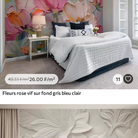
26
.00
₣
/m²
11
43
.33
₣
/m²
Fleurs rose vif sur fond gris bleu clair