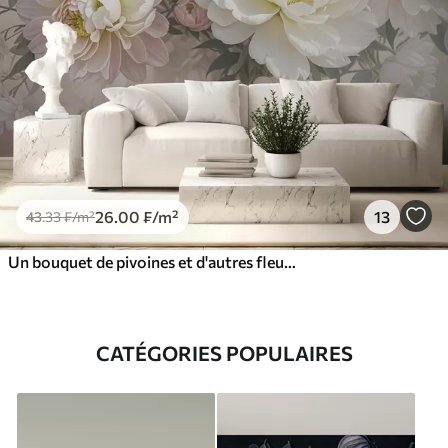
26
.00
₣
/m²
13
43
.33
₣
/m²
Un bouquet de pivoines et d'autres fleurs luxuriantes aux couleurs pastel sur un fond doux et flou
CATÉGORIES POPULAIRES