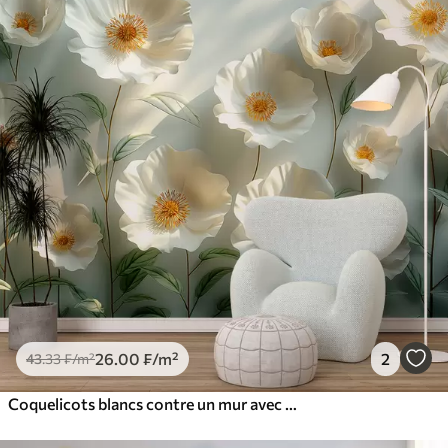
26
.00
₣
/m²
2
43
.33
₣
/m²
Coquelicots blancs contre un mur avec la lumière du soleil et un effet 3D