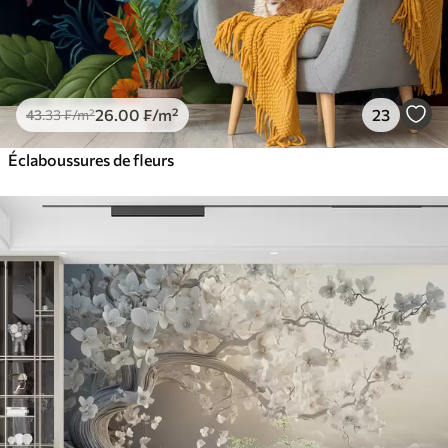
26
.00
₣
/m²
23
43
.33
₣
/m²
Éclaboussures de fleurs