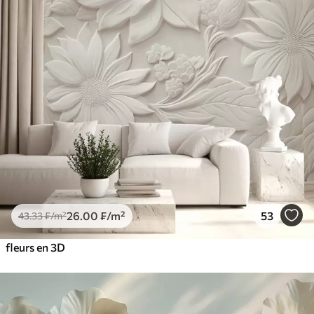
26
.00
₣
/m²
53
43
.33
₣
/m²
fleurs en 3D