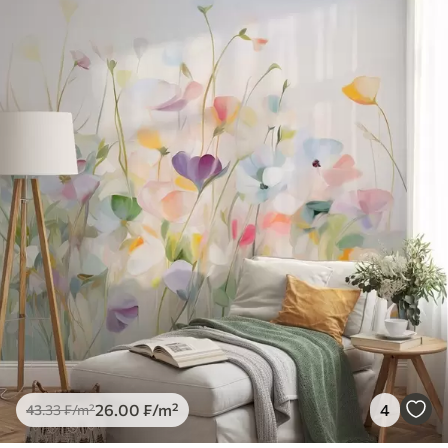
26
.00
₣
/m²
4
43
.33
₣
/m²