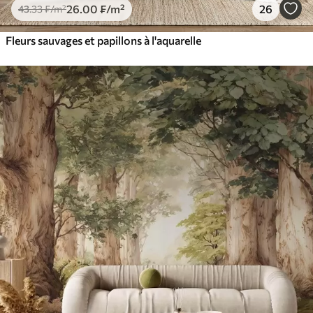
26
.00
₣
/m²
26
43
.33
₣
/m²
Fleurs sauvages et papillons à l'aquarelle