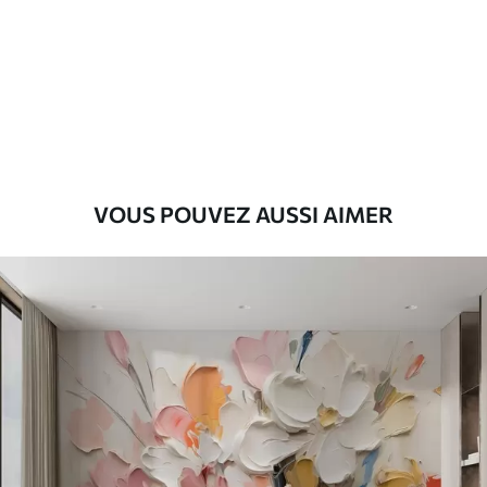
Standard
43
.33
26
.00
₣
/m²
Premium
55
.00
33
.00
₣
/m²
Vinyle Premium
VOUS POUVEZ AUSSI AIMER
63
.33
38
.00
₣
/m²
Peel and Stick
80
.00
48
.00
₣
/m²