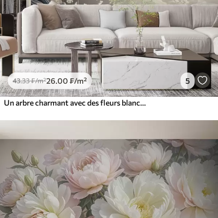
26
.00
₣
/m²
5
43
.33
₣
/m²
Un arbre charmant avec des fleurs blanches sur fond de nuages dans un style intéressant aux couleurs chaudes et délicates