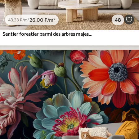
26
.00
₣
/m²
48
43
.33
₣
/m²
Sentier forestier parmi des arbres majestueux, style aquarelle