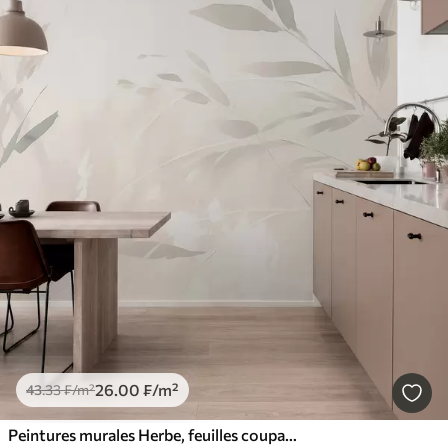
26
.00
₣
/m²
43
.33
₣
/m²
Peintures murales Herbe, feuilles coupantes