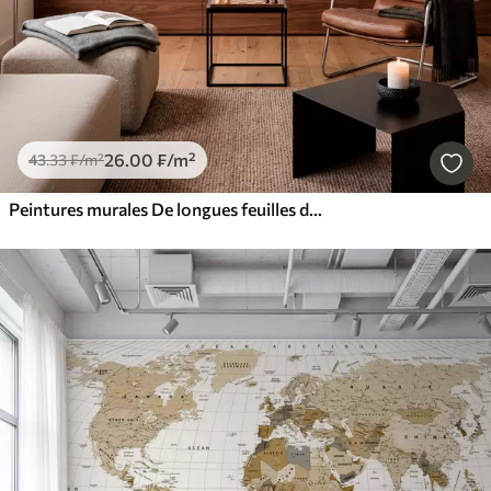
26
.00
₣
/m²
43
.33
₣
/m²
Peintures murales De longues feuilles de bananier