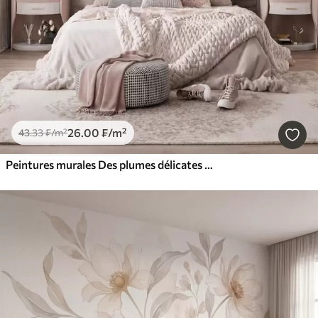
26
.00
₣
/m²
43
.33
₣
/m²
Peintures murales Des plumes délicates et aériennes, nimbées d'une brume rose-pêche aux reflets chatoyants