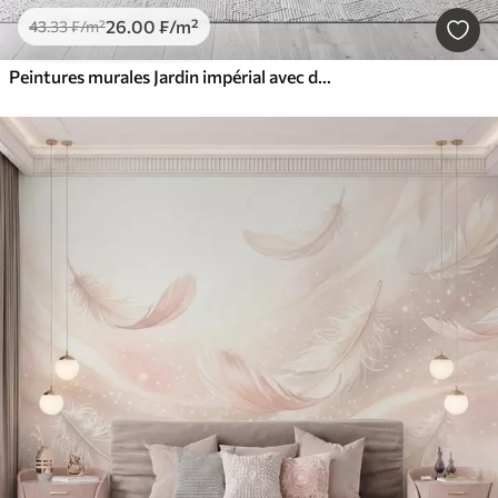
26
.00
₣
/m²
43
.33
₣
/m²
Peintures murales Jardin impérial avec des animaux de style oriental : singe, léopard, tigre, paon et héron