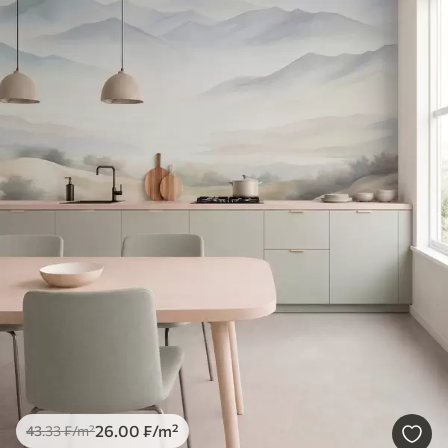
26
.00
₣
/m²
43
.33
₣
/m²