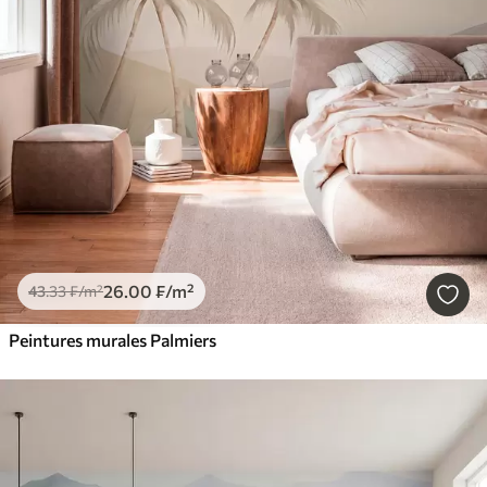
26
.00
₣
/m²
43
.33
₣
/m²
Peintures murales Palmiers