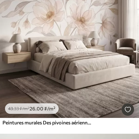
26
.00
₣
/m²
43
.33
₣
/m²
Peintures murales Des pivoines aériennes aux douces nuances de beige poudré