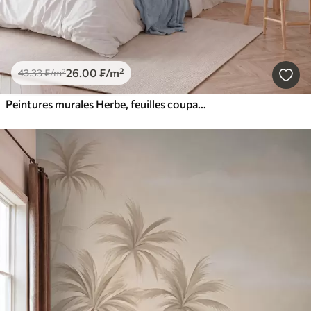
26
.00
₣
/m²
43
.33
₣
/m²
Peintures murales Herbe, feuilles coupantes