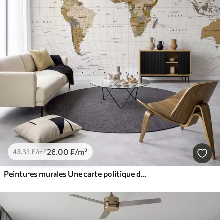
26
.00
₣
/m²
43
.33
₣
/m²
Peintures murales Une carte politique du monde de couleur marron, avec des drapeaux en français