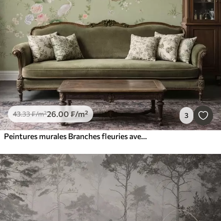
26
.00
₣
/m²
43
.33
₣
/m²
3
Peintures murales Branches fleuries avec des oiseaux sur fond vert clair