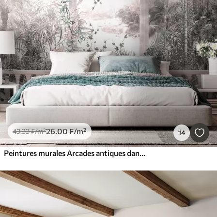
26
.00
₣
/m²
43
.33
₣
/m²
14
Peintures murales Arcades antiques dans le jardin