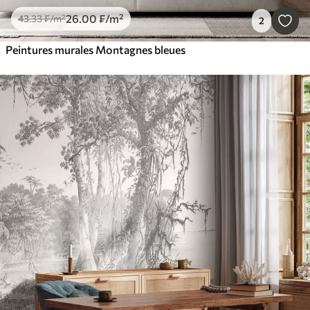
26
.00
₣
/m²
43
.33
₣
/m²
2
Peintures murales Montagnes bleues