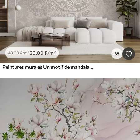
26
.00
₣
/m²
43
.33
₣
/m²
35
Peintures murales Un motif de mandala blanc détaillé sur un fond vintage texturé gris clair