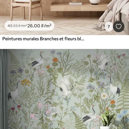
26
.00
₣
/m²
43
.33
₣
/m²
7
Peintures murales Branches et fleurs blanches et fragiles