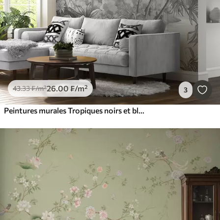
26
.00
₣
/m²
43
.33
₣
/m²
3
Peintures murales Tropiques noirs et blancs