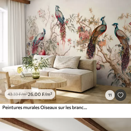
26
.00
₣
/m²
43
.33
₣
/m²
11
Peintures murales Oiseaux sur les branches d'une grenade