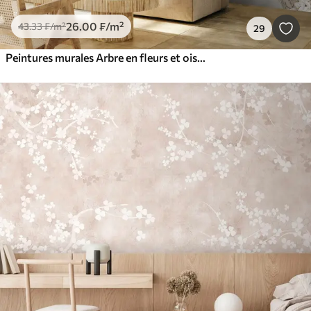
26
.00
₣
/m²
43
.33
₣
/m²
29
Peintures murales Arbre en fleurs et oiseaux