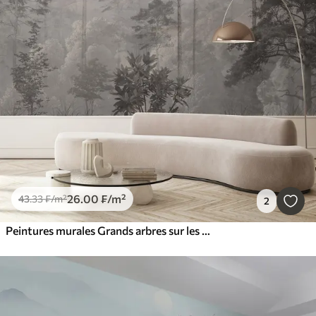
26
.00
₣
/m²
43
.33
₣
/m²
2
Peintures murales Grands arbres sur les collines, forêt dans le brouillard