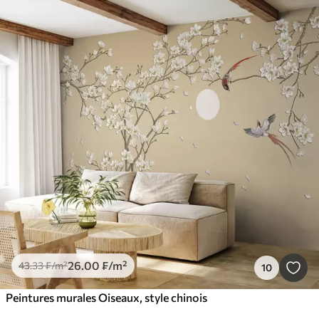
26
.00
₣
/m²
43
.33
₣
/m²
10
Peintures murales Oiseaux, style chinois