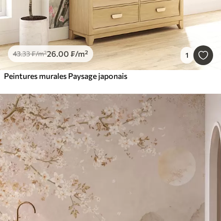
26
.00
₣
/m²
43
.33
₣
/m²
1
Peintures murales Paysage japonais