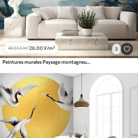
26
.00
₣
/m²
43
.33
₣
/m²
2
Peintures murales Paysage montagneux de la baie