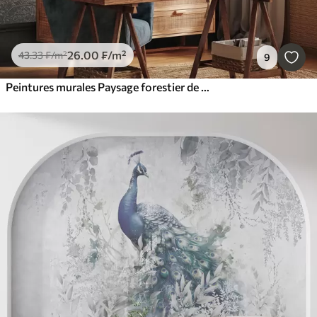
26
.00
₣
/m²
43
.33
₣
/m²
9
Peintures murales Paysage forestier de style vintage