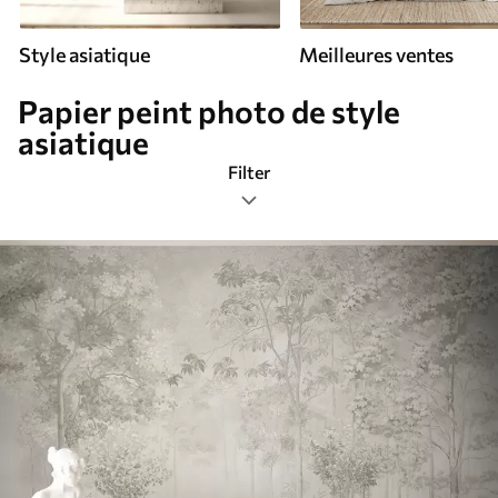
Style asiatique
Meilleures ventes
Papier peint photo de style
asiatique
Filter
Étiquettes de design
Format de l’image
Palette de couleurs
Intelligent
Réinitialiser tous les filtres