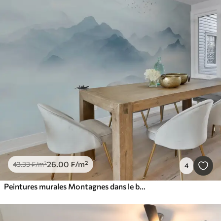
26
.00
₣
/m²
43
.33
₣
/m²
4
Peintures murales Montagnes dans le brouillard