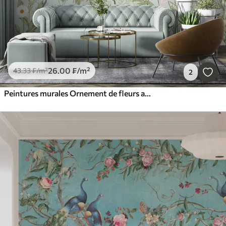
26
.00
₣
/m²
43
.33
₣
/m²
2
Peintures murales Ornement de fleurs avec oiseaux, style rustique, botanique, prairie, fond bleu