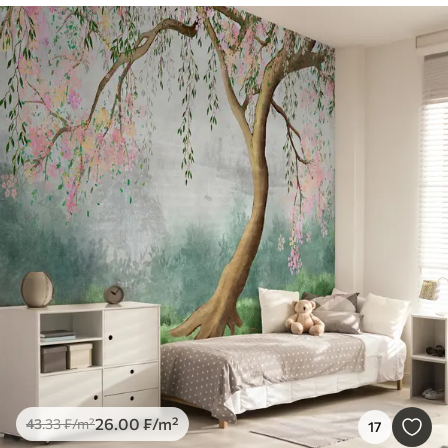
26
.00
₣
/m²
43
.33
₣
/m²
17