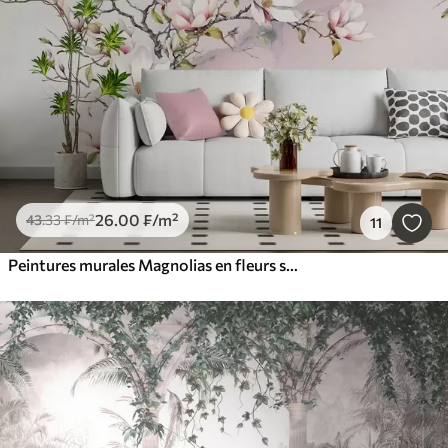
26
.00
₣
/m²
43
.33
₣
/m²
11
Peintures murales Magnolias en fleurs sur fond de marbre