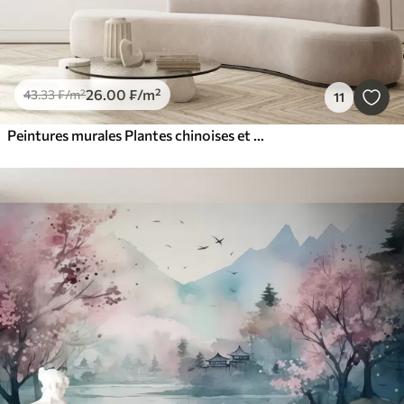
26
.00
₣
/m²
43
.33
₣
/m²
11
Peintures murales Plantes chinoises et paons de style chinois