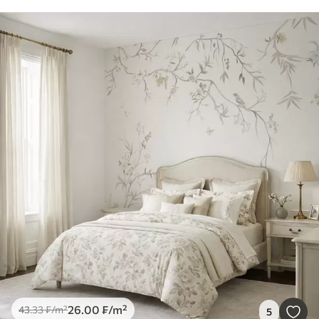
26
.00
₣
/m²
43
.33
₣
/m²
5