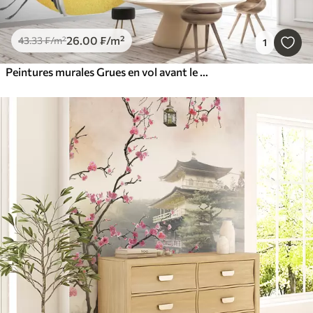
26
.00
₣
/m²
43
.33
₣
/m²
1
Peintures murales Grues en vol avant le cercle solaire