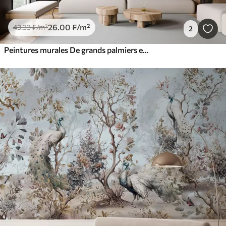
26
.00
₣
/m²
43
.33
₣
/m²
2
Peintures murales De grands palmiers et une oasis