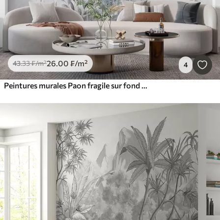
26
.00
₣
/m²
43
.33
₣
/m²
4
Peintures murales Paon fragile sur fond de béton grunge