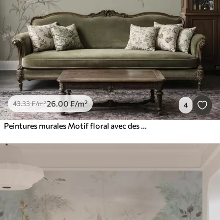
26
.00
₣
/m²
43
.33
₣
/m²
4
Peintures murales Motif floral avec des oiseaux sur fond frais