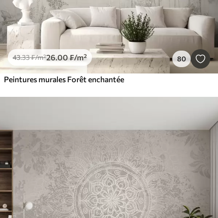
26
.00
₣
/m²
43
.33
₣
/m²
80
Peintures murales Forêt enchantée