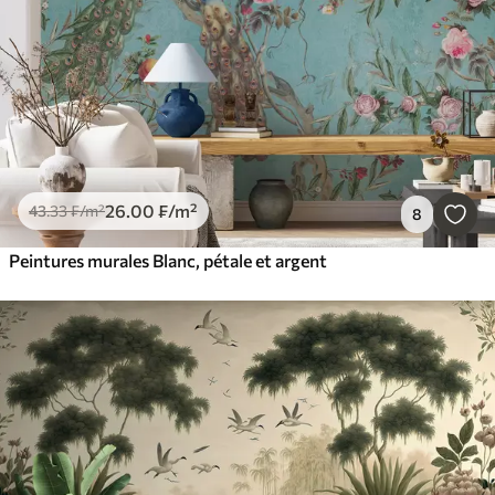
26
.00
₣
/m²
43
.33
₣
/m²
8
Peintures murales Blanc, pétale et argent