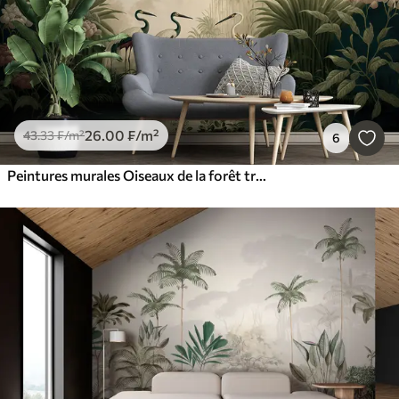
26
.00
₣
/m²
43
.33
₣
/m²
6
Peintures murales Oiseaux de la forêt tropicale