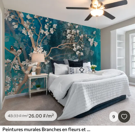
26
.00
₣
/m²
43
.33
₣
/m²
9
Peintures murales Branches en fleurs et oiseaux