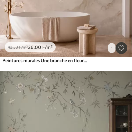
26
.00
₣
/m²
43
.33
₣
/m²
1
Peintures murales Une branche en fleurs au-dessus des montagnes brumeuses et du soleil