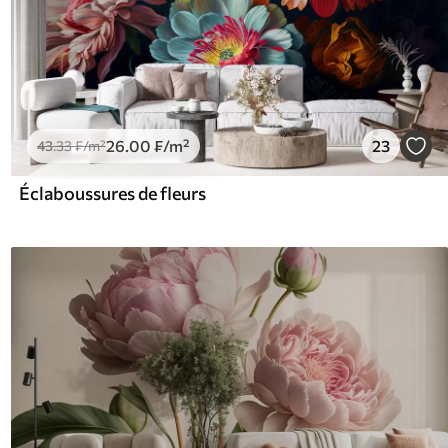
26
.00
₣
/m²
23
43
.33
₣
/m²
Éclaboussures de fleurs