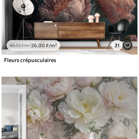
26
.00
₣
/m²
31
43
.33
₣
/m²
Fleurs crépusculaires