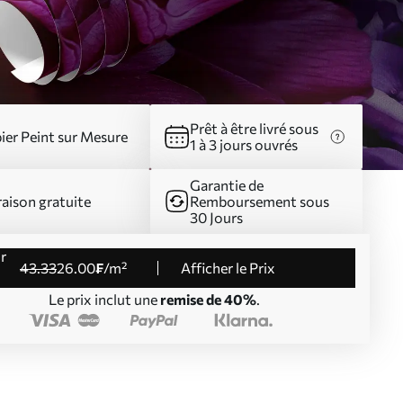
Prêt à être livré sous
ier Peint sur Mesure
1 à 3 jours ouvrés
Garantie de
raison gratuite
Remboursement sous
30 Jours
43
.33
26
.00
₣
/m²
Afficher le Prix
Le prix inclut une
remise de 40%
.