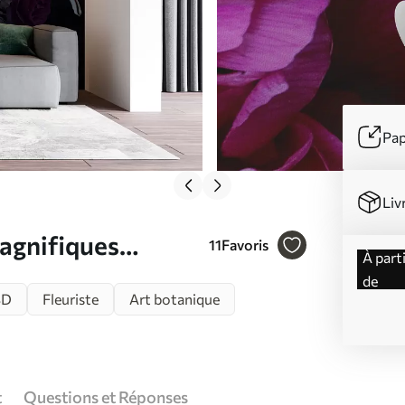
Pap
Liv
agnifiques
11
Favoris
à partir
de
3D
Fleuriste
Art botanique
t
Questions et Réponses