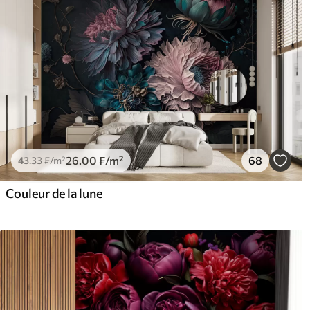
26
.00
₣
/m²
68
43
.33
₣
/m²
Couleur de la lune