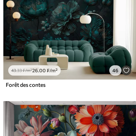
26
.00
₣
/m²
46
43
.33
₣
/m²
Forêt des contes