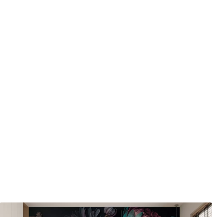
protecteur être nettoyés à l
Méthode d'application
Application transparente
Description des matériaux
Standard
Pr
43
.33
55
.
26
.00
₣
/m²
Vinyle Premium
Pee
63
.33
80
.
38
.00
₣
/m²