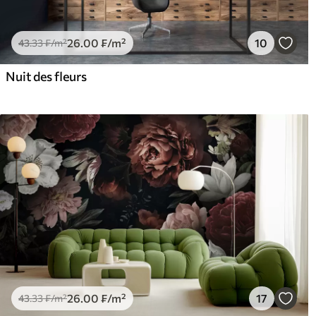
26
.00
₣
/m²
10
43
.33
₣
/m²
Nuit des fleurs
26
.00
₣
/m²
17
43
.33
₣
/m²