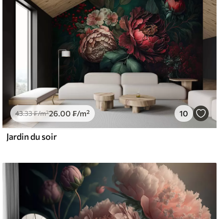
26
.00
₣
/m²
10
43
.33
₣
/m²
Jardin du soir