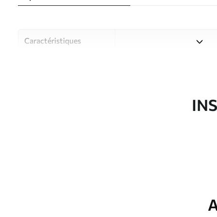
Caractéristiques
Matériau
Choisissez parmi trois maté
pièces et des budgets diffé
disponibles ci-dessous ou lo
IN
Auteur
Studio de design Uwalls
Article du produit
u72224
Production
Imprimé sur commande et liv
Options
Vernis protecteur et/ou coll
supplémentaires
A
Entretien
Nettoyage doux avec une épo