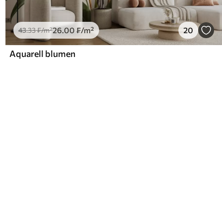
26
.00
₣
/m²
20
43
.33
₣
/m²
Aquarell blumen