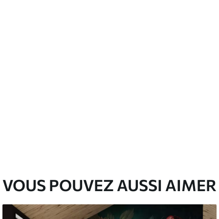
’eau.
emium
00
33
.00
₣
/m²
l and Stick
00
48
.00
₣
/m²
VOUS POUVEZ AUSSI AIMER