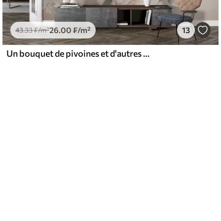
26
.00
₣
/m²
13
43
.33
₣
/m²
Un bouquet de pivoines et d'autres fleurs luxuriantes aux couleurs pastel sur un fond doux et flou