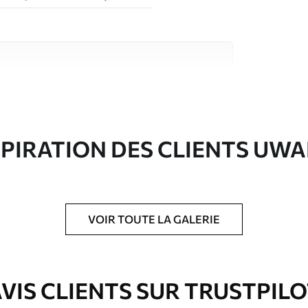
riaux de haute qualité, chacun adapté à des
rents. De plus amples informations sont
rs du processus de personnalisation.
SPIRATION DES CLIENTS UWA
VOIR TOUTE LA GALERIE
ré en rouleaux jusqu’à 50 cm de large.
e pour papier peint disponibles.
VIS CLIENTS SUR TRUSTPIL
nge. Les papiers peints avec Vernis