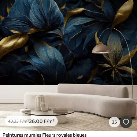
26
.00
₣
/m²
43
.33
₣
/m²
25
Peintures murales Fleurs royales bleues