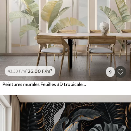
26
.00
₣
/m²
43
.33
₣
/m²
9
Peintures murales Feuilles 3D tropicales avec palmiers et colonnes