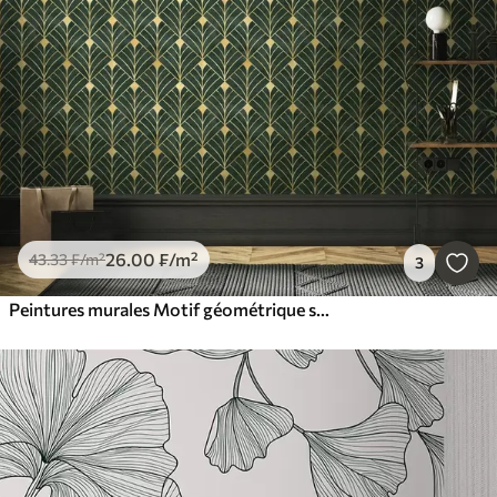
26
.00
₣
/m²
43
.33
₣
/m²
3
Peintures murales Motif géométrique sur fond émeraude