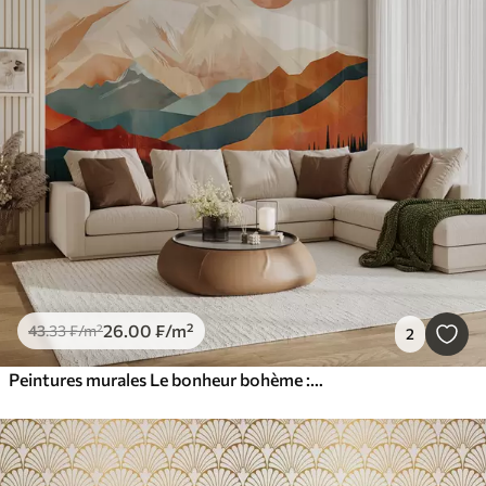
26
.00
₣
/m²
43
.33
₣
/m²
2
Peintures murales Le bonheur bohème : un paysage serein de montagnes, d'arbres et de soleil