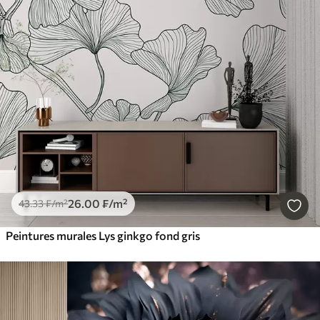
26
.00
₣
/m²
43
.33
₣
/m²
Peintures murales Lys ginkgo fond gris