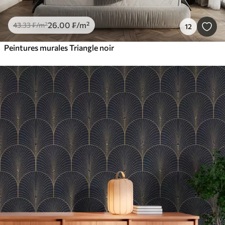
26
.00
₣
/m²
43
.33
₣
/m²
12
Peintures murales Triangle noir