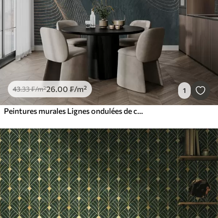
26
.00
₣
/m²
43
.33
₣
/m²
1
Peintures murales Lignes ondulées de couleur verte