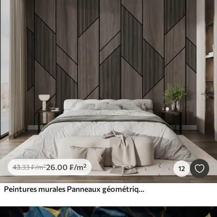
26
.00
₣
/m²
43
.33
₣
/m²
12
Peintures murales Panneaux géométriques avec texture bois