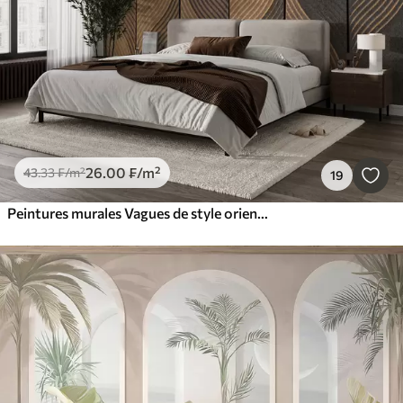
26
.00
₣
/m²
43
.33
₣
/m²
19
Peintures murales Vagues de style oriental