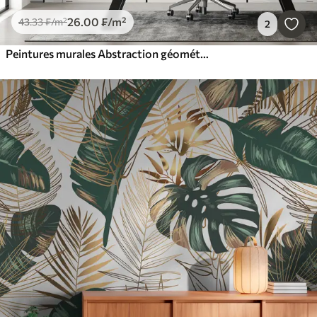
26
.00
₣
/m²
43
.33
₣
/m²
2
Peintures murales Abstraction géométrique