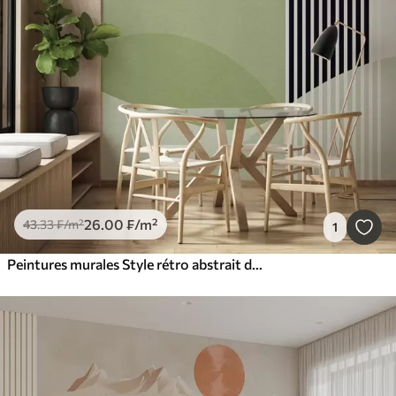
26
.00
₣
/m²
43
.33
₣
/m²
1
Peintures murales Style rétro abstrait de couleur verte