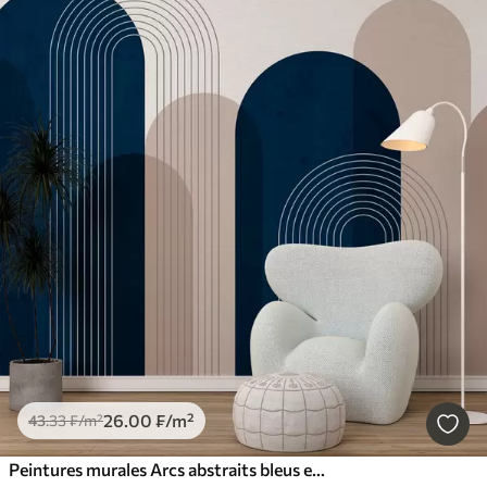
26
.00
₣
/m²
43
.33
₣
/m²
Peintures murales Arcs abstraits bleus et beiges