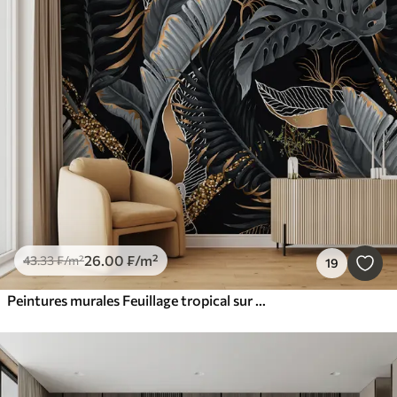
26
.00
₣
/m²
43
.33
₣
/m²
19
Peintures murales Feuillage tropical sur fond noir