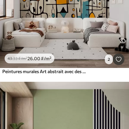
26
.00
₣
/m²
43
.33
₣
/m²
2
Peintures murales Art abstrait avec des formes géométriques dans le style Art nouveau