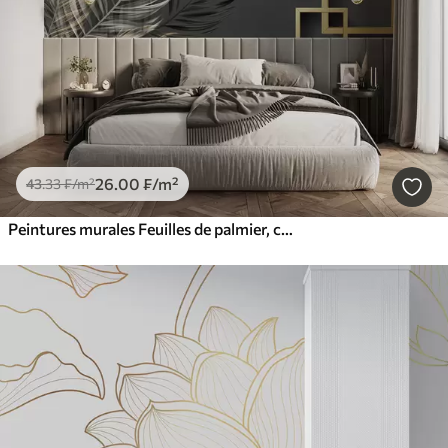
26
.00
₣
/m²
43
.33
₣
/m²
Peintures murales Feuilles de palmier, carrés