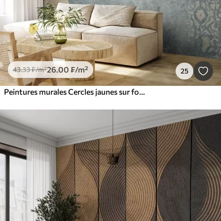
26
.00
₣
/m²
43
.33
₣
/m²
25
Peintures murales Cercles jaunes sur fond vieilli