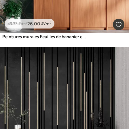
26
.00
₣
/m²
43
.33
₣
/m²
Peintures murales Feuilles de bananier et feuilles de palmier