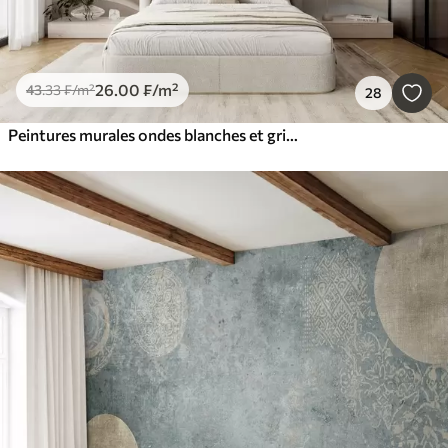
26
.00
₣
/m²
43
.33
₣
/m²
28
Peintures murales ondes blanches et grises en 3D