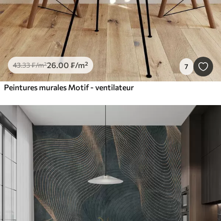
26
.00
₣
/m²
43
.33
₣
/m²
7
Peintures murales Motif - ventilateur