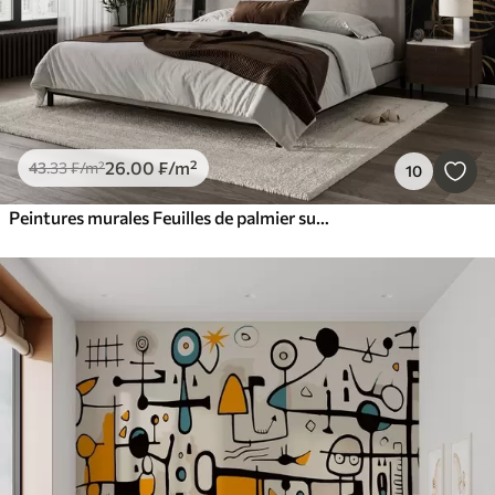
26
.00
₣
/m²
43
.33
₣
/m²
10
Peintures murales Feuilles de palmier sur fond de mur noir