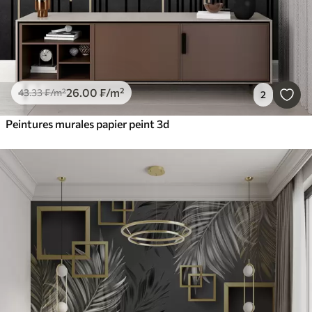
26
.00
₣
/m²
43
.33
₣
/m²
2
Peintures murales papier peint 3d