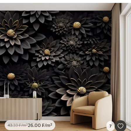
26
.00
₣
/m²
43
.33
₣
/m²
7