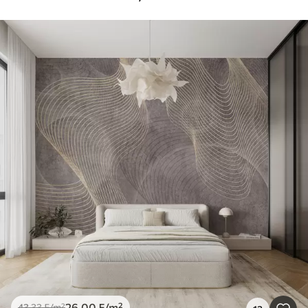
26
.00
₣
/m²
43
.33
₣
/m²