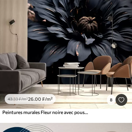
26
.00
₣
/m²
43
.33
₣
/m²
8
Peintures murales Fleur noire avec poussière