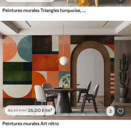
Peintures murales Triangles turquoise, art géométrique
26
.00
₣
/m²
43
.33
₣
/m²
2
Peintures murales Art rétro