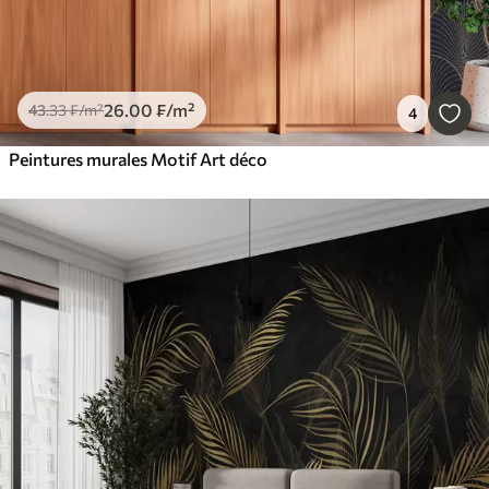
26
.00
₣
/m²
43
.33
₣
/m²
4
Peintures murales Motif Art déco