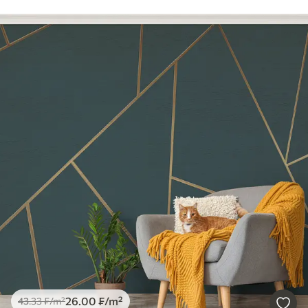
26
.00
₣
/m²
43
.33
₣
/m²