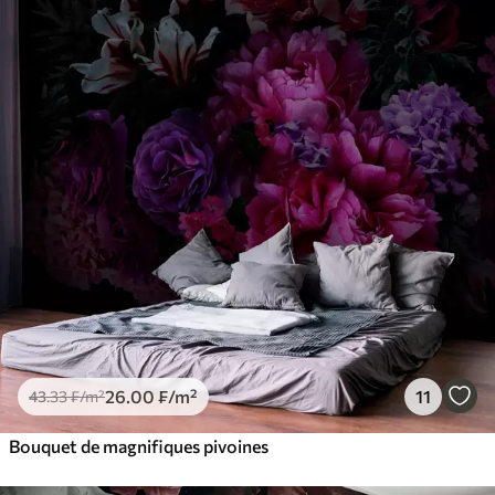
26
.00
₣
/m²
11
43
.33
₣
/m²
Bouquet de magnifiques pivoines