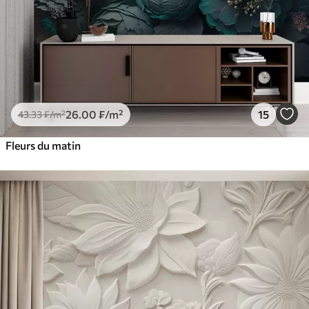
26
.00
₣
/m²
15
43
.33
₣
/m²
Fleurs du matin