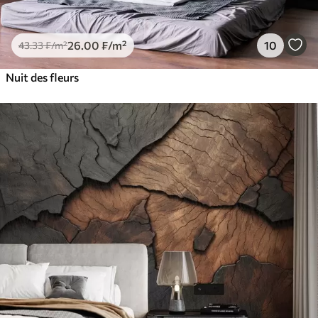
26
.00
₣
/m²
10
43
.33
₣
/m²
Nuit des fleurs