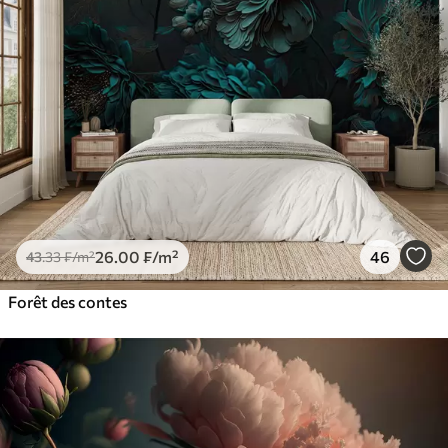
26
.00
₣
/m²
46
43
.33
₣
/m²
Forêt des contes