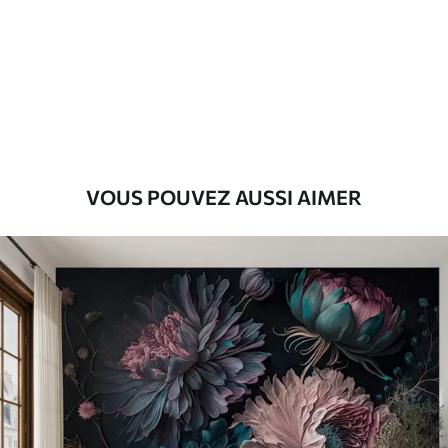
Standard
43
.33
26
.00
₣
/m²
Premium
55
.00
33
.00
₣
/m²
Vinyle Premium
VOUS POUVEZ AUSSI AIMER
63
.33
38
.00
₣
/m²
Peel and Stick
80
.00
48
.00
₣
/m²