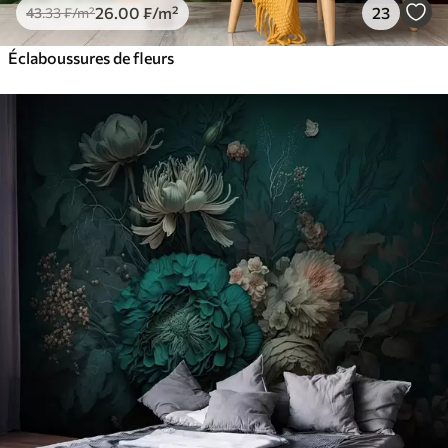
26
.00
₣
/m²
23
43
.33
₣
/m²
Éclaboussures de fleurs