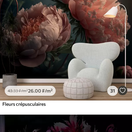
26
.00
₣
/m²
31
43
.33
₣
/m²
Fleurs crépusculaires