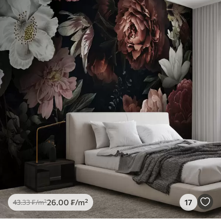
26
.00
₣
/m²
17
43
.33
₣
/m²