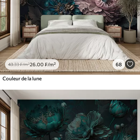
26
.00
₣
/m²
68
43
.33
₣
/m²
Couleur de la lune