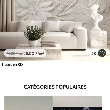
26
.00
₣
/m²
53
43
.33
₣
/m²
fleurs en 3D
CATÉGORIES POPULAIRES