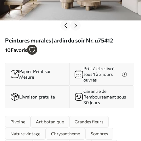
Peintures murales Jardin du soir Nr. u75412
10
Favoris
Prêt à être livré
Papier Peint sur
sous 1 à 3 jours
Mesure
ouvrés
Garantie de
Livraison gratuite
Remboursement sous
30 Jours
Pivoine
Art botanique
Grandes fleurs
Nature vintage
Chrysantheme
Sombres