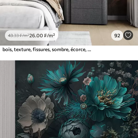
26
.00
₣
/m²
92
43
.33
₣
/m²
bois, texture, fissures, sombre, écorce, surface