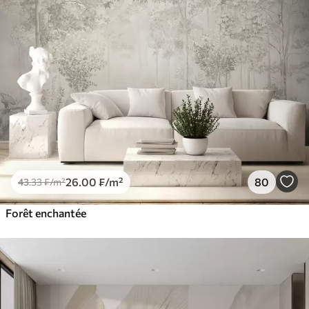
26
.00
₣
/m²
80
43
.33
₣
/m²
Forêt enchantée