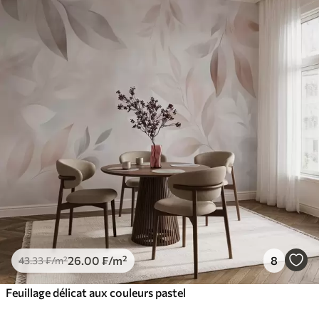
26
.00
₣
/m²
8
43
.33
₣
/m²
Feuillage délicat aux couleurs pastel