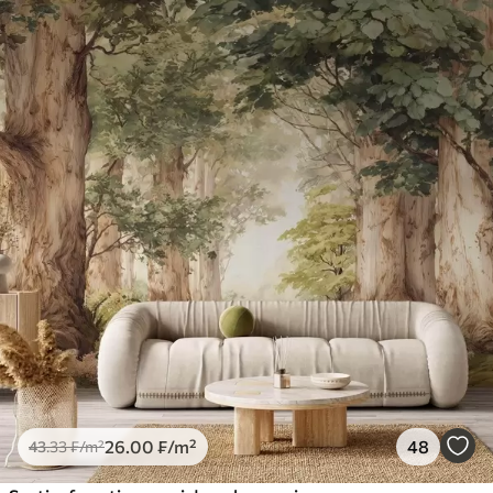
26
.00
₣
/m²
48
43
.33
₣
/m²