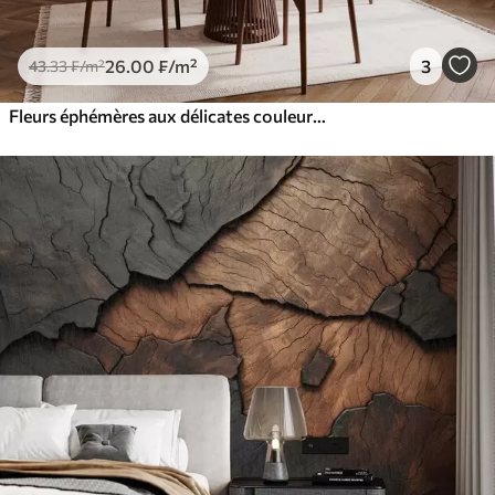
26
.00
₣
/m²
3
43
.33
₣
/m²
Fleurs éphémères aux délicates couleurs pastel