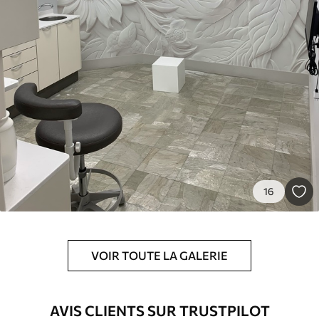
Premium
55
.00
33
.00
₣
/m²
Vinyle Premium
63
.33
38
.00
₣
/m²
Peel and Stick
80
.00
48
.00
₣
/m²
16
VOIR TOUTE LA GALERIE
AVIS CLIENTS SUR TRUSTPILOT