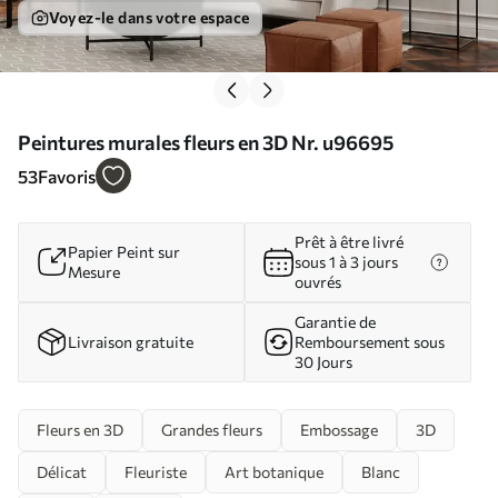
Voyez-le dans votre espace
Peintures murales fleurs en 3D Nr. u96695
53
Favoris
Prêt à être livré
Papier Peint sur
sous 1 à 3 jours
Mesure
ouvrés
Garantie de
Livraison gratuite
Remboursement sous
30 Jours
Fleurs en 3D
Grandes fleurs
Embossage
3D
Délicat
Fleuriste
Art botanique
Blanc