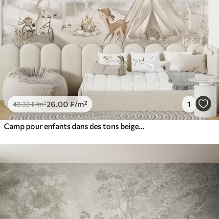
26
.00
₣
/m²
1
43
.33
₣
/m²
Camp pour enfants dans des tons beiges chauds, tente et animaux de la forêt