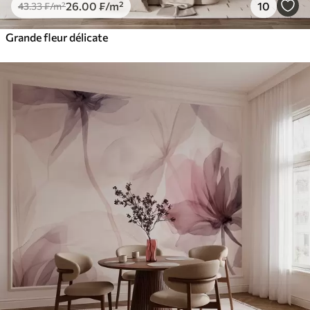
26
.00
₣
/m²
10
43
.33
₣
/m²
Grande fleur délicate