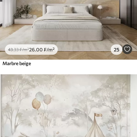
26
.00
₣
/m²
25
43
.33
₣
/m²
Marbre beige