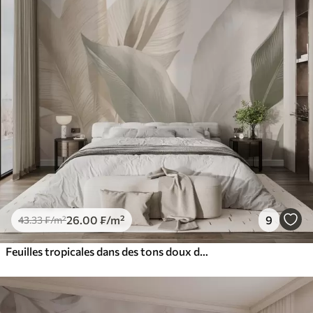
26
.00
₣
/m²
9
43
.33
₣
/m²
Feuilles tropicales dans des tons doux de beige et de vert, avec un effet d'aquarelle et des transitions de couleurs douces