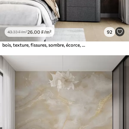
26
.00
₣
/m²
92
43
.33
₣
/m²
bois, texture, fissures, sombre, écorce, surface