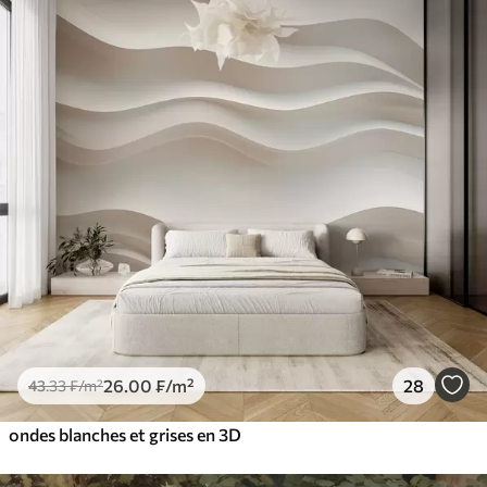
26
.00
₣
/m²
28
43
.33
₣
/m²
ondes blanches et grises en 3D