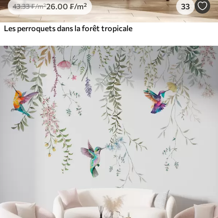
26
.00
₣
/m²
33
43
.33
₣
/m²
Les perroquets dans la forêt tropicale