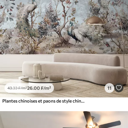
26
.00
₣
/m²
11
43
.33
₣
/m²
Plantes chinoises et paons de style chinois