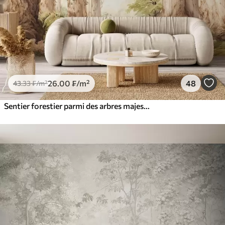
26
.00
₣
/m²
48
43
.33
₣
/m²
Sentier forestier parmi des arbres majestueux, style aquarelle