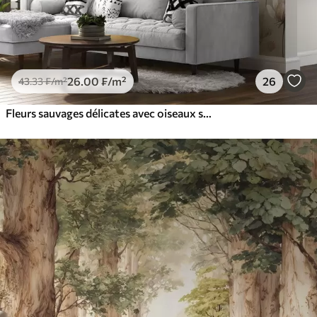
26
.00
₣
/m²
26
43
.33
₣
/m²
Fleurs sauvages délicates avec oiseaux sur fond beige