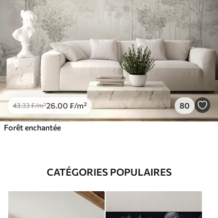
26
.00
₣
/m²
80
43
.33
₣
/m²
Forêt enchantée
CATÉGORIES POPULAIRES