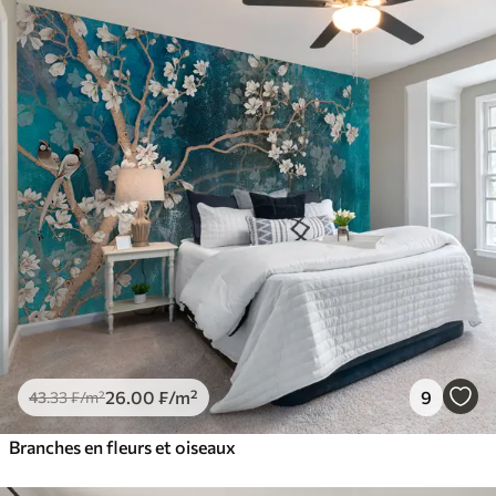
26
.00
₣
/m²
9
43
.33
₣
/m²
Branches en fleurs et oiseaux