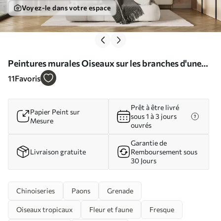
Voyez-le dans votre espace
Peintures murales Oiseaux sur les branches d'une
grenade Nr. u95667
11
Favoris
Prêt à être livré
Papier Peint sur
sous 1 à 3 jours
Mesure
ouvrés
Garantie de
Livraison gratuite
Remboursement sous
30 Jours
Chinoiseries
Paons
Grenade
Oiseaux tropicaux
Fleur et faune
Fresque