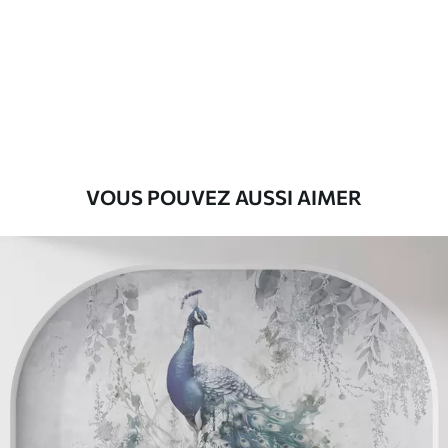
Premium
55
.00
33
.00
₣
/m²
Vinyle Premium
63
.33
38
.00
₣
/m²
VOUS POUVEZ AUSSI AIMER
Peel and Stick
80
.00
48
.00
₣
/m²