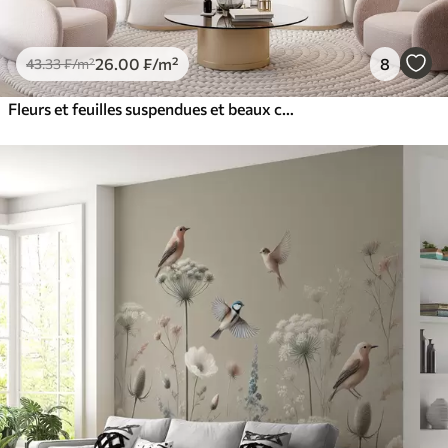
26
.00
₣
/m²
8
43
.33
₣
/m²
Fleurs et feuilles suspendues et beaux colibris