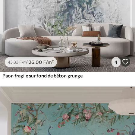
26
.00
₣
/m²
4
43
.33
₣
/m²
Paon fragile sur fond de béton grunge