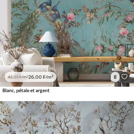
26
.00
₣
/m²
8
43
.33
₣
/m²
Blanc, pétale et argent