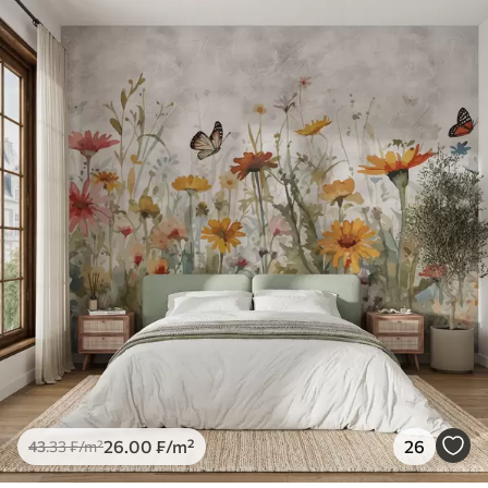
26
.00
₣
/m²
26
43
.33
₣
/m²