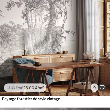
26
.00
₣
/m²
9
43
.33
₣
/m²
Paysage forestier de style vintage