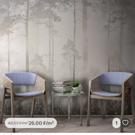
26
.00
₣
/m²
1
43
.33
₣
/m²