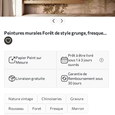
Peintures murales Forêt de style grunge, fresque
murale Nr. u97058
Prêt à être livré
Papier Peint sur
sous 1 à 3 jours
Mesure
ouvrés
Garantie de
Livraison gratuite
Remboursement sous
30 Jours
Nature vintage
Chinoiseries
Gravure
Rousseau
Foret
Fresque
Marron