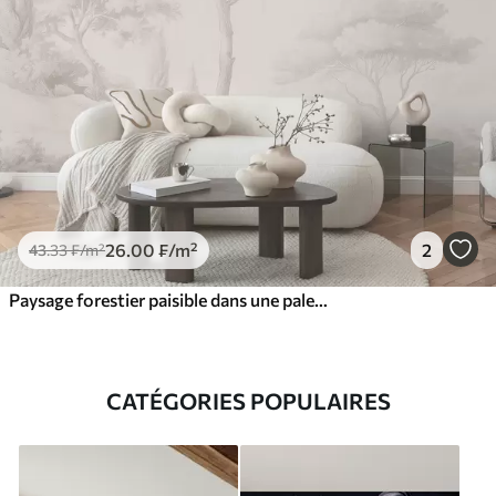
26
.00
₣
/m²
2
43
.33
₣
/m²
Paysage forestier paisible dans une palette de couleurs beiges
CATÉGORIES POPULAIRES