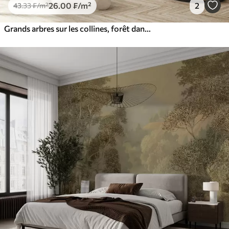
26
.00
₣
/m²
2
43
.33
₣
/m²
Grands arbres sur les collines, forêt dans le brouillard