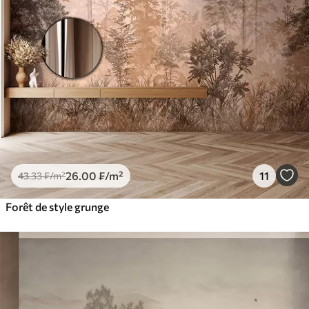
26
.00
₣
/m²
11
43
.33
₣
/m²
Forêt de style grunge