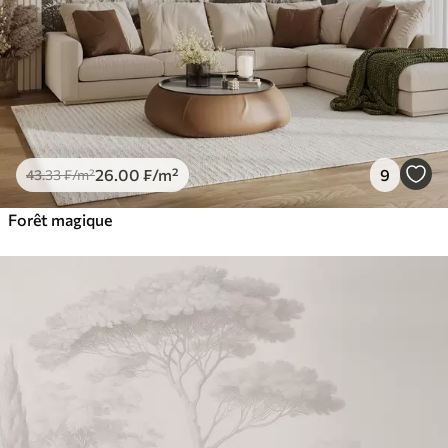
26
.00
₣
/m²
9
43
.33
₣
/m²
Forêt magique