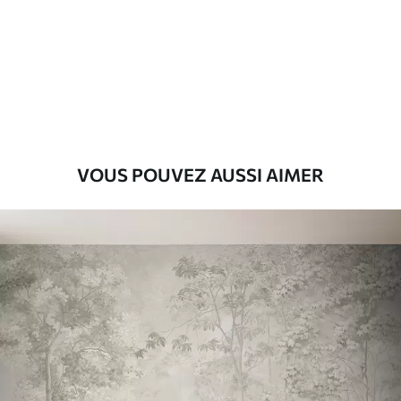
Premium
55
.00
33
.00
₣
/m²
Vinyle Premium
63
.33
38
.00
₣
/m²
VOUS POUVEZ AUSSI AIMER
Peel and Stick
80
.00
48
.00
₣
/m²