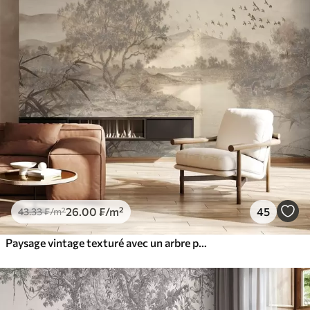
26
.00
₣
/m²
45
43
.33
₣
/m²
Paysage vintage texturé avec un arbre près d'une rivière et un ciel nuageux, art de la nature en tons sépia