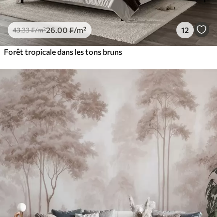
26
.00
₣
/m²
12
43
.33
₣
/m²
Forêt tropicale dans les tons bruns