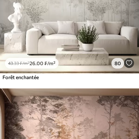
26
.00
₣
/m²
80
43
.33
₣
/m²
Forêt enchantée