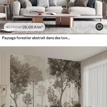
26
.00
₣
/m²
43
.33
₣
/m²
Paysage forestier abstrait dans des tons beige fumé, créant une impression de profondeur