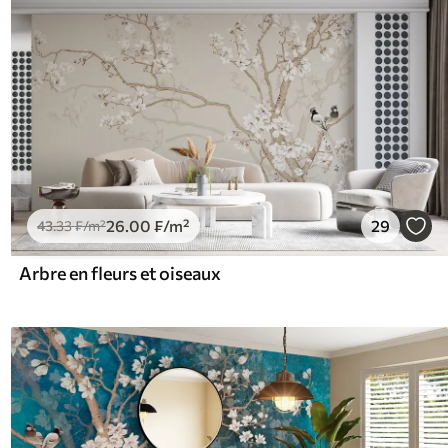
26
.00
₣
/m²
29
43
.33
₣
/m²
Arbre en fleurs et oiseaux