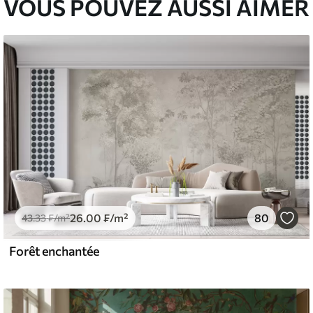
VOUS POUVEZ AUSSI AIMER
26
.00
₣
/m²
80
43
.33
₣
/m²
Forêt enchantée