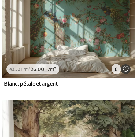
26
.00
₣
/m²
8
43
.33
₣
/m²
Blanc, pétale et argent