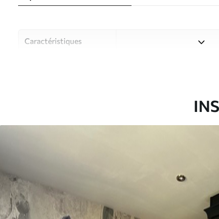
Caractéristiques
Matériau
Choisissez parmi trois maté
pièces et des budgets diffé
disponibles ci-dessous ou lo
IN
Auteur
Studio de design Uwalls
Article du produit
u96727
Production
Imprimé sur commande et liv
Options
Vernis protecteur et/ou coll
supplémentaires
Entretien
Nettoyage doux avec une épo