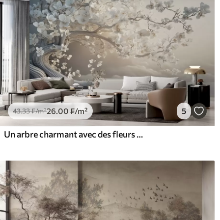
26
.00
₣
/m²
5
43
.33
₣
/m²
Un arbre charmant avec des fleurs blanches sur fond de nuages dans un style intéressant aux couleurs chaudes et délicates