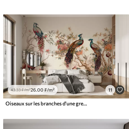
26
.00
₣
/m²
11
43
.33
₣
/m²
Oiseaux sur les branches d'une grenade