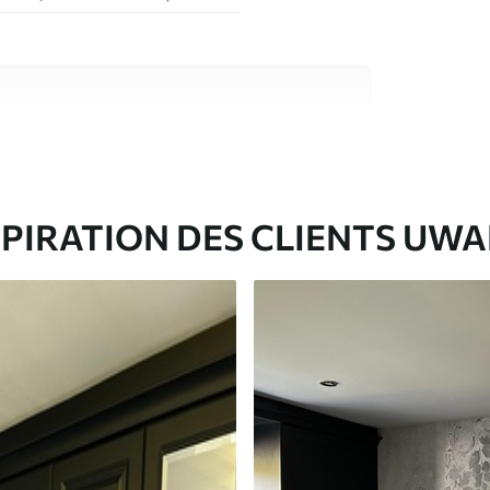
riaux de haute qualité, chacun adapté à des
rents. De plus amples informations sont
rs du processus de personnalisation.
SPIRATION DES CLIENTS UWA
ré en rouleaux jusqu’à 50 cm de large.
e pour papier peint disponibles.
nge. Les papiers peints avec Vernis