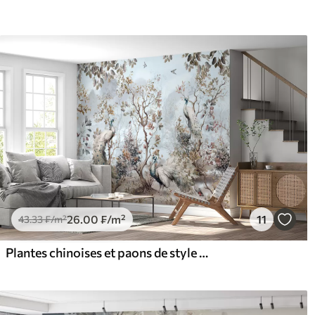
26
.00
₣
/m²
11
43
.33
₣
/m²
Plantes chinoises et paons de style chinois