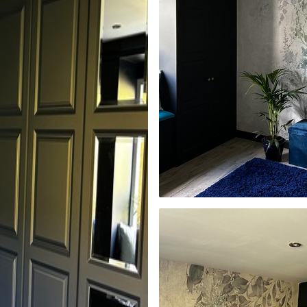
’eau.
emium
00
33
.00
₣
/m²
l and Stick
00
48
.00
₣
/m²