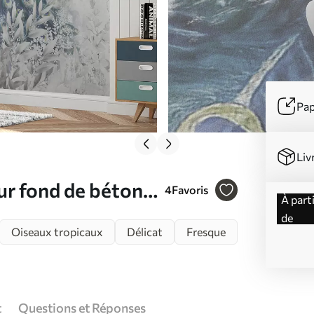
Pap
Liv
ur fond de béton
4
Favoris
à partir
de
Oiseaux tropicaux
Délicat
Fresque
t
Questions et Réponses