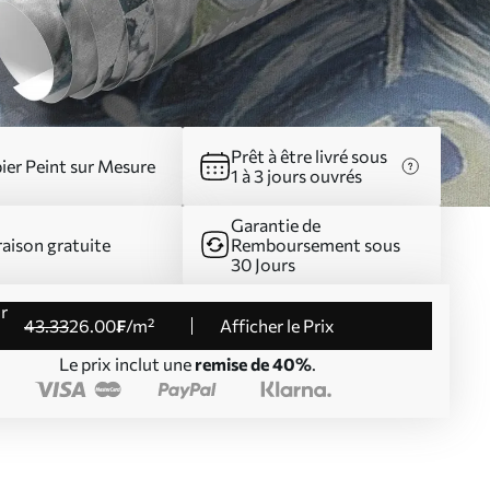
Prêt à être livré sous
ier Peint sur Mesure
1 à 3 jours ouvrés
Garantie de
raison gratuite
Remboursement sous
30 Jours
43
.33
26
.00
₣
/m²
Afficher le Prix
Le prix inclut une
remise de 40%
.