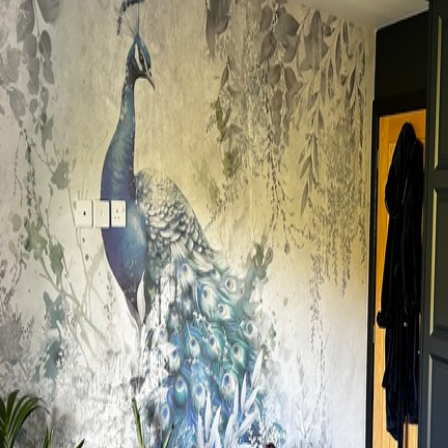
protecteur être nettoyés à l
Méthode d'application
Application transparente
Description des matériaux
Standard
Pr
43
.33
55
.
26
.00
₣
/m²
Vinyle Premium
Pee
63
.33
80
.
38
.00
₣
/m²