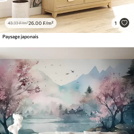
26
.00
₣
/m²
1
43
.33
₣
/m²
Paysage japonais