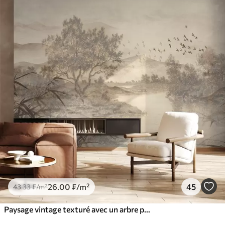
26
.00
₣
/m²
45
43
.33
₣
/m²
Paysage vintage texturé avec un arbre près d'une rivière et un ciel nuageux, art de la nature en tons sépia