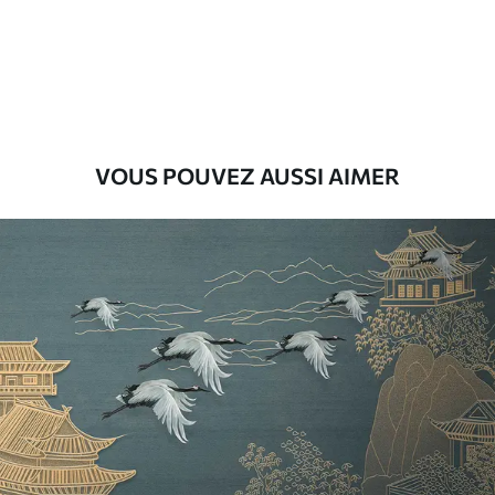
Premium
55
.00
33
.00
₣
/m²
Vinyle Premium
63
.33
38
.00
₣
/m²
VOUS POUVEZ AUSSI AIMER
Peel and Stick
80
.00
48
.00
₣
/m²