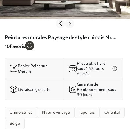
Peintures murales Paysage de style chinois Nr.
u42038
10
Favoris
Prêt à être livré
Papier Peint sur
sous 1 à 3 jours
Mesure
ouvrés
Garantie de
Livraison gratuite
Remboursement sous
30 Jours
Chinoiseries
Nature vintage
Japonais
Oriental
Beige