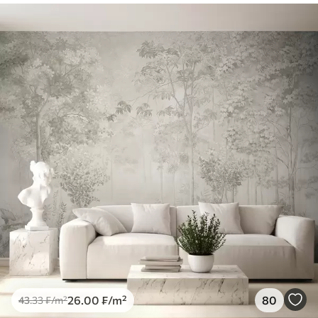
26
.00
₣
/m²
80
43
.33
₣
/m²