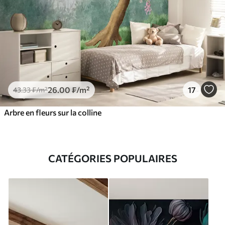
26
.00
₣
/m²
17
43
.33
₣
/m²
Arbre en fleurs sur la colline
CATÉGORIES POPULAIRES