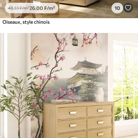
26
.00
₣
/m²
10
43
.33
₣
/m²
Oiseaux, style chinois