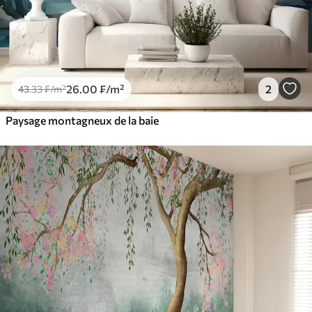
26
.00
₣
/m²
2
43
.33
₣
/m²
Paysage montagneux de la baie