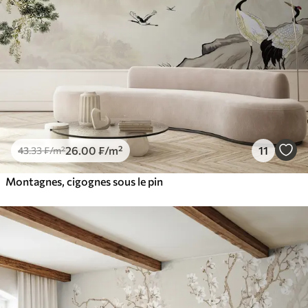
26
.00
₣
/m²
11
43
.33
₣
/m²
Montagnes, cigognes sous le pin