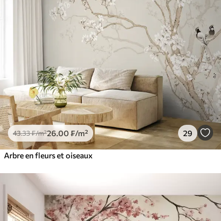
26
.00
₣
/m²
29
43
.33
₣
/m²
Arbre en fleurs et oiseaux