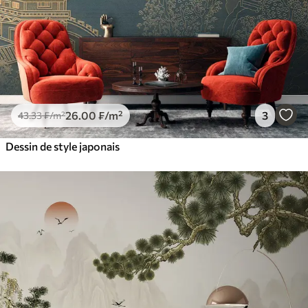
26
.00
₣
/m²
3
43
.33
₣
/m²
Dessin de style japonais