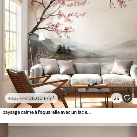
26
.00
₣
/m²
25
43
.33
₣
/m²
paysage calme à l'aquarelle avec un lac et un arbre en fleurs