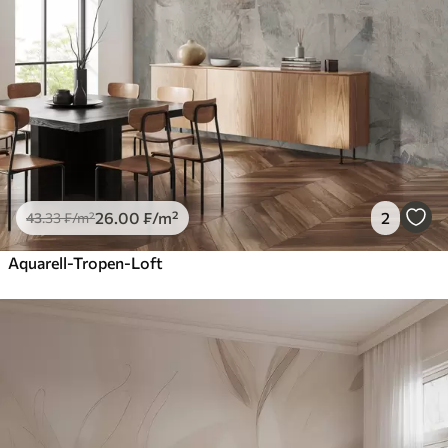
26
.00
₣
/m²
2
43
.33
₣
/m²
Aquarell-Tropen-Loft