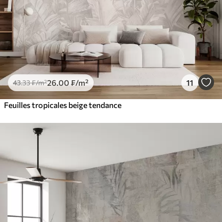
26
.00
₣
/m²
11
43
.33
₣
/m²
Feuilles tropicales beige tendance