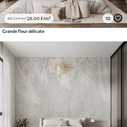
26
.00
₣
/m²
10
43
.33
₣
/m²
Grande fleur délicate