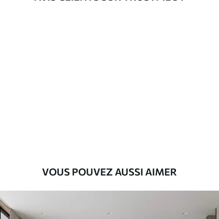
80
.00
48
.00
₣
/m²
VOUS POUVEZ AUSSI AIMER