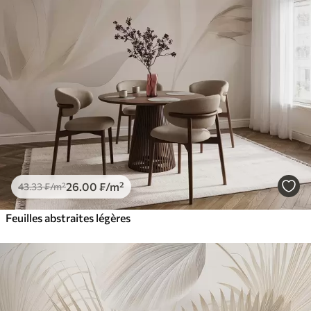
26
.00
₣
/m²
43
.33
₣
/m²
Feuilles abstraites légères