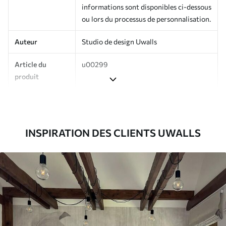
informations sont disponibles ci-dessous
ou lors du processus de personnalisation.
Auteur
Studio de design Uwalls
Article du
u00299
produit
Finition
Semi-mate
Production
Imprimé sur commande et livré en
INSPIRATION DES CLIENTS UWALLS
rouleaux jusqu’à 50 cm de large.
Options
Vernis protecteur et/ou colle pour
supplémentaires
papier peint disponibles.
Entretien
Nettoyage doux avec une éponge. Les
papiers peints avec Vernis protecteur
être nettoyés à l’eau.