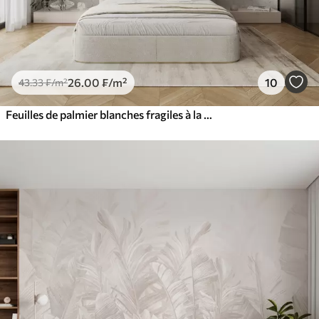
26
.00
₣
/m²
10
43
.33
₣
/m²
Feuilles de palmier blanches fragiles à la texture grunge