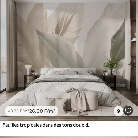
26
.00
₣
/m²
9
43
.33
₣
/m²
Feuilles tropicales dans des tons doux de beige et de vert, avec un effet d'aquarelle et des transitions de couleurs douces