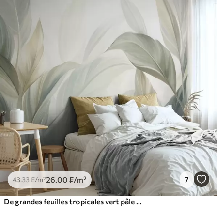
26
.00
₣
/m²
7
43
.33
₣
/m²
De grandes feuilles tropicales vert pâle aux couleurs douces et pastel, dans un style artistique texturé