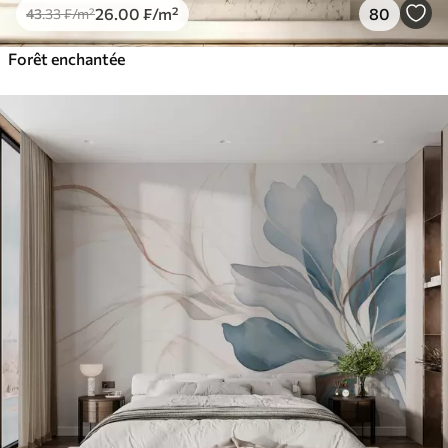
26
.00
₣
/m²
80
43
.33
₣
/m²
Forêt enchantée