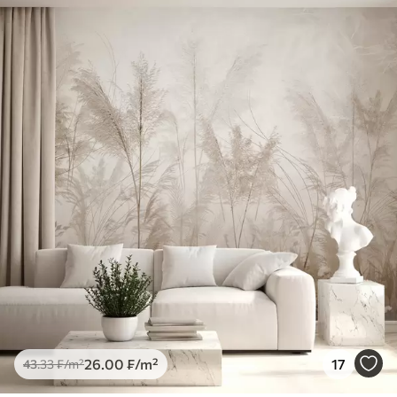
26
.00
₣
/m²
17
43
.33
₣
/m²