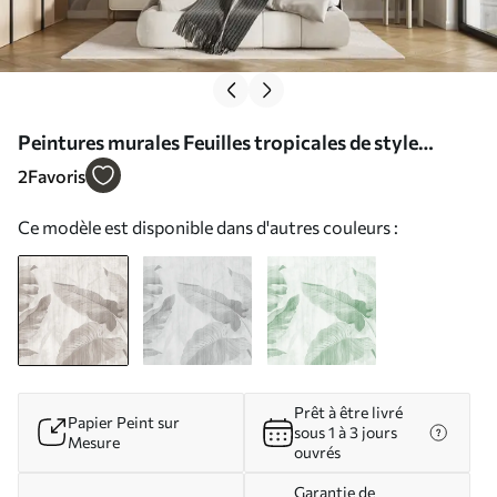
Peintures murales Feuilles tropicales de style
grunge Nr. u00299
2
Favoris
Ce modèle est disponible dans d'autres couleurs :
Prêt à être livré
Papier Peint sur
sous 1 à 3 jours
Mesure
ouvrés
Garantie de