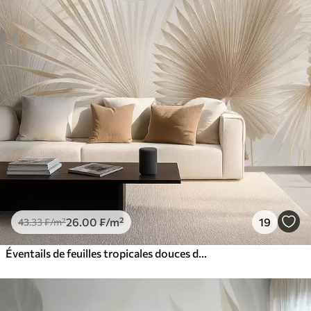
26
.00
₣
/m²
19
43
.33
₣
/m²
Éventails de feuilles tropicales douces dans des tons beige clair et bleutés