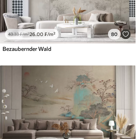
26
.00
₣
/m²
80
43
.33
₣
/m²
Bezaubernder Wald