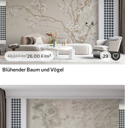
26
.00
₣
/m²
29
43
.33
₣
/m²
Blühender Baum und Vögel