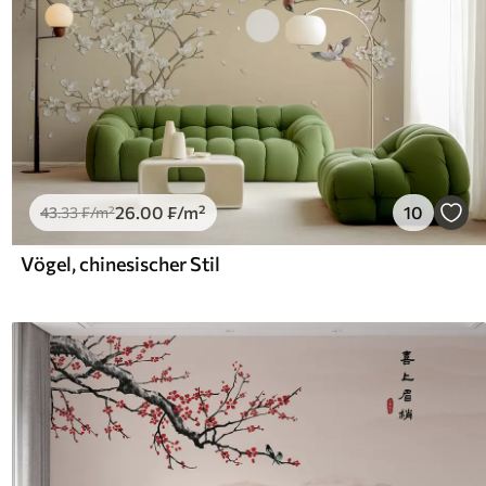
26
.00
₣
/m²
10
43
.33
₣
/m²
Vögel, chinesischer Stil