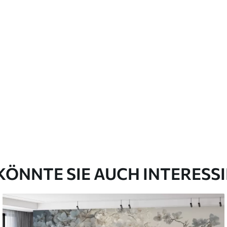
emium
00
33
.00
₣
/m²
l and Stick
00
48
.00
₣
/m²
KÖNNTE SIE AUCH INTERESS