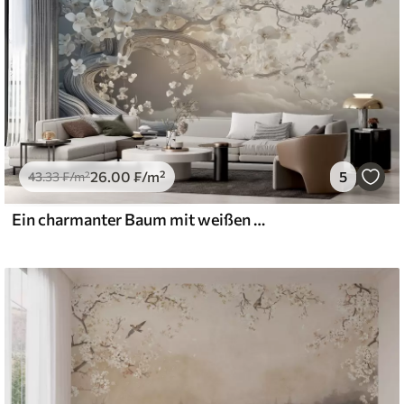
26
.00
₣
/m²
5
43
.33
₣
/m²
Ein charmanter Baum mit weißen Blüten vor dem Hintergrund der Wolken in einem interessanten Stil in zarten warmen Farben