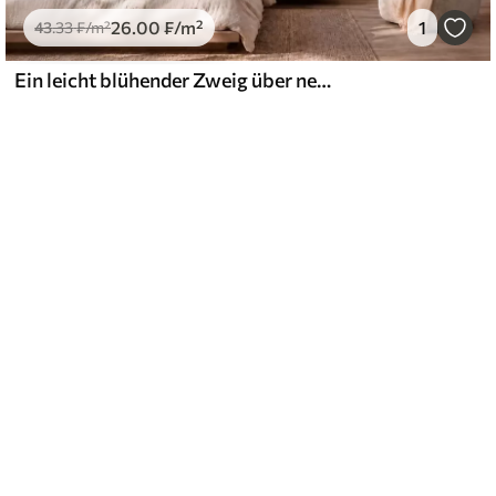
26
.00
₣
/m²
1
43
.33
₣
/m²
Ein leicht blühender Zweig über nebligen Bergen und der Sonne