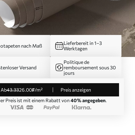
Lieferbereit in 1–3
otapeten nach Maß
Werktagen
Politique de
tenloser Versand
remboursement sous 30
jours
ab
43
.33
26
.00
₣
/m²
Preis anzeigen
er Preis ist mit einem Rabatt von
40% angegeben
.