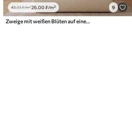
26
.00
₣
/m²
9
43
.33
₣
/m²
Zweige mit weißen Blüten auf einem sanften beigen Hintergrund