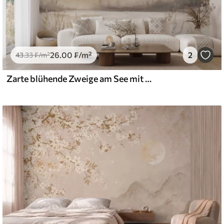
26
.00
₣
/m²
2
43
.33
₣
/m²
Zarte blühende Zweige am See mit Vögeln im leichten Nebel