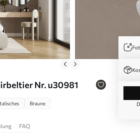
Fot
Kos
rbeltier Nr. u30981
talisches
Braune
D
hlung
FAQ