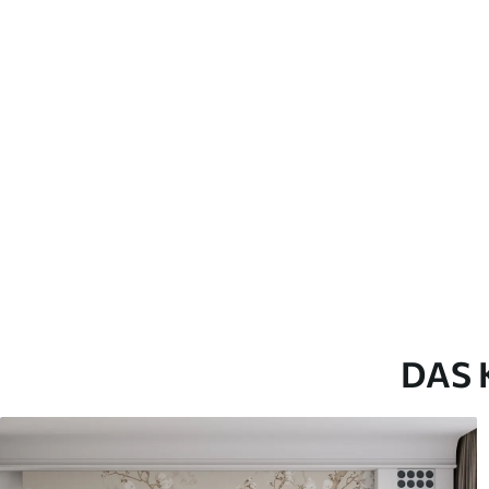
Verlegemethode
Nahtlose Anwendung
Beschreibung der Materialien
Standard
Pr
43
.33
55
.
26
.00
₣
/m²
Premium-Vinyl
Pee
63
.33
80
.
38
.00
₣
/m²
DAS 