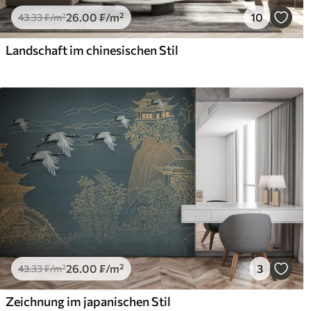
26
.00
₣
/m²
10
43
.33
₣
/m²
Landschaft im chinesischen Stil
26
.00
₣
/m²
3
43
.33
₣
/m²
Zeichnung im japanischen Stil