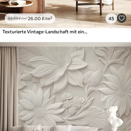
26
.00
₣
/m²
45
43
.33
₣
/m²
Texturierte Vintage-Landschaft mit einem Baum in der Nähe von Fluss und einem bewölkten Himmel, Natur Kunst in Sepia-Tönen