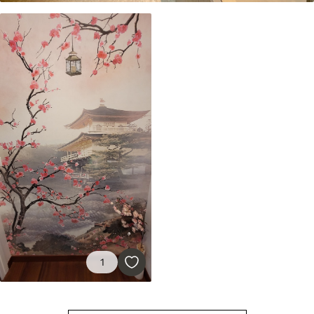
80
.00
48
.00
₣
/m²
1