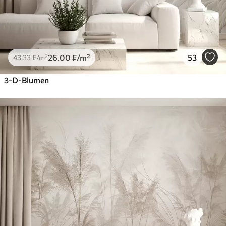
26
.00
₣
/m²
53
43
.33
₣
/m²
3-D-Blumen