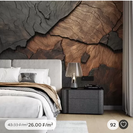
26
.00
₣
/m²
92
43
.33
₣
/m²