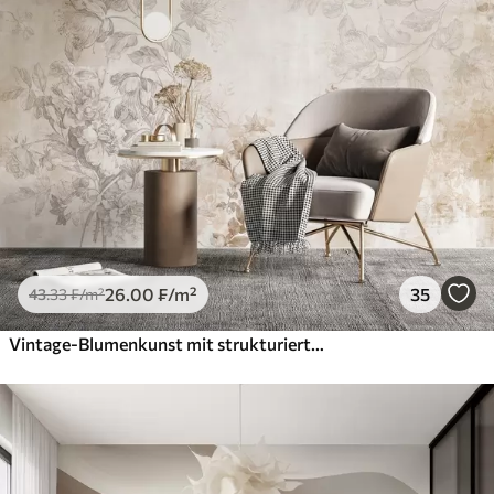
26
.00
₣
/m²
35
43
.33
₣
/m²
Vintage-Blumenkunst mit strukturierter Oberfläche, zarten Gartenblumen und Blattillustrationen im Zeichenstil, sanften Pastelltönen in Beige und Sepia