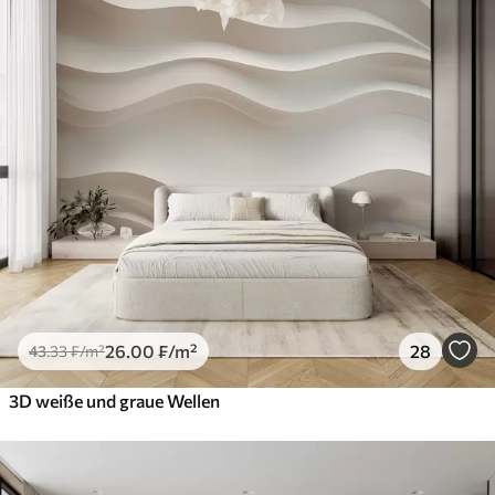
26
.00
₣
/m²
28
43
.33
₣
/m²
3D weiße und graue Wellen