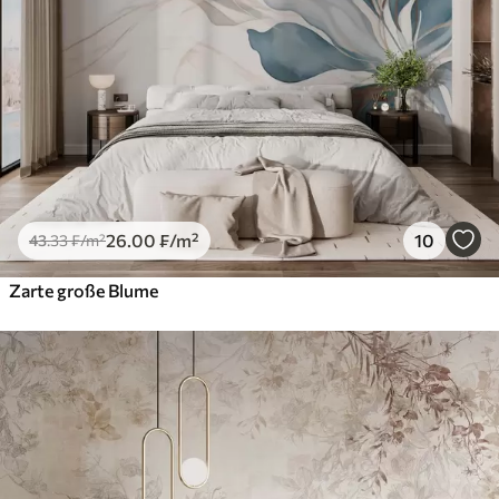
26
.00
₣
/m²
10
43
.33
₣
/m²
Zarte große Blume