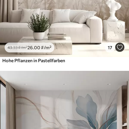
26
.00
₣
/m²
17
43
.33
₣
/m²
Hohe Pflanzen in Pastellfarben