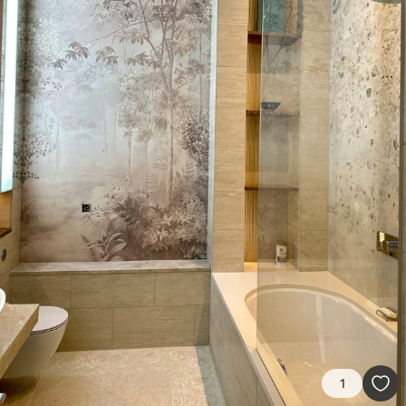
können mit Wasser gereinigt werden.
Verlegemethode
Nahtlose Anwendung
Beschreibung der Materialien
Standard
43
.33
26
.00
₣
/m²
Premium
55
.00
33
.00
₣
/m²
Premium-Vinyl
63
.33
38
.00
₣
/m²
1
Peel and Stick