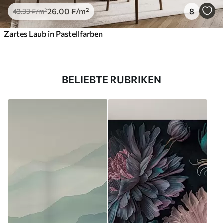
26
.00
₣
/m²
8
43
.33
₣
/m²
Zartes Laub in Pastellfarben
BELIEBTE RUBRIKEN