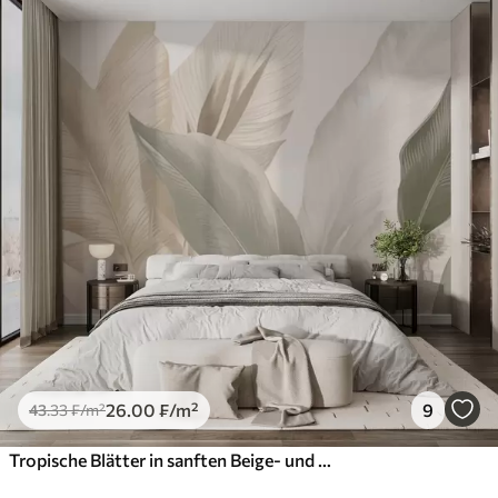
26
.00
₣
/m²
9
43
.33
₣
/m²
Tropische Blätter in sanften Beige- und Grüntönen, mit Aquarell-Effekt und sanften Farbübergängen