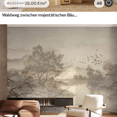
26
.00
₣
/m²
48
43
.33
₣
/m²
Waldweg zwischen majestätischen Bäumen im Aquarellstil