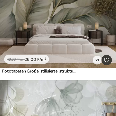
26
.00
₣
/m²
43
.33
₣
/m²
21
Fototapeten Große, stilisierte, strukturierte Blätter mit detaillierten Adern in verschiedenen Grün-, Creme- und Beigetönen