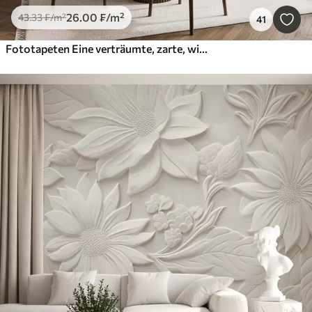
26
.00
₣
/m²
43
.33
₣
/m²
41
Fototapeten Eine verträumte, zarte, wispy Pflanzen, Ährchen und Blumen in braunen Pastellfarben vor einem dunstigen, strukturierten Hintergrund