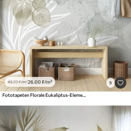
26
.00
₣
/m²
43
.33
₣
/m²
5
Fototapeten Florale Eukaliptus-Elemente in Grün- und Weißtönen mit sich überlappenden Blättern und Blütenblättern im minimalistischen Stil