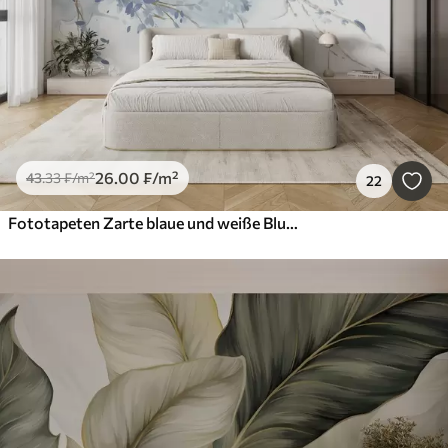
26
.00
₣
/m²
43
.33
₣
/m²
22
Fototapeten Zarte blaue und weiße Blumenzweige mit weichem, unscharfem Aquarellhintergrund