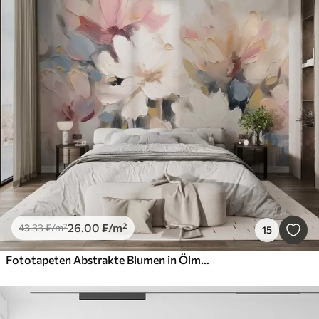
26
.00
₣
/m²
43
.33
₣
/m²
15
Fototapeten Abstrakte Blumen in Ölmalerei Stil in weichen Tönen