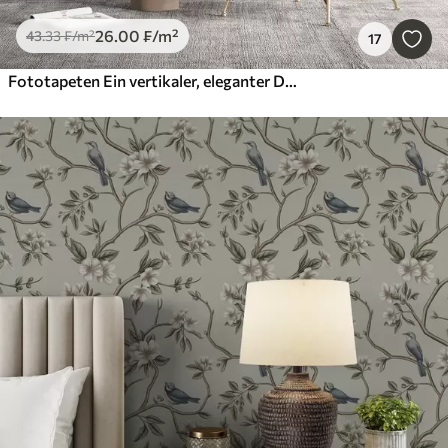
26
.00
₣
/m²
43
.33
₣
/m²
17
Fototapeten Ein vertikaler, eleganter Druck einer gepunkteten Girlande auf einem beigefarbenen, strukturierten Hintergrund, der ein Gefühl von Tiefe und Bewegung vermittelt