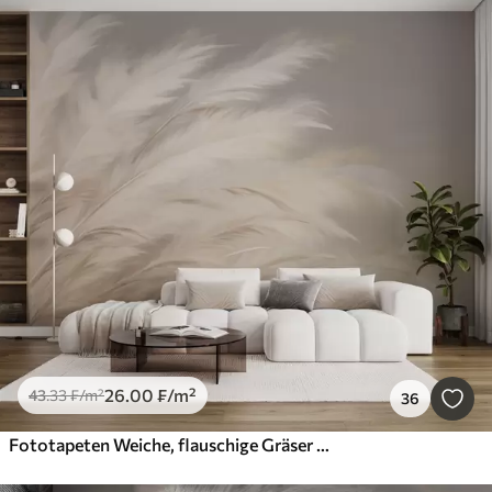
26
.00
₣
/m²
43
.33
₣
/m²
36
Fototapeten Weiche, flauschige Gräser in Beige und Grau