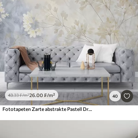
26
.00
₣
/m²
43
.33
₣
/m²
40
Fototapeten Zarte abstrakte Pastell Druck von weißen Blumen auf verschwommenen Hintergrund, weich und ätherisch