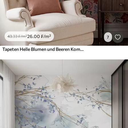
26
.00
₣
/m²
43
.33
₣
/m²
7
Tapeten Helle Blumen und Beeren Komposition mit Papageien