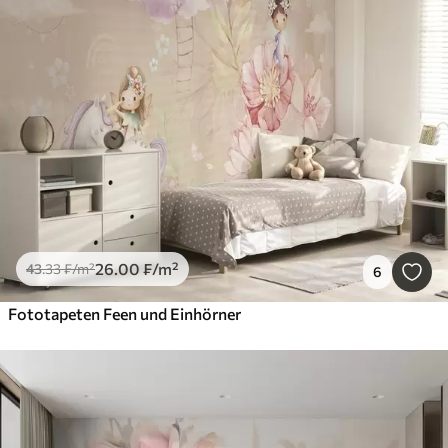
26
.00
₣
/m²
43
.33
₣
/m²
6
Fototapeten Feen und Einhörner