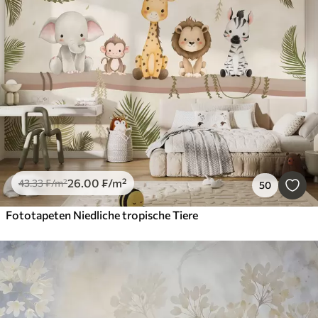
Smart
Alle Filter löschen
26
.00
₣
/m²
43
.33
₣
/m²
50
Fototapeten Niedliche tropische Tiere