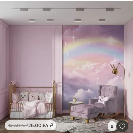
26
.00
₣
/m²
43
.33
₣
/m²
8