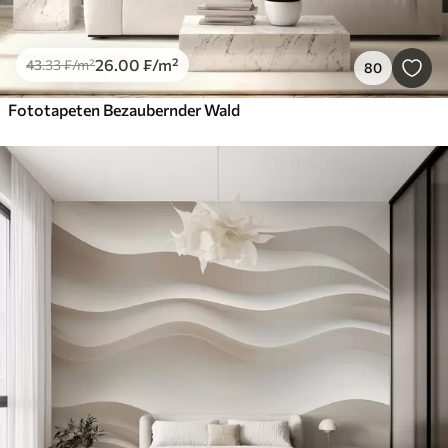
26
.00
₣
/m²
43
.33
₣
/m²
80
Fototapeten Bezaubernder Wald