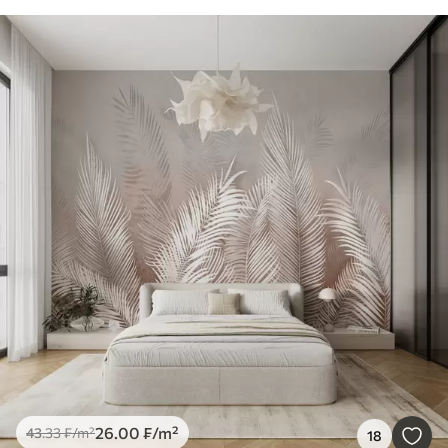
26
.00
₣
/m²
43
.33
₣
/m²
18