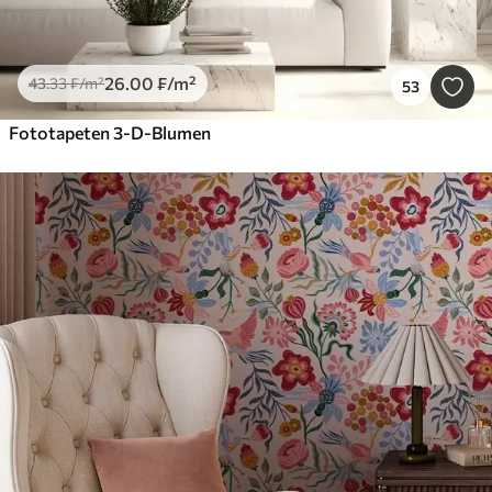
26
.00
₣
/m²
43
.33
₣
/m²
53
Fototapeten 3-D-Blumen