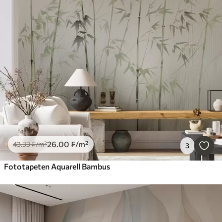
26
.00
₣
/m²
43
.33
₣
/m²
3
Fototapeten Aquarell Bambus