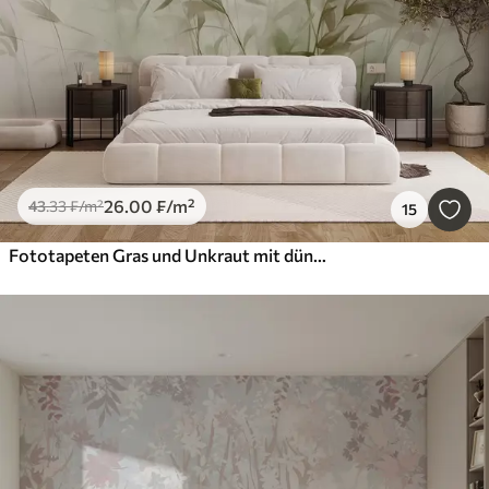
26
.00
₣
/m²
43
.33
₣
/m²
15
Fototapeten Gras und Unkraut mit dünnen Blättern und Stängeln, hellgrüne und braune Farben, weiche und zarte Pinselstriche, minimalistischer Druck