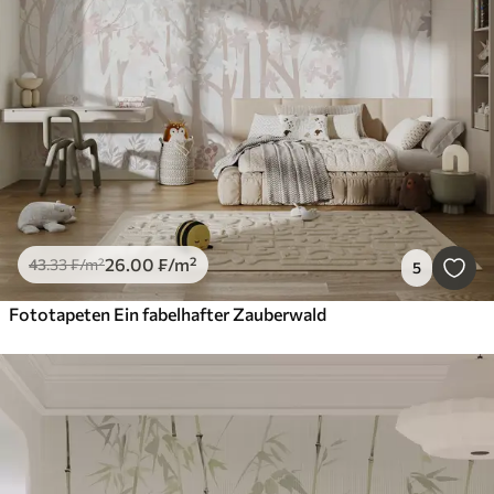
26
.00
₣
/m²
43
.33
₣
/m²
5
Fototapeten Ein fabelhafter Zauberwald