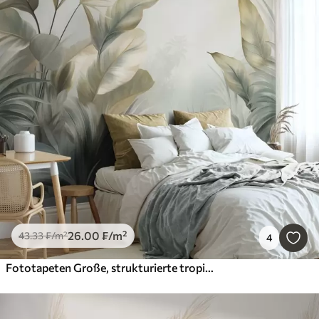
26
.00
₣
/m²
43
.33
₣
/m²
4
Fototapeten Große, strukturierte tropische Blätter in gedämpften Grün- und Beigetönen, eine Dschungelkulisse