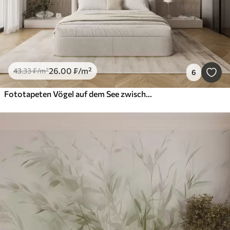
26
.00
₣
/m²
43
.33
₣
/m²
6
Fototapeten Vögel auf dem See zwischen getrockneten Blumen, Pflanzen und Gras