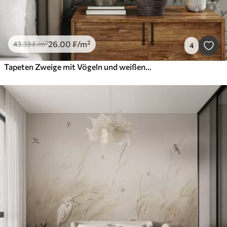
26
.00
₣
/m²
43
.33
₣
/m²
4
Tapeten Zweige mit Vögeln und weißen Blumen auf einem zarten Hintergrund