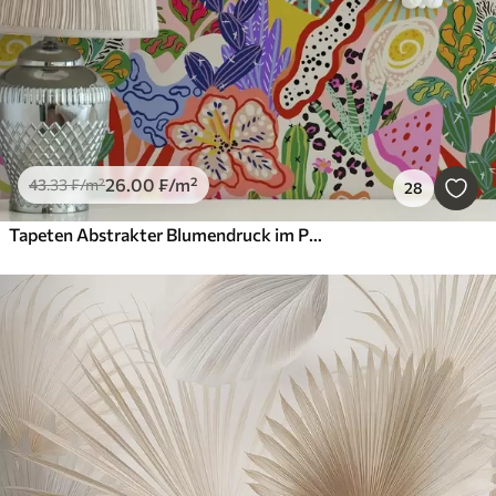
26
.00
₣
/m²
43
.33
₣
/m²
28
Tapeten Abstrakter Blumendruck im Pop-Art-Stil