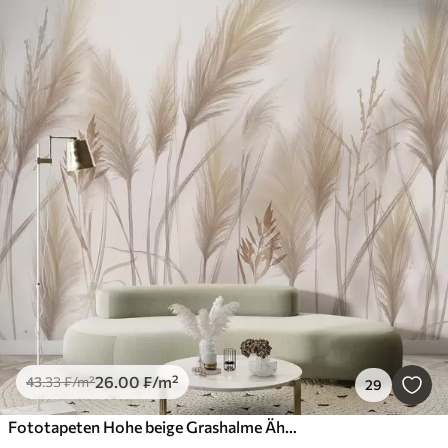
26
.00
₣
/m²
43
.33
₣
/m²
29
Fototapeten Hohe beige Grashalme Ährchen wiegen sich im Wind vor einem weichen, hellen Hintergrund