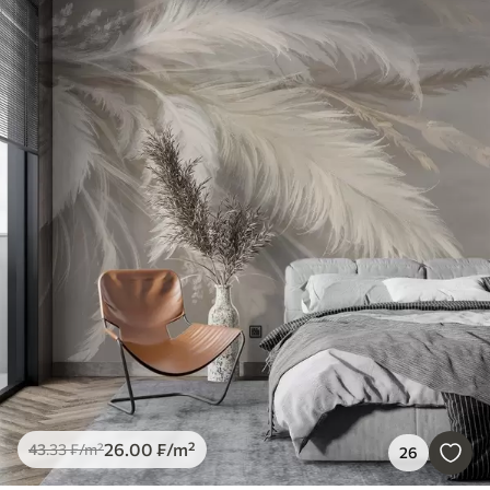
26
.00
₣
/m²
43
.33
₣
/m²
26