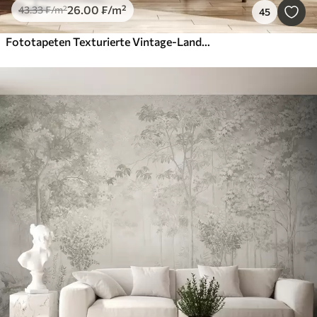
26
.00
₣
/m²
43
.33
₣
/m²
45
Fototapeten Texturierte Vintage-Landschaft mit einem Baum in der Nähe von Fluss und einem bewölkten Himmel, Natur Kunst in Sepia-Tönen