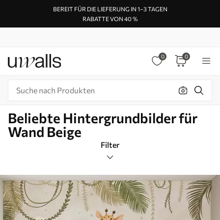
BEREIT FÜR DIE LIEFERUNG IN 1–3 TAGEN
RABATTE VON 40 %
0
0
Beliebte Hintergrundbilder für
Wand Beige
Filter
Tags
Bildformat
Beige