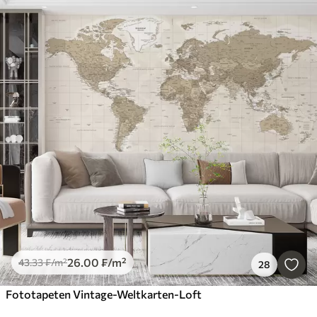
26
.00
₣
/m²
43
.33
₣
/m²
28
Fototapeten Vintage-Weltkarten-Loft