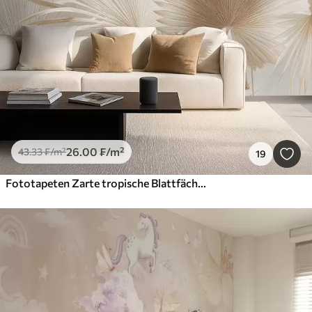
26
.00
₣
/m²
43
.33
₣
/m²
19
Fototapeten Zarte tropische Blattfächer in hellbeigen und bläulichen Tönen