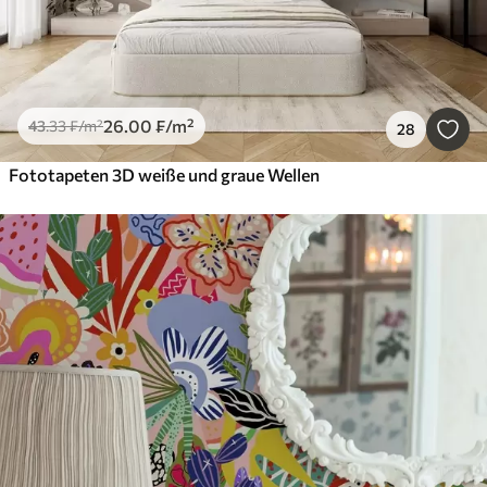
26
.00
₣
/m²
43
.33
₣
/m²
28
Fototapeten 3D weiße und graue Wellen