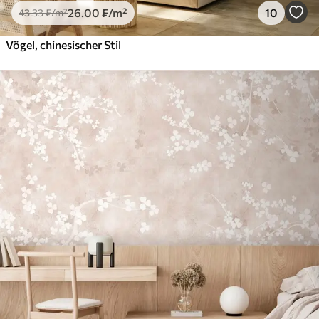
26
.00
₣
/m²
10
43
.33
₣
/m²
Vögel, chinesischer Stil