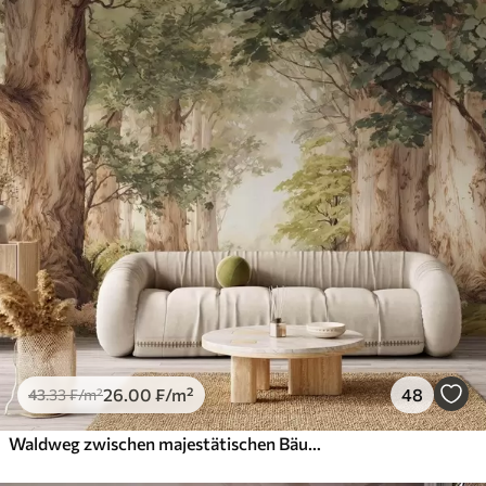
26
.00
₣
/m²
48
43
.33
₣
/m²
Waldweg zwischen majestätischen Bäumen im Aquarellstil