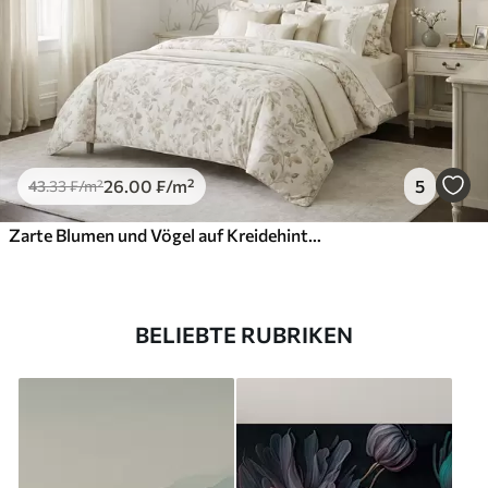
26
.00
₣
/m²
5
43
.33
₣
/m²
Zarte Blumen und Vögel auf Kreidehintergrund
BELIEBTE RUBRIKEN