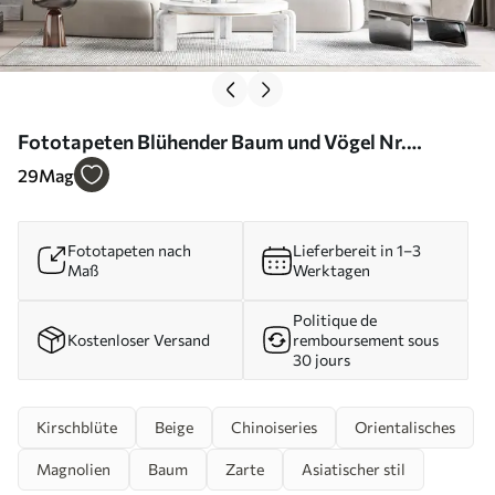
Fototapeten Blühender Baum und Vögel Nr.
u25842
29
Mag
Fototapeten nach
Lieferbereit in 1–3
Maß
Werktagen
Politique de
Kostenloser Versand
remboursement sous
30 jours
Kirschblüte
Beige
Chinoiseries
Orientalisches
Magnolien
Baum
Zarte
Asiatischer stil