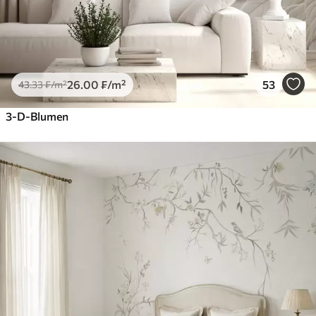
26
.00
₣
/m²
53
43
.33
₣
/m²
3-D-Blumen