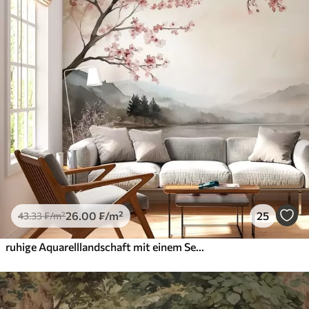
26
.00
₣
/m²
25
43
.33
₣
/m²
ruhige Aquarelllandschaft mit einem See und einem blühenden Baum