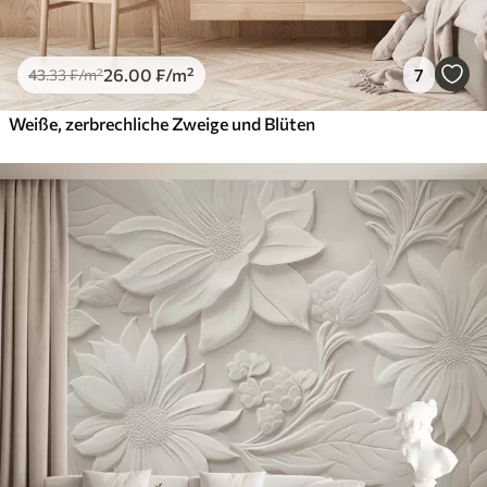
26
.00
₣
/m²
7
43
.33
₣
/m²
Weiße, zerbrechliche Zweige und Blüten