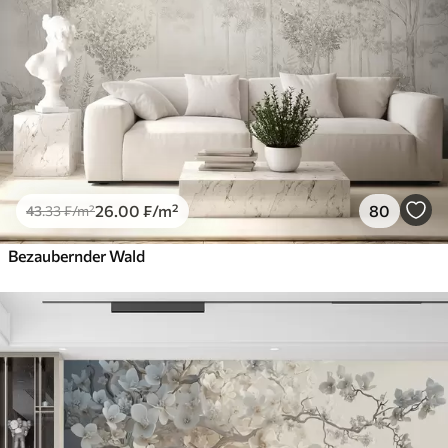
26
.00
₣
/m²
80
43
.33
₣
/m²
Bezaubernder Wald