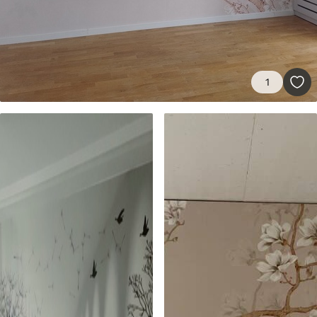
43
.33
26
.00
₣
/m²
Premium
55
.00
33
.00
₣
/m²
1
Premium-Vinyl
63
.33
38
.00
₣
/m²
Peel and Stick
80
.00
48
.00
₣
/m²