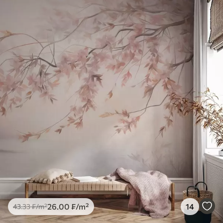
26
.00
₣
/m²
14
43
.33
₣
/m²