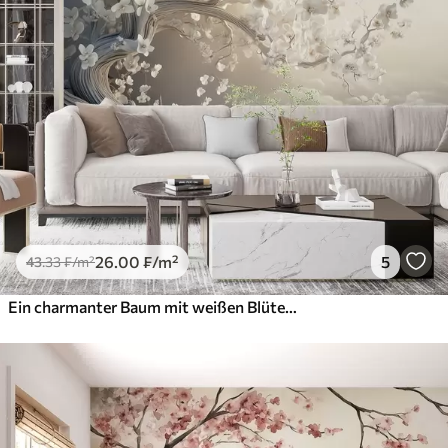
26
.00
₣
/m²
5
43
.33
₣
/m²
Ein charmanter Baum mit weißen Blüten vor dem Hintergrund der Wolken in einem interessanten Stil in zarten warmen Farben