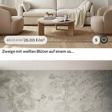
26
.00
₣
/m²
9
43
.33
₣
/m²
Zweige mit weißen Blüten auf einem sanften beigen Hintergrund