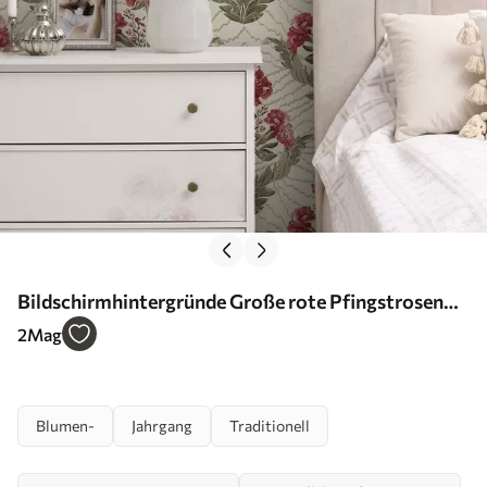
Bildschirmhintergründe Große rote Pfingstrosen
vor grafischem Hintergrund, cremefarbener
2
Mag
Hintergrund Nr. a00857
Blumen-
Jahrgang
Traditionell