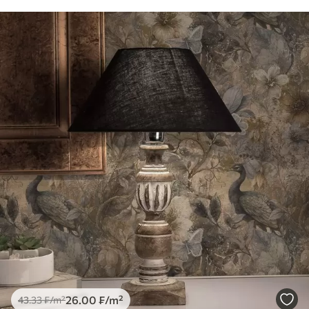
26
.00
₣
/m²
43
.33
₣
/m²