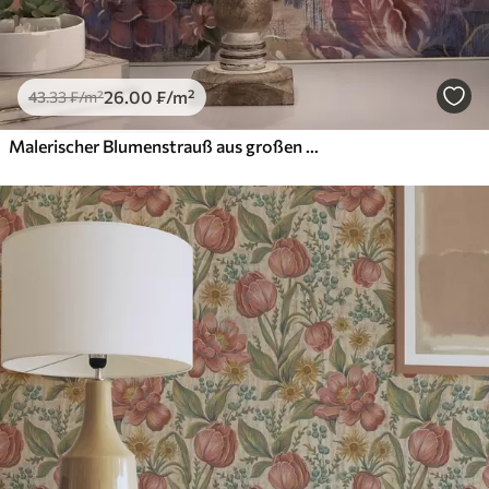
26
.00
₣
/m²
43
.33
₣
/m²
Malerischer Blumenstrauß aus großen Blumen auf tief indigoblauem Hintergrund