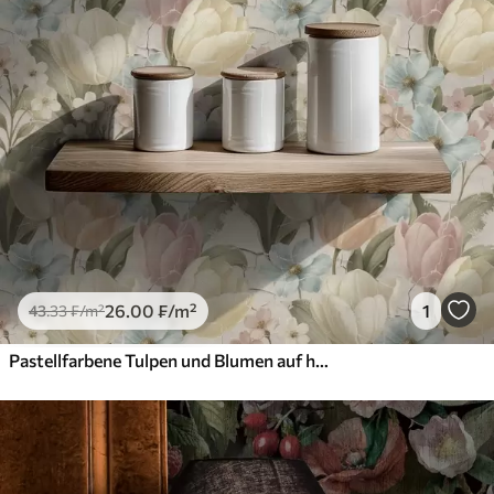
26
.00
₣
/m²
1
43
.33
₣
/m²
Pastellfarbene Tulpen und Blumen auf hellem, rissigem Hintergrund