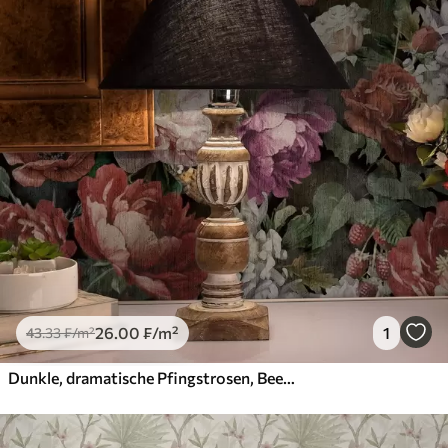
26
.00
₣
/m²
1
43
.33
₣
/m²
Dunkle, dramatische Pfingstrosen, Beeren und Schmetterling auf schwarzem Hintergrund