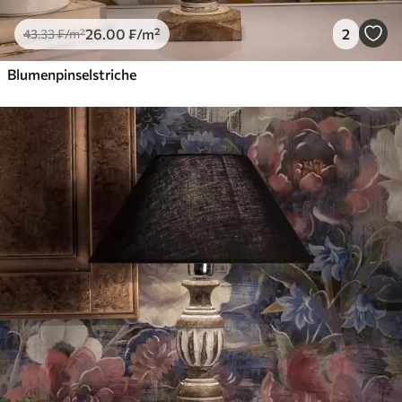
26
.00
₣
/m²
2
43
.33
₣
/m²
Blumenpinselstriche