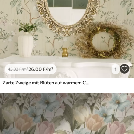
26
.00
₣
/m²
1
43
.33
₣
/m²
Zarte Zweige mit Blüten auf warmem Cremehintergrund