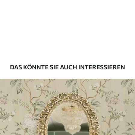
Methode der
Nahtlose Anwendung
Anwendung
Beschreibung der Materialien
Standard
43
.33
26
.00
₣
/m²
DAS KÖNNTE SIE AUCH INTERESSIEREN
Premium
55
.00
33
.00
₣
/m²
Premium-Vinyl
63
.33
38
.00
₣
/m²