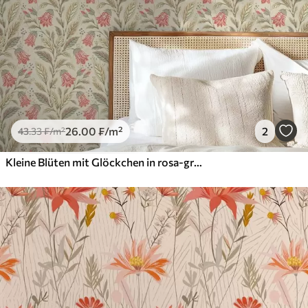
26
.00
₣
/m²
2
43
.33
₣
/m²
Kleine Blüten mit Glöckchen in rosa-grüner Farbpalette