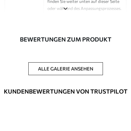
finden Sie weiter unten auf dieser Seite
oder während des Anpassungsprozesses.
Autor
Design-Studio Uwalls
Artikel Nummer
a00857
BEWERTUNGEN ZUM PRODUKT
Fertigstellung
Seidenmatt.
Produktion
Auf Bestellung gedruckt und in Rollen
bis zu 50 cm Breite geliefert.
ALLE GALERIE ANSEHEN
Zusätzliche
Erhältlich mit Lackbeschichtung
Optionen
und/oder Tapetenkleber.
KUNDENBEWERTUNGEN VON TRUSTPILOT
Reinigung
Kann vorsichtig mit einem weichen
Schwamm gereinigt werden.
Fototapeten mit Lackbeschichtung
können mit Wasser gereinigt werden.