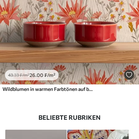
26
.00
₣
/m²
43
.33
₣
/m²
Wildblumen in warmen Farbtönen auf beigem Hintergrund
BELIEBTE RUBRIKEN