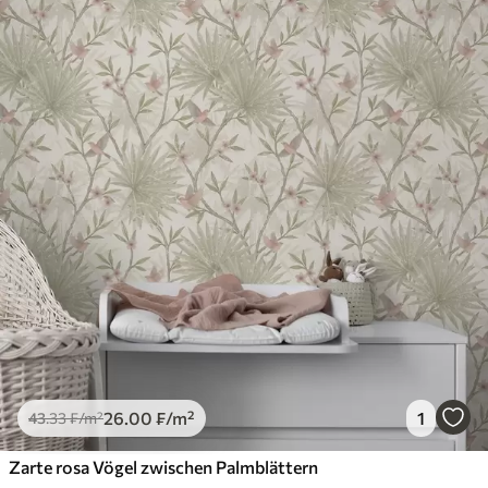
26
.00
₣
/m²
1
43
.33
₣
/m²
Zarte rosa Vögel zwischen Palmblättern