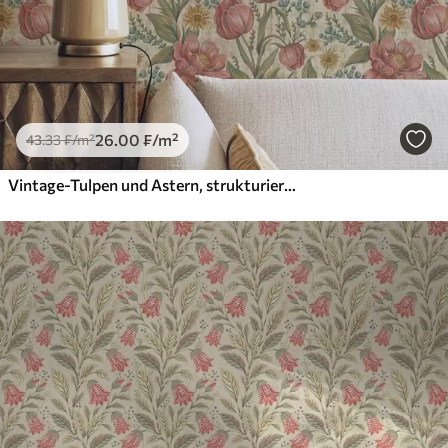
26
.00
₣
/m²
43
.33
₣
/m²
Vintage-Tulpen und Astern, strukturierter cremefarbener Hintergrund