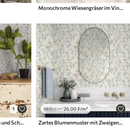
Monochrome Wiesengräser im Vintage-Stil
1
26
.00
₣
/m²
43
.33
₣
/m²
Dünne Zweige mit Blumen und Schmetterlingen auf weißem Hintergrund
Zartes Blumenmuster mit Zweigen und Blüten