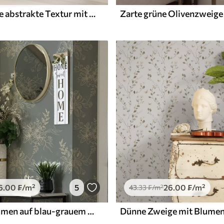
Beigefarbene abstrakte Textur mit glatten Linien von Blättern
Zarte grüne Olivenzweige
6
.00
₣
/m²
5
26
.00
₣
/m²
43
.33
₣
/m²
Konturenblumen auf blau-grauem Hintergrund, elegantes botanisches Muster