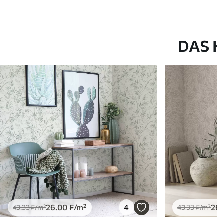
DAS 
26
.00
₣
/m²
4
2
43
.33
₣
/m²
43
.33
₣
/m²