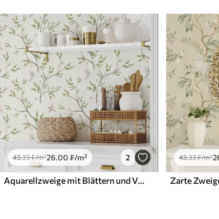
26
.00
₣
/m²
2
2
43
.33
₣
/m²
43
.33
₣
/m²
Aquarellzweige mit Blättern und Vögeln auf hellem Hintergrund