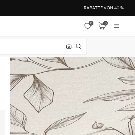
RABATTE VON 40 %
0
0