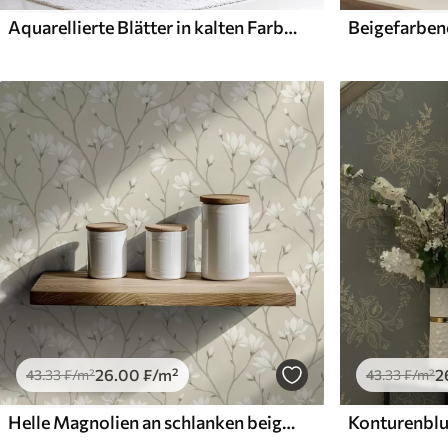
Aquarellierte Blätter in kalten Farbtönen, minimalistisches Design
26
.00
₣
/m²
2
43
.33
₣
/m²
43
.33
₣
/m²
Helle Magnolien an schlanken beigen Zweigen