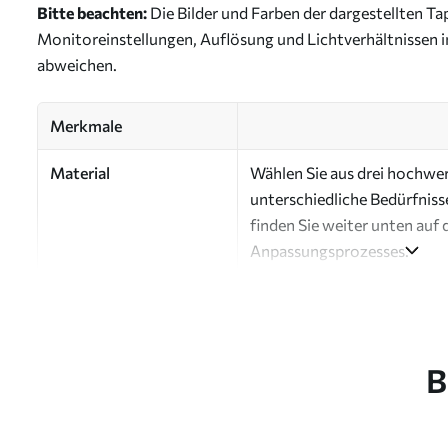
Bitte beachten:
Die Bilder und Farben der dargestellten 
Monitoreinstellungen, Auflösung und Lichtverhältnissen 
abweichen.
Merkmale
Material
Wählen Sie aus drei hochwert
unterschiedliche Bedürfniss
finden Sie weiter unten auf 
Anpassungsprozesses.
Autor
Design-Studio Uwalls
Artikel Nummer
a01147
B
Fertigstellung
Seidenmatt.
Produktion
Auf Bestellung gedruckt und 