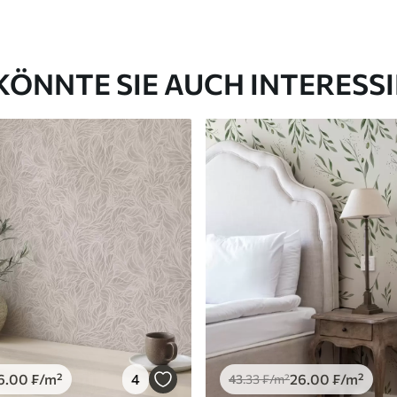
KÖNNTE SIE AUCH INTERESS
6
.00
₣
/m²
4
26
.00
₣
/m²
43
.33
₣
/m²