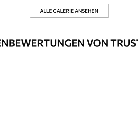
ALLE GALERIE ANSEHEN
htung und/oder Tapetenkleber.
 weichen Schwamm gereinigt werden.
ichtung können mit Wasser gereinigt werden.
NBEWERTUNGEN VON TRUS
Premium-Vinyl
63
.33
38
.00
₣
/m²