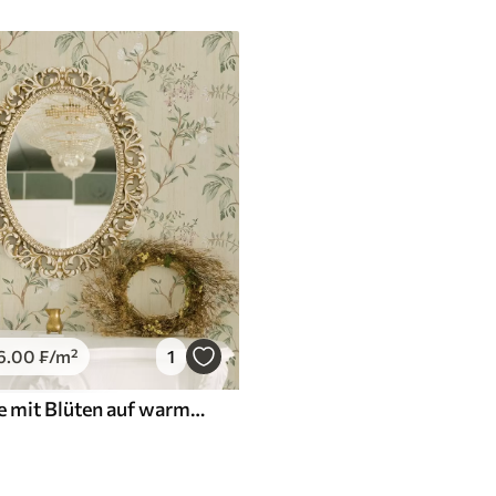
6
.00
₣
/m²
1
Zarte Zweige mit Blüten auf warmem Cremehintergrund