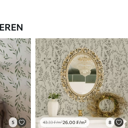
IEREN
5
26
.00
₣
/m²
8
43
.33
₣
/m²