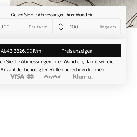
Geben Sie die Abmessungen Ihrer Wand ein
Breite cm
Länge cm
ab
43
.33
26
.00
₣
/m²
Preis anzeigen
en Sie die Abmessungen Ihrer Wand ein, damit wir die
Anzahl der benötigten Rollen berechnen können