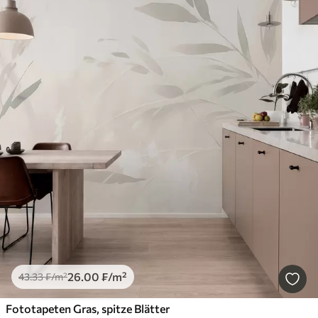
26
.00
₣
/m²
43
.33
₣
/m²
Fototapeten Gras, spitze Blätter