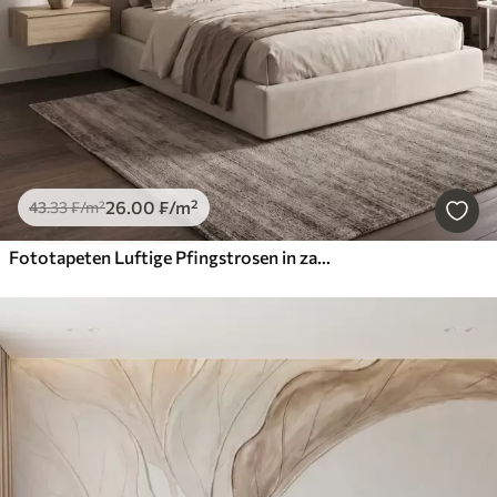
26
.00
₣
/m²
43
.33
₣
/m²
Fototapeten Luftige Pfingstrosen in zarten, puderbeigen Farbtönen