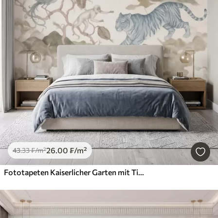
26
.00
₣
/m²
43
.33
₣
/m²
Fototapeten Kaiserlicher Garten mit Tieren im orientalischen Stil – Affe, Leopard, Tiger, Pfau und Reiher