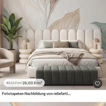
26
.00
₣
/m²
43
.33
₣
/m²
Fototapeten Nachbildung von reliefartig geformten, zarten beige-grünen Blättern