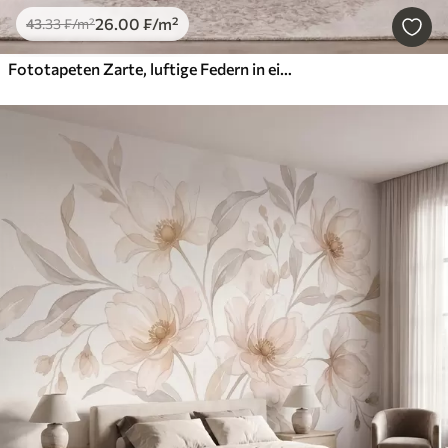
26
.00
₣
/m²
43
.33
₣
/m²
Fototapeten Zarte, luftige Federn in einem pfirsichrosa Schimmer