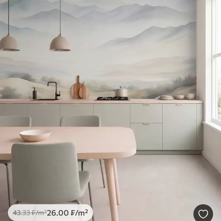
26
.00
₣
/m²
43
.33
₣
/m²