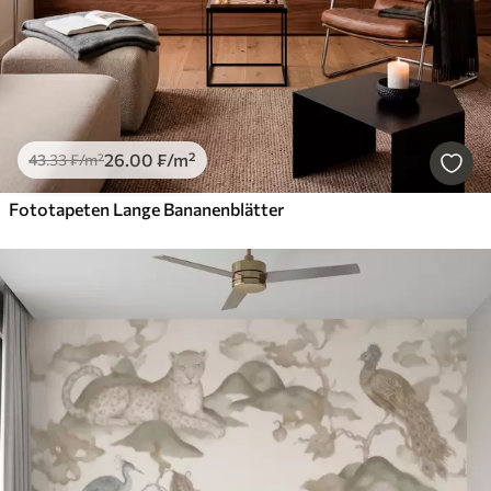
26
.00
₣
/m²
43
.33
₣
/m²
Fototapeten Lange Bananenblätter