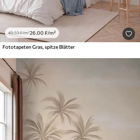
26
.00
₣
/m²
43
.33
₣
/m²
Fototapeten Gras, spitze Blätter