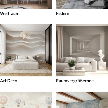
Weltraum
Federn
Art Deco
Raumvergrößernde