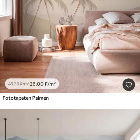
26
.00
₣
/m²
43
.33
₣
/m²
Fototapeten Palmen