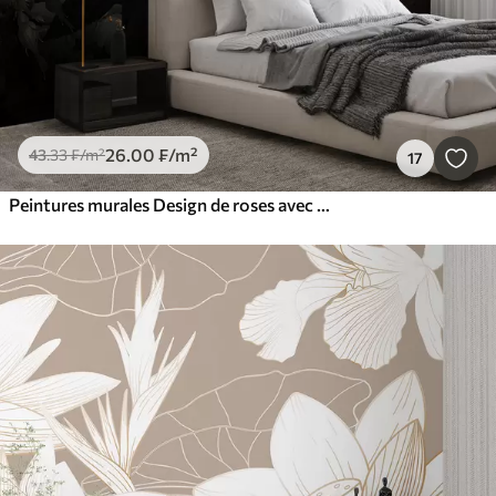
26
.00
₣
/m²
43
.33
₣
/m²
17
Peintures murales Design de roses avec effet aquarelle