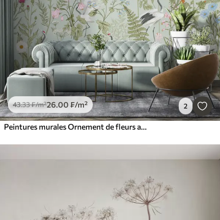
26
.00
₣
/m²
43
.33
₣
/m²
2
Peintures murales Ornement de fleurs avec oiseaux, style rustique, botanique, prairie, fond bleu