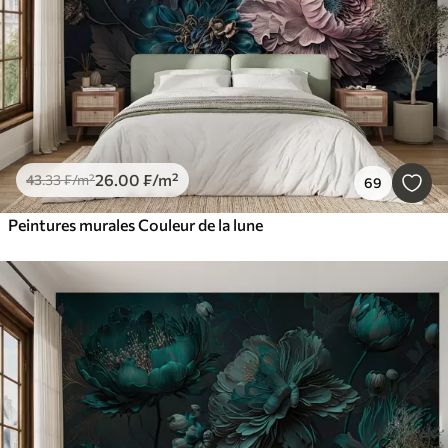
26
.00
₣
/m²
43
.33
₣
/m²
69
Peintures murales Couleur de la lune