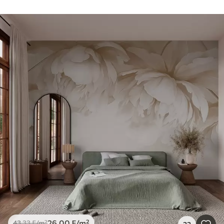
26
.00
₣
/m²
43
.33
₣
/m²