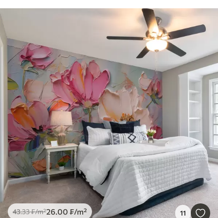
26
.00
₣
/m²
43
.33
₣
/m²
11