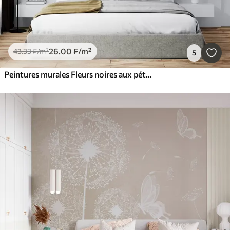
26
.00
₣
/m²
43
.33
₣
/m²
5
Peintures murales Fleurs noires aux pétales translucides suspendues à une branche, noir et blanc, composition d'art moderne minimaliste