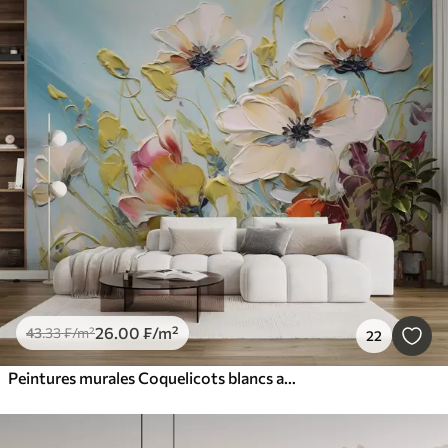
26
.00
₣
/m²
43
.33
₣
/m²
22
Peintures murales Coquelicots blancs abstraits sur fond bleu, imitation de coups de pinceau