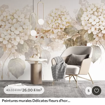
26
.00
₣
/m²
43
.33
₣
/m²
5
Peintures murales Délicates fleurs d'hortensia blanches avec des feuilles vertes douces sur un fond clair