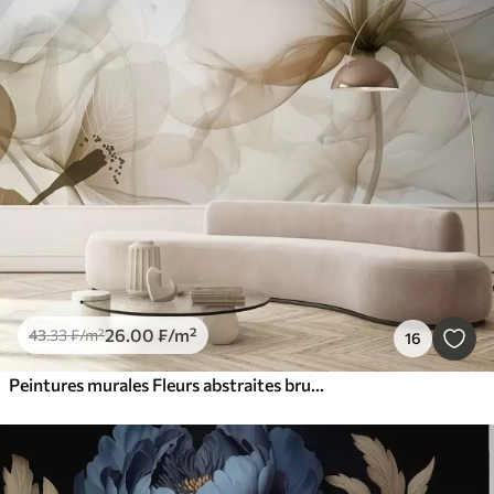
26
.00
₣
/m²
43
.33
₣
/m²
16
Peintures murales Fleurs abstraites brunes aux pétales doux et translucides et aux détails délicats, sur fond blanc