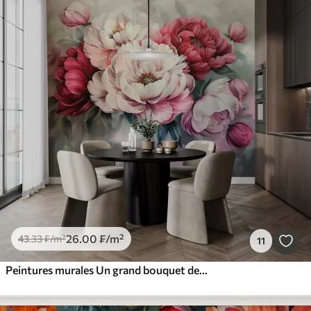
26
.00
₣
/m²
43
.33
₣
/m²
11
Peintures murales Un grand bouquet de pivoines