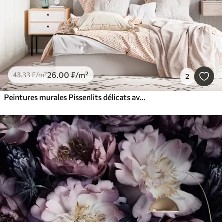
26
.00
₣
/m²
43
.33
₣
/m²
2
Peintures murales Pissenlits délicats avec papillons beiges