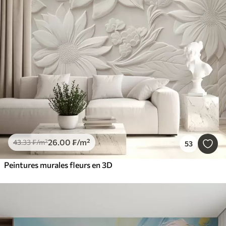
26
.00
₣
/m²
43
.33
₣
/m²
53
Peintures murales fleurs en 3D