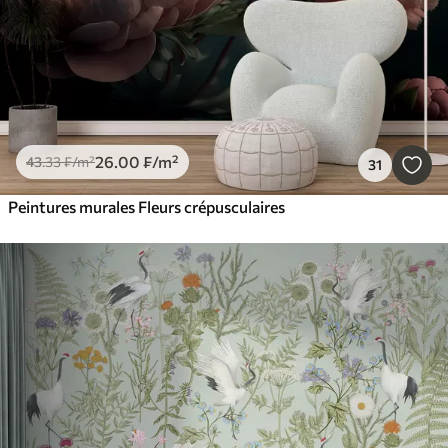
26
.00
₣
/m²
43
.33
₣
/m²
31
Peintures murales Fleurs crépusculaires