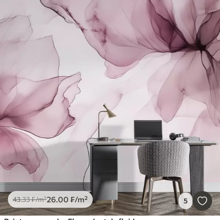
26
.00
₣
/m²
43
.33
₣
/m²
5