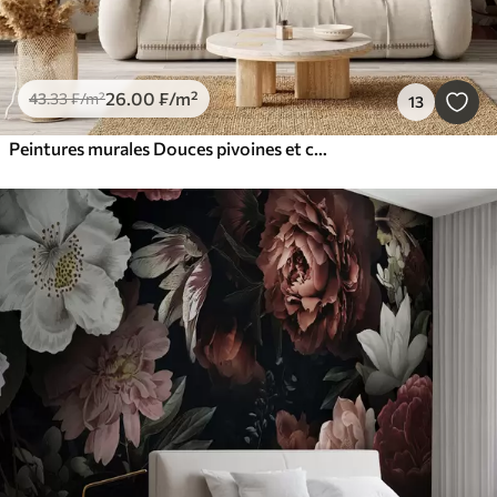
26
.00
₣
/m²
43
.33
₣
/m²
13
Peintures murales Douces pivoines et chrysanthèmes aux teintes pastel