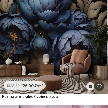
26
.00
₣
/m²
43
.33
₣
/m²
15
Peintures murales Pivoines bleues