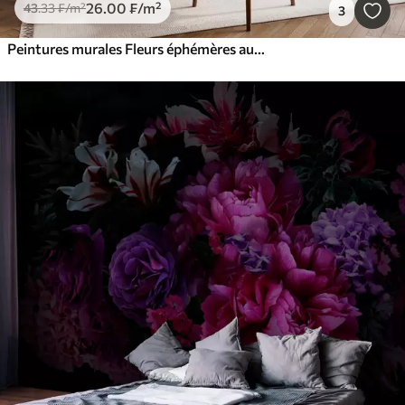
26
.00
₣
/m²
43
.33
₣
/m²
3
Peintures murales Fleurs éphémères aux délicates couleurs pastel