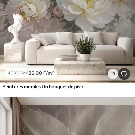
26
.00
₣
/m²
43
.33
₣
/m²
13
Peintures murales Un bouquet de pivoines et d'autres fleurs luxuriantes aux couleurs pastel sur un fond doux et flou