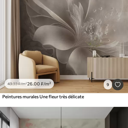
26
.00
₣
/m²
43
.33
₣
/m²
9
Peintures murales Une fleur très délicate