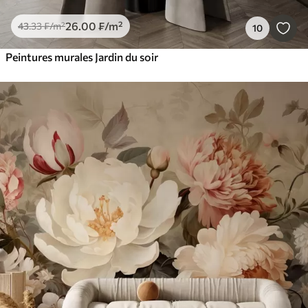
26
.00
₣
/m²
43
.33
₣
/m²
10
Peintures murales Jardin du soir