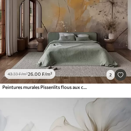
26
.00
₣
/m²
43
.33
₣
/m²
2
Peintures murales Pissenlits flous aux couleurs pastel