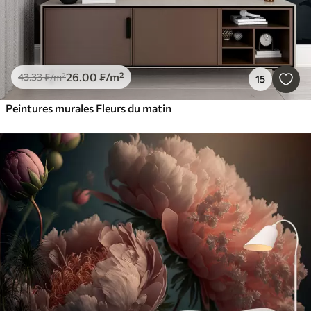
26
.00
₣
/m²
43
.33
₣
/m²
15
Peintures murales Fleurs du matin