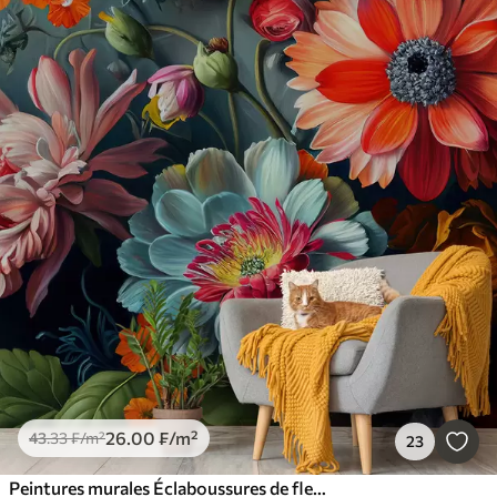
26
.00
₣
/m²
43
.33
₣
/m²
23
Peintures murales Éclaboussures de fleurs