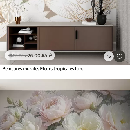
26
.00
₣
/m²
43
.33
₣
/m²
15
Peintures murales Fleurs tropicales fond beige