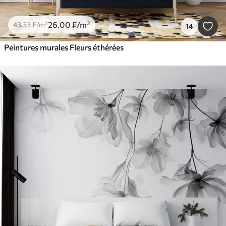
26
.00
₣
/m²
43
.33
₣
/m²
14
Peintures murales Fleurs éthérées