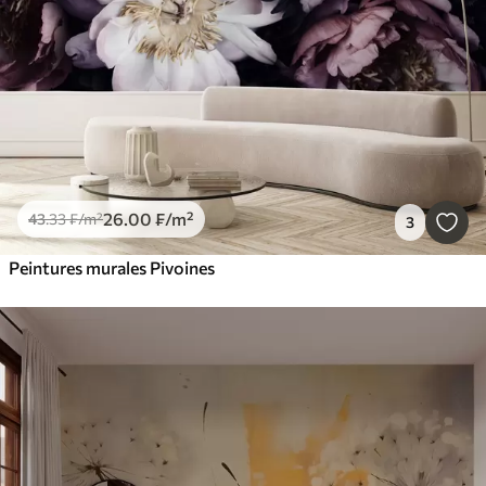
26
.00
₣
/m²
43
.33
₣
/m²
3
Peintures murales Pivoines