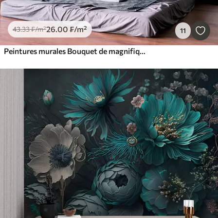
26
.00
₣
/m²
43
.33
₣
/m²
11
Peintures murales Bouquet de magnifiques pivoines