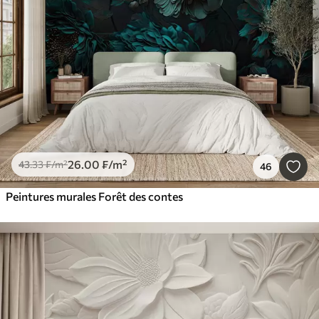
26
.00
₣
/m²
43
.33
₣
/m²
46
Peintures murales Forêt des contes