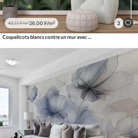
26
.00
₣
/m²
2
43
.33
₣
/m²
Coquelicots blancs contre un mur avec la lumière du soleil et un effet 3D