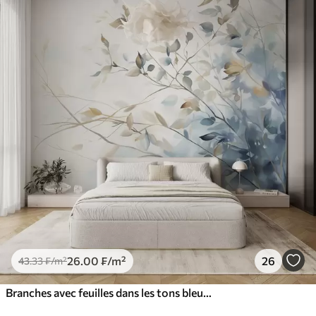
26
.00
₣
/m²
26
43
.33
₣
/m²
Branches avec feuilles dans les tons bleus et bruns, fond clair, doux et délicat, style aquarelle