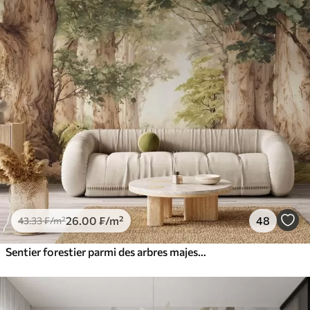
26
.00
₣
/m²
48
43
.33
₣
/m²
Sentier forestier parmi des arbres majestueux, style aquarelle