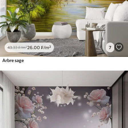
26
.00
₣
/m²
7
43
.33
₣
/m²
Arbre sage