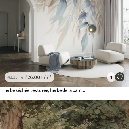
26
.00
₣
/m²
1
43
.33
₣
/m²
Herbe séchée texturée, herbe de la pampa et feuilles bleues, peintes dans un style aquarelle tout en douceur