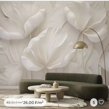
26
.00
₣
/m²
5
43
.33
₣
/m²