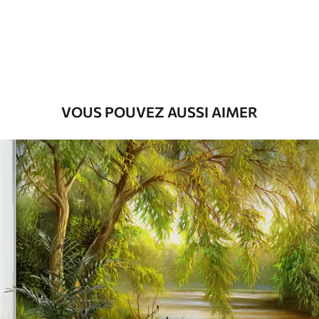
Premium
55
.00
33
.00
₣
/m²
Vinyle Premium
63
.33
38
.00
₣
/m²
VOUS POUVEZ AUSSI AIMER
Peel and Stick
80
.00
48
.00
₣
/m²