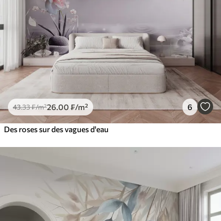
26
.00
₣
/m²
6
43
.33
₣
/m²
Des roses sur des vagues d'eau