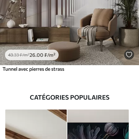
26
.00
₣
/m²
43
.33
₣
/m²
Tunnel avec pierres de strass
CATÉGORIES POPULAIRES