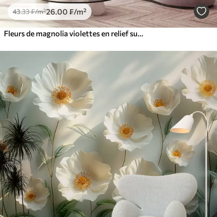
26
.00
₣
/m²
43
.33
₣
/m²
Fleurs de magnolia violettes en relief sur une branche gracieuse