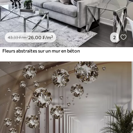
26
.00
₣
/m²
2
43
.33
₣
/m²
Fleurs abstraites sur un mur en béton