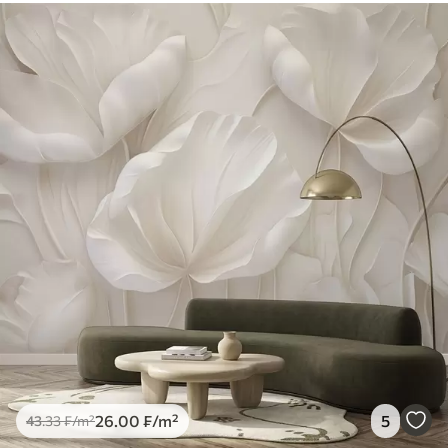
26
.00
₣
/m²
5
43
.33
₣
/m²