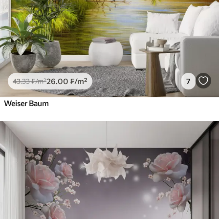
26
.00
₣
/m²
7
43
.33
₣
/m²
Weiser Baum