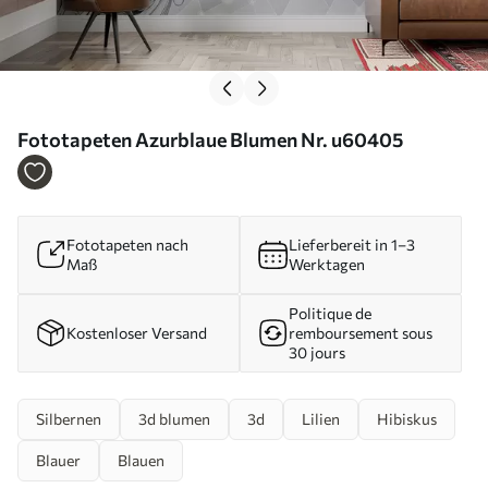
Fototapeten Azurblaue Blumen Nr. u60405
Fototapeten nach
Lieferbereit in 1–3
Maß
Werktagen
Politique de
Kostenloser Versand
remboursement sous
30 jours
Silbernen
3d blumen
3d
Lilien
Hibiskus
Blauer
Blauen