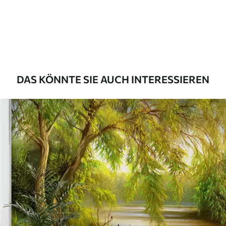
Premium
55
.00
33
.00
₣
/m²
Premium-Vinyl
63
.33
38
.00
₣
/m²
DAS KÖNNTE SIE AUCH INTERESSIEREN
Peel and Stick
80
.00
48
.00
₣
/m²