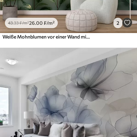
26
.00
₣
/m²
2
43
.33
₣
/m²
Weiße Mohnblumen vor einer Wand mit Sonnenlicht und 3D-Effekt