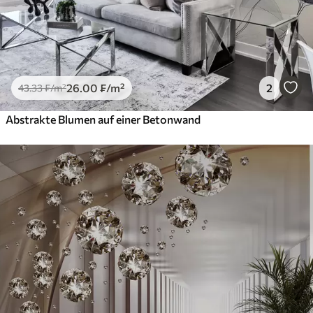
26
.00
₣
/m²
2
43
.33
₣
/m²
Abstrakte Blumen auf einer Betonwand