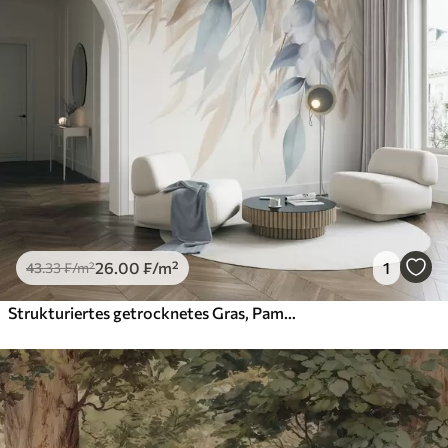
26
.00
₣
/m²
1
43
.33
₣
/m²
Strukturiertes getrocknetes Gras, Pampasgras und blaue Blätter, gemalt in einem sanften Aquarellstil