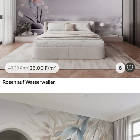
26
.00
₣
/m²
6
43
.33
₣
/m²
Rosen auf Wasserwellen