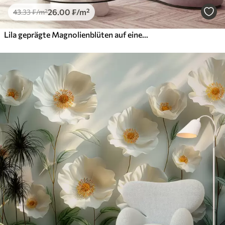
26
.00
₣
/m²
43
.33
₣
/m²
Lila geprägte Magnolienblüten auf einem anmutigen Zweig