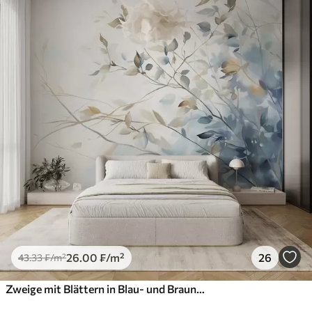
26
.00
₣
/m²
26
43
.33
₣
/m²
Zweige mit Blättern in Blau- und Brauntönen, heller Hintergrund, weich und zart, Aquarellstil