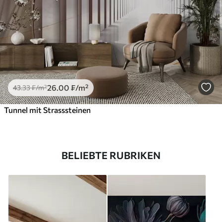
26
.00
₣
/m²
43
.33
₣
/m²
Tunnel mit Strasssteinen
BELIEBTE RUBRIKEN