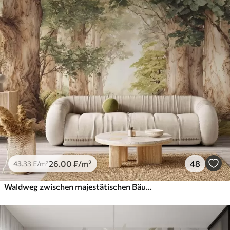
26
.00
₣
/m²
48
43
.33
₣
/m²
Waldweg zwischen majestätischen Bäumen im Aquarellstil