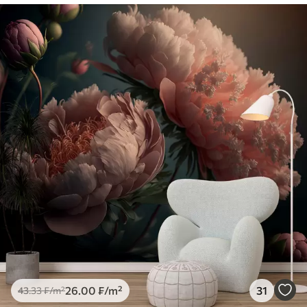
26
.00
₣
/m²
31
43
.33
₣
/m²