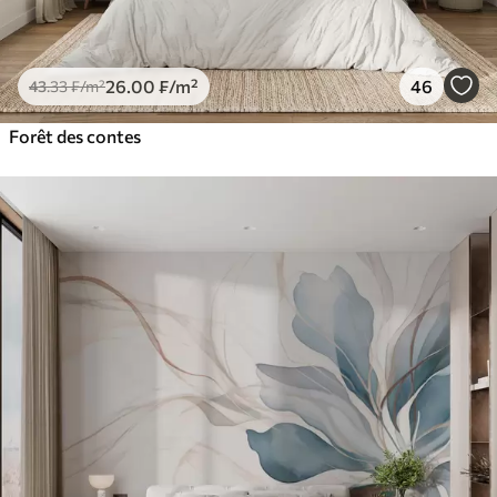
26
.00
₣
/m²
46
43
.33
₣
/m²
Forêt des contes