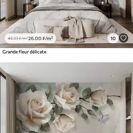
26
.00
₣
/m²
10
43
.33
₣
/m²
Grande fleur délicate