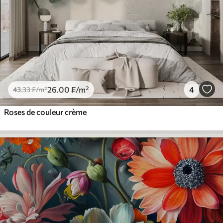
26
.00
₣
/m²
4
43
.33
₣
/m²
Roses de couleur crème