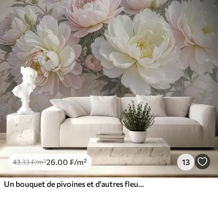
26
.00
₣
/m²
13
43
.33
₣
/m²
Un bouquet de pivoines et d'autres fleurs luxuriantes aux couleurs pastel sur un fond doux et flou