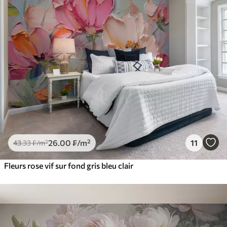
26
.00
₣
/m²
11
43
.33
₣
/m²
Fleurs rose vif sur fond gris bleu clair