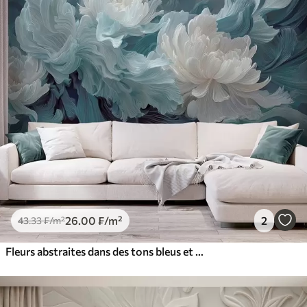
26
.00
₣
/m²
2
43
.33
₣
/m²
Fleurs abstraites dans des tons bleus et turquoise