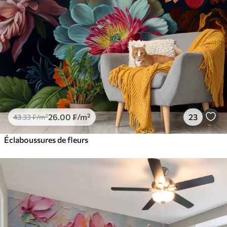
26
.00
₣
/m²
23
43
.33
₣
/m²
Éclaboussures de fleurs