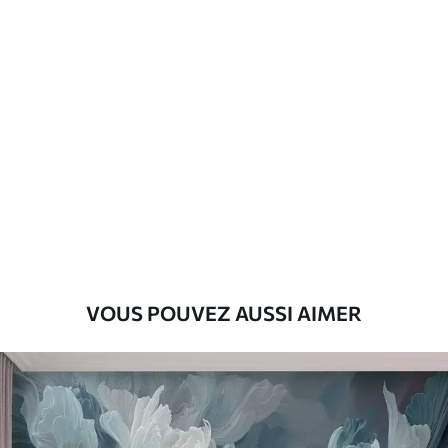
Description des matériaux
Standard
43
.33
26
.00
₣
/m²
Premium
55
.00
33
.00
₣
/m²
Vinyle Premium
63
.33
38
.00
₣
/m²
VOUS POUVEZ AUSSI AIMER
Peel and Stick
80
.00
48
.00
₣
/m²