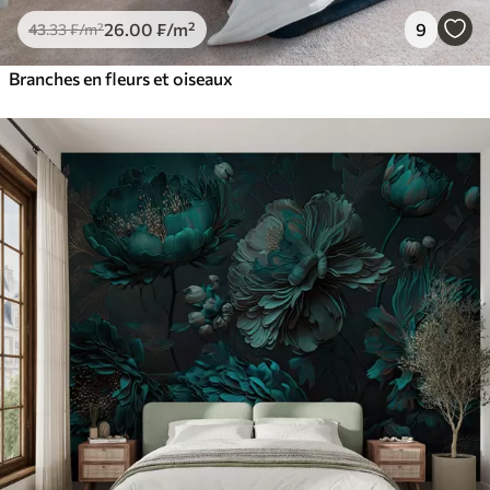
26
.00
₣
/m²
9
43
.33
₣
/m²
Branches en fleurs et oiseaux