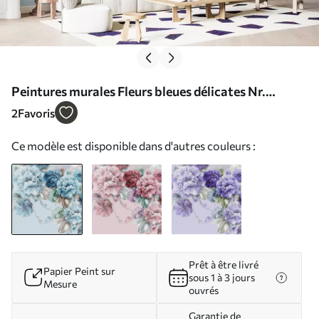
Peintures murales Fleurs bleues délicates Nr.
u59900
2
Favoris
Ce modèle est disponible dans d'autres couleurs :
Prêt à être livré
Papier Peint sur
sous 1 à 3 jours
Mesure
ouvrés
Garantie de