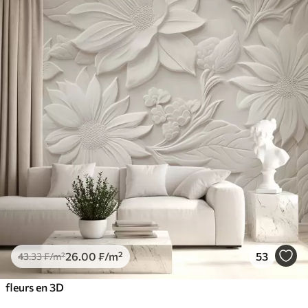
26
.00
₣
/m²
53
43
.33
₣
/m²
fleurs en 3D