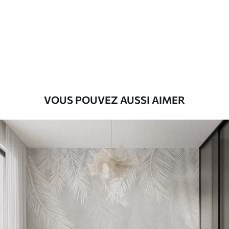
Premium
55
.00
33
.00
₣
/m²
Vinyle Premium
63
.33
38
.00
₣
/m²
VOUS POUVEZ AUSSI AIMER
Peel and Stick
80
.00
48
.00
₣
/m²