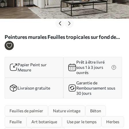
Peintures murales Feuilles tropicales sur fond de
pierre Nr. u73885
Prêt à être livré
Papier Peint sur
sous 1 à 3 jours
Mesure
ouvrés
Garantie de
Livraison gratuite
Remboursement sous
30 Jours
Feuilles de palmier
Nature vintage
Béton
Feuille
Art botanique
Use par le temps
Herbes