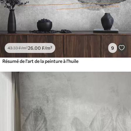
26
.00
₣
/m²
9
43
.33
₣
/m²
Résumé de l'art de la peinture à l'huile