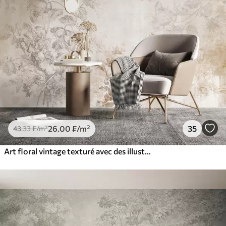
26
.00
₣
/m²
35
43
.33
₣
/m²
Art floral vintage texturé avec des illustrations délicates de fleurs et de feuilles de jardin dessinées, dans des tons pastel beige et sépia doux