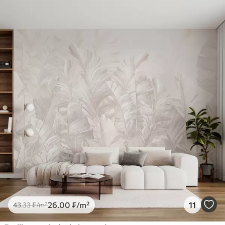
26
.00
₣
/m²
11
43
.33
₣
/m²