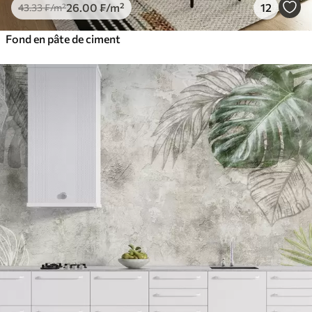
26
.00
₣
/m²
12
43
.33
₣
/m²
Fond en pâte de ciment