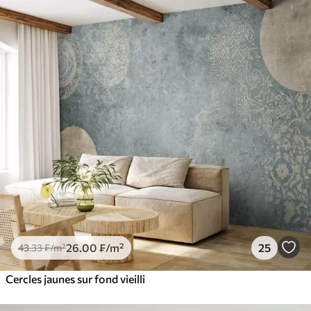
26
.00
₣
/m²
25
43
.33
₣
/m²
Cercles jaunes sur fond vieilli