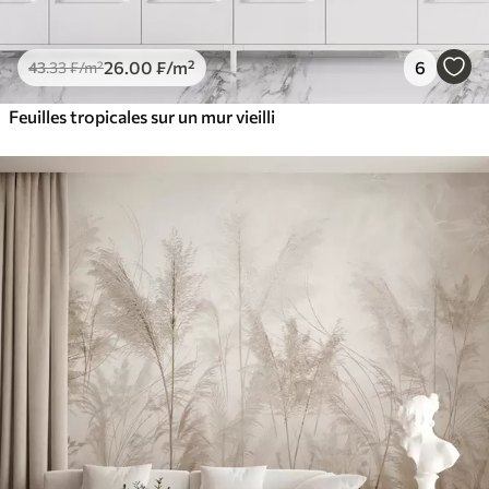
26
.00
₣
/m²
6
43
.33
₣
/m²
Feuilles tropicales sur un mur vieilli