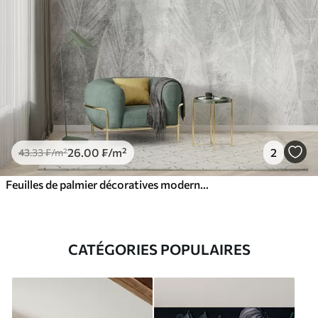
26
.00
₣
/m²
2
43
.33
₣
/m²
Feuilles de palmier décoratives modernes sur un fond concret
CATÉGORIES POPULAIRES