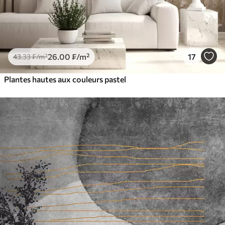
26
.00
₣
/m²
17
43
.33
₣
/m²
Plantes hautes aux couleurs pastel