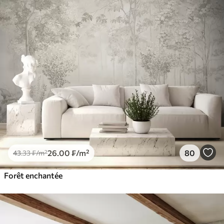
26
.00
₣
/m²
80
43
.33
₣
/m²
Forêt enchantée