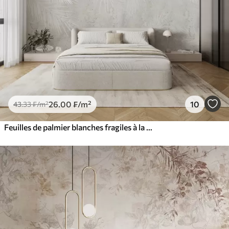
26
.00
₣
/m²
10
43
.33
₣
/m²
Feuilles de palmier blanches fragiles à la texture grunge