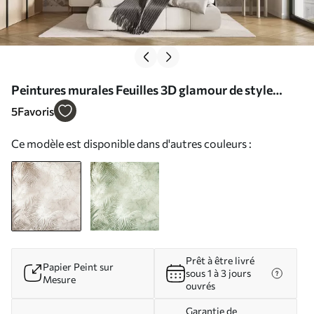
Peintures murales Feuilles 3D glamour de style
grunge Nr. u73583
5
Favoris
Ce modèle est disponible dans d'autres couleurs :
Prêt à être livré
Papier Peint sur
sous 1 à 3 jours
Mesure
ouvrés
Garantie de