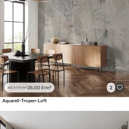
26
.00
₣
/m²
2
43
.33
₣
/m²
Aquarell-Tropen-Loft