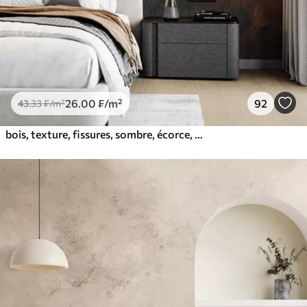
26
.00
₣
/m²
92
43
.33
₣
/m²
bois, texture, fissures, sombre, écorce, surface