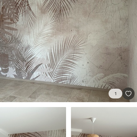
d'application
Description des matériaux
Standard
43
.33
26
.00
₣
/m²
Premium
55
.00
33
.00
₣
/m²
Vinyle Premium
1
63
.33
38
.00
₣
/m²
Peel and Stick
80
.00
48
.00
₣
/m²