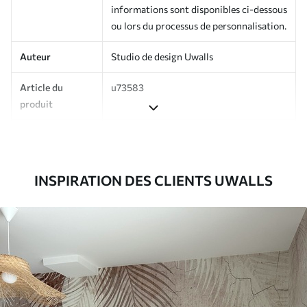
informations sont disponibles ci-dessous
ou lors du processus de personnalisation.
Auteur
Studio de design Uwalls
Article du
u73583
produit
Production
Imprimé sur commande et livré en
rouleaux jusqu’à 50 cm de large.
INSPIRATION DES CLIENTS UWALLS
Options
Vernis protecteur et/ou colle pour
supplémentaires
papier peint disponibles.
Entretien
Nettoyage doux avec une éponge. Les
papiers peints avec Vernis protecteur
être nettoyés à l’eau.
Méthode
Application transparente