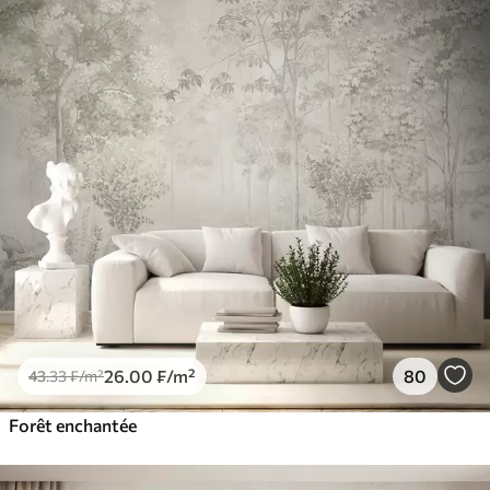
26
.00
₣
/m²
80
43
.33
₣
/m²
Forêt enchantée