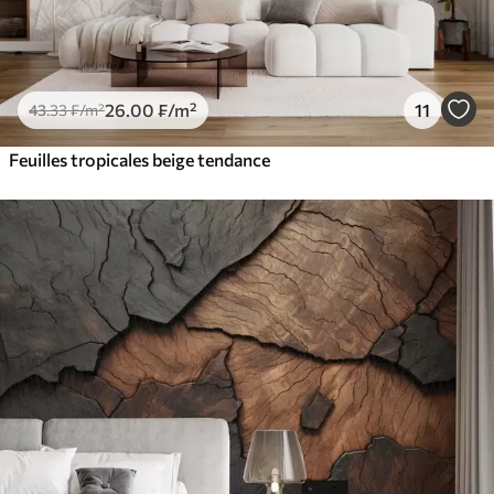
26
.00
₣
/m²
11
43
.33
₣
/m²
Feuilles tropicales beige tendance