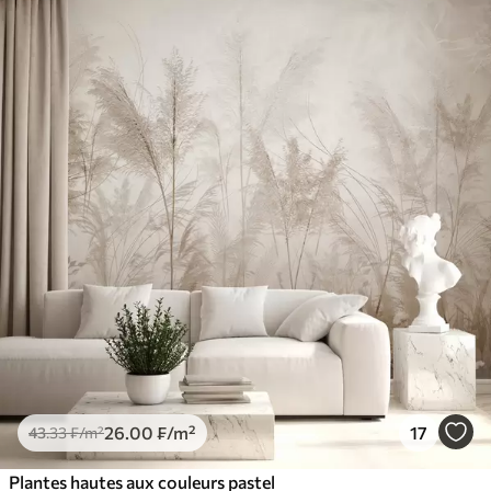
26
.00
₣
/m²
17
43
.33
₣
/m²
Plantes hautes aux couleurs pastel