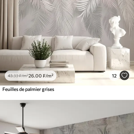
26
.00
₣
/m²
12
43
.33
₣
/m²
Feuilles de palmier grises