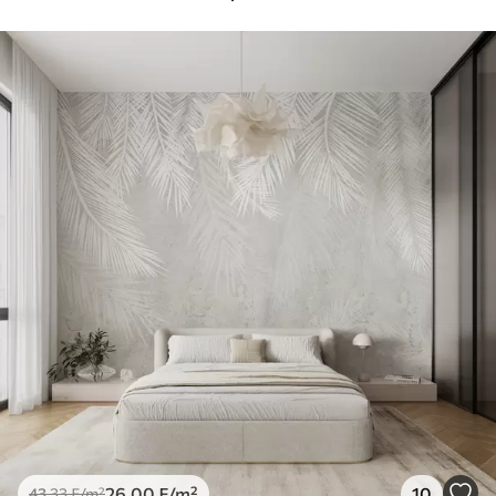
26
.00
₣
/m²
10
43
.33
₣
/m²