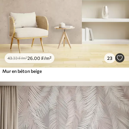
26
.00
₣
/m²
23
43
.33
₣
/m²
Mur en béton beige