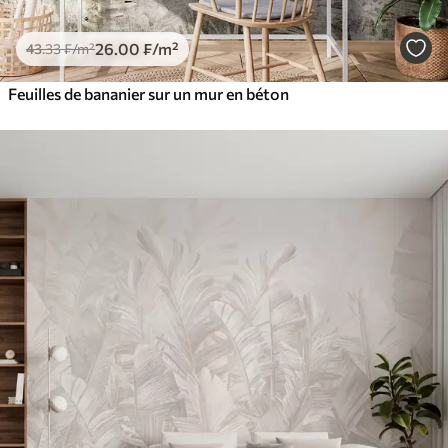
26
.00
₣
/m²
43
.33
₣
/m²
Feuilles de bananier sur un mur en béton