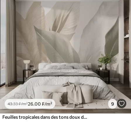
26
.00
₣
/m²
9
43
.33
₣
/m²
Feuilles tropicales dans des tons doux de beige et de vert, avec un effet d'aquarelle et des transitions de couleurs douces