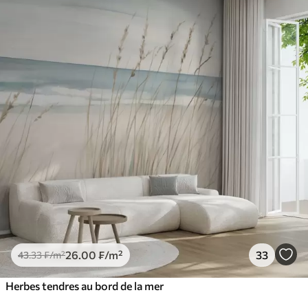
26
.00
₣
/m²
33
43
.33
₣
/m²
Herbes tendres au bord de la mer