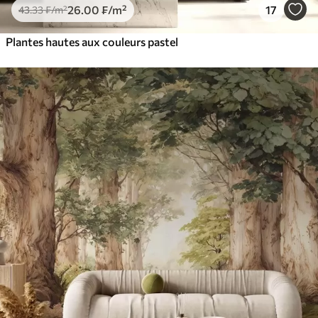
26
.00
₣
/m²
17
43
.33
₣
/m²
Plantes hautes aux couleurs pastel