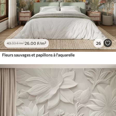
26
.00
₣
/m²
26
43
.33
₣
/m²
Fleurs sauvages et papillons à l'aquarelle