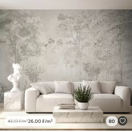
26
.00
₣
/m²
80
43
.33
₣
/m²