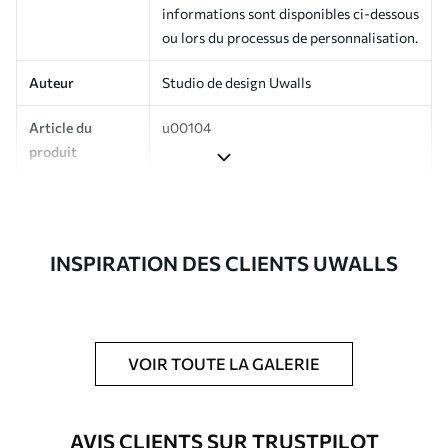
informations sont disponibles ci-dessous
ou lors du processus de personnalisation.
Auteur
Studio de design Uwalls
Article du
u00104
produit
Production
Imprimé sur commande et livré en
rouleaux jusqu’à 50 cm de large.
INSPIRATION DES CLIENTS UWALLS
Options
Vernis protecteur et/ou colle pour
supplémentaires
papier peint disponibles.
Entretien
Nettoyage doux avec une éponge. Les
papiers peints avec Vernis protecteur
VOIR TOUTE LA GALERIE
être nettoyés à l’eau.
Méthode
Application transparente
AVIS CLIENTS SUR TRUSTPILOT