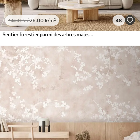
26
.00
₣
/m²
48
43
.33
₣
/m²
Sentier forestier parmi des arbres majestueux, style aquarelle