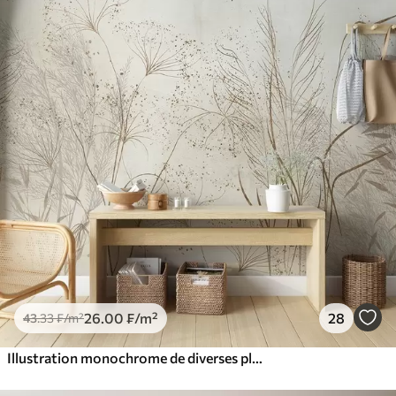
26
.00
₣
/m²
28
43
.33
₣
/m²
Illustration monochrome de diverses plantes et épillets de couleur beige, avec des lignes et des textures délicates et ondulantes