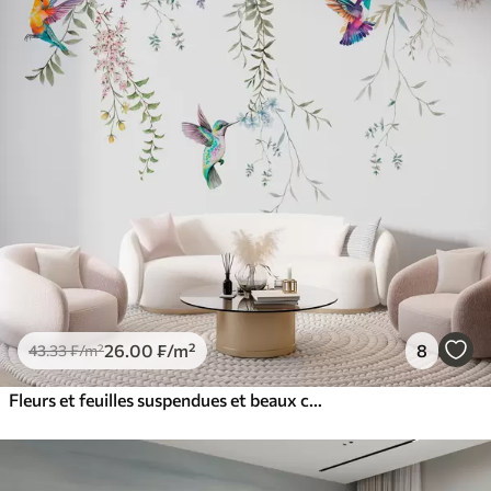
26
.00
₣
/m²
8
43
.33
₣
/m²
Fleurs et feuilles suspendues et beaux colibris