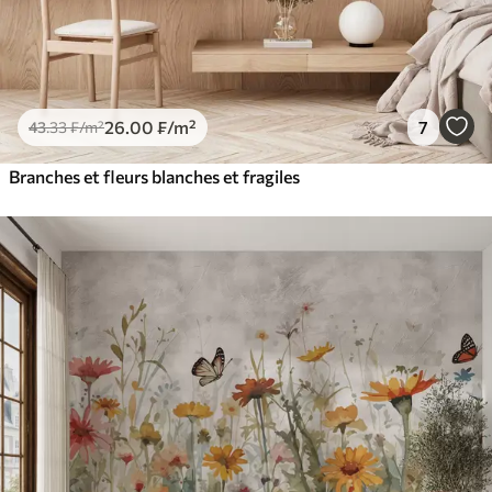
26
.00
₣
/m²
7
43
.33
₣
/m²
Branches et fleurs blanches et fragiles