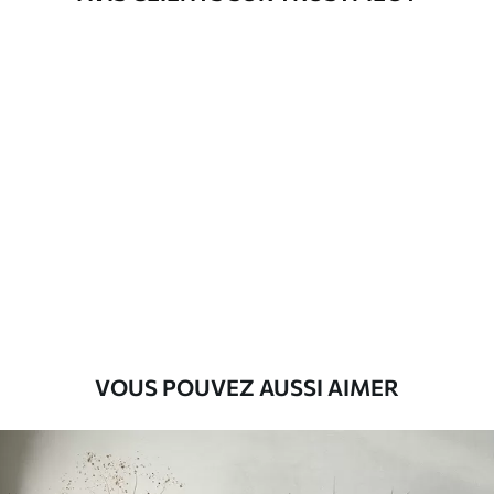
d'application
Description des matériaux
Standard
43
.33
26
.00
₣
/m²
Premium
55
.00
33
.00
₣
/m²
Vinyle Premium
63
.33
38
.00
₣
/m²
VOUS POUVEZ AUSSI AIMER
Peel and Stick
80
.00
48
.00
₣
/m²