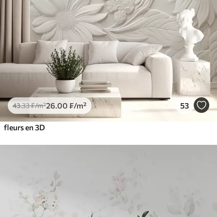
26
.00
₣
/m²
53
43
.33
₣
/m²
fleurs en 3D