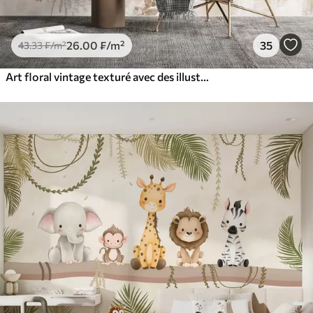
26
.00
₣
/m²
35
43
.33
₣
/m²
Art floral vintage texturé avec des illustrations délicates de fleurs et de feuilles de jardin dessinées, dans des tons pastel beige et sépia doux