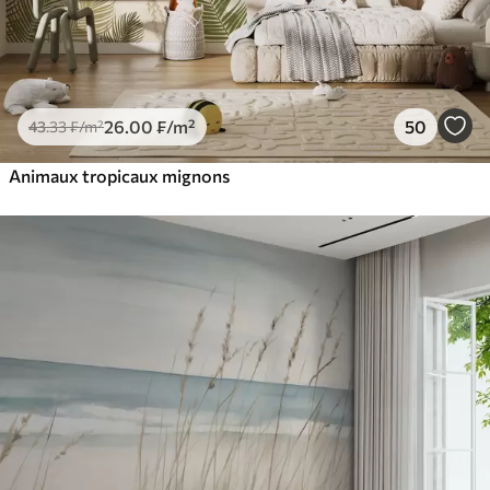
26
.00
₣
/m²
50
43
.33
₣
/m²
Animaux tropicaux mignons