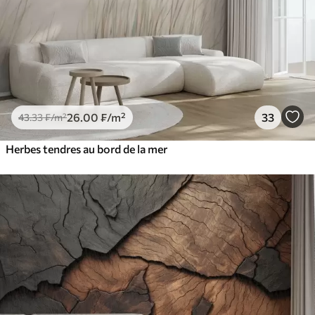
26
.00
₣
/m²
33
43
.33
₣
/m²
Herbes tendres au bord de la mer