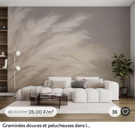
26
.00
₣
/m²
36
43
.33
₣
/m²
Graminées douces et pelucheuses dans les tons beige et gris