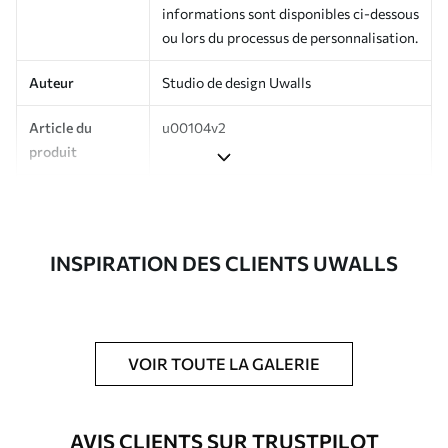
informations sont disponibles ci-dessous
ou lors du processus de personnalisation.
Auteur
Studio de design Uwalls
Article du
u00104v2
produit
Production
Imprimé sur commande et livré en
rouleaux jusqu’à 50 cm de large.
INSPIRATION DES CLIENTS UWALLS
Options
Vernis protecteur et/ou colle pour
supplémentaires
papier peint disponibles.
Entretien
Nettoyage doux avec une éponge. Les
papiers peints avec Vernis protecteur
VOIR TOUTE LA GALERIE
être nettoyés à l’eau.
Méthode
Application transparente
AVIS CLIENTS SUR TRUSTPILOT