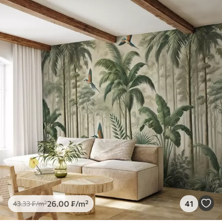
26
.00
₣
/m²
41
43
.33
₣
/m²