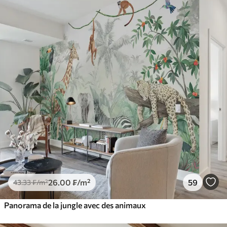
26
.00
₣
/m²
59
43
.33
₣
/m²
Panorama de la jungle avec des animaux