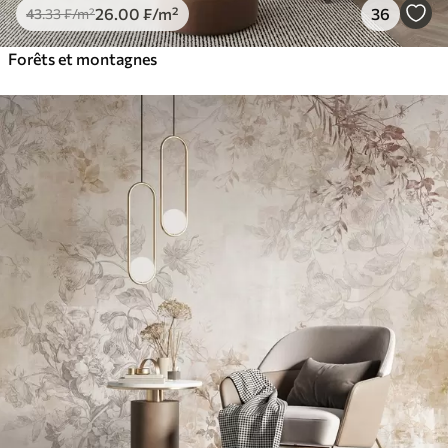
26
.00
₣
/m²
36
43
.33
₣
/m²
Forêts et montagnes