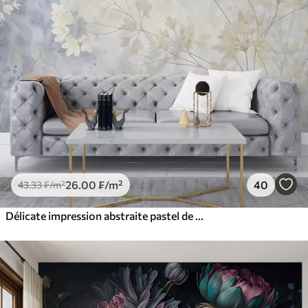
26
.00
₣
/m²
40
43
.33
₣
/m²
Délicate impression abstraite pastel de fleurs blanches sur fond flou, douce et éthérée