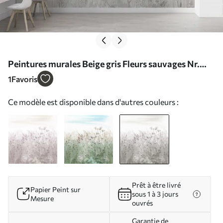
Peintures murales Beige gris Fleurs sauvages Nr.
u00104v2
1
Favoris
Ce modèle est disponible dans d'autres couleurs :
Prêt à être livré
Papier Peint sur
sous 1 à 3 jours
Mesure
ouvrés
Garantie de