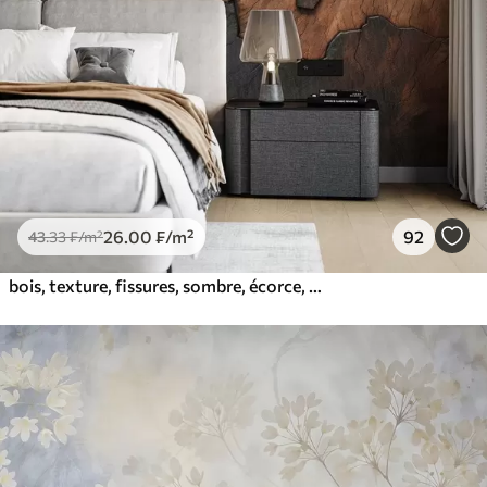
26
.00
₣
/m²
92
43
.33
₣
/m²
bois, texture, fissures, sombre, écorce, surface