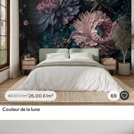
26
.00
₣
/m²
69
43
.33
₣
/m²
Couleur de la lune