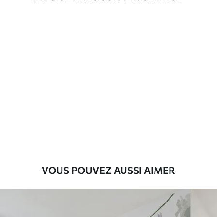
d'application
Description des matériaux
Standard
43
.33
26
.00
₣
/m²
Premium
55
.00
33
.00
₣
/m²
Vinyle Premium
63
.33
38
.00
₣
/m²
VOUS POUVEZ AUSSI AIMER
Peel and Stick
80
.00
48
.00
₣
/m²