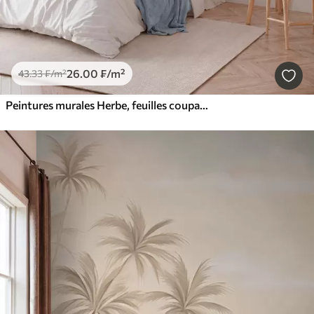
26
.00
₣
/m²
43
.33
₣
/m²
Peintures murales Herbe, feuilles coupantes