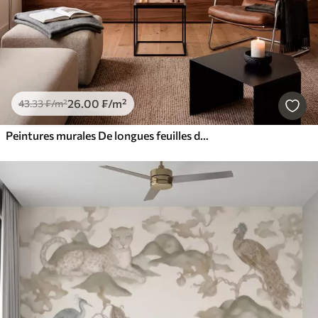
26
.00
₣
/m²
43
.33
₣
/m²
Peintures murales De longues feuilles de bananier