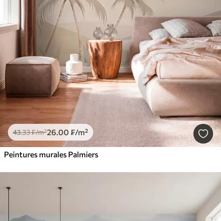
26
.00
₣
/m²
43
.33
₣
/m²
Peintures murales Palmiers