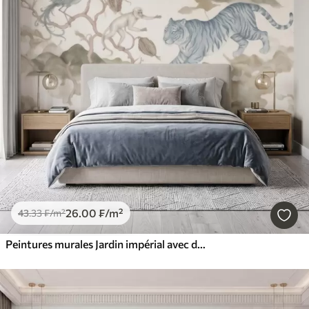
26
.00
₣
/m²
43
.33
₣
/m²
Peintures murales Jardin impérial avec des animaux de style oriental : singe, léopard, tigre, paon et héron