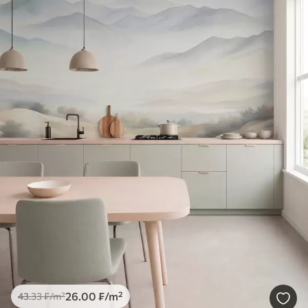
26
.00
₣
/m²
43
.33
₣
/m²