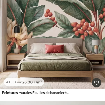
26
.00
₣
/m²
43
.33
₣
/m²
Peintures murales Feuilles de bananier tropicales ornées de grappes de baies de café rouges, style aquarelle