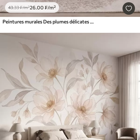
26
.00
₣
/m²
43
.33
₣
/m²
Peintures murales Des plumes délicates et aériennes, nimbées d'une brume rose-pêche aux reflets chatoyants