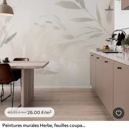
26
.00
₣
/m²
43
.33
₣
/m²
Peintures murales Herbe, feuilles coupantes