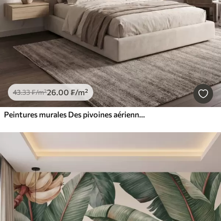
26
.00
₣
/m²
43
.33
₣
/m²
Peintures murales Des pivoines aériennes aux douces nuances de beige poudré