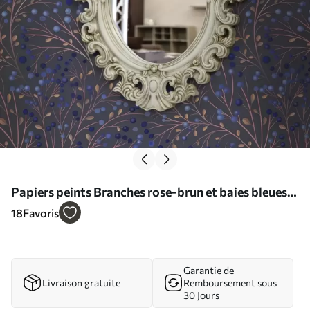
Papiers peints Branches rose-brun et baies bleues
sur fond graphite Nr. a00787
18
Favoris
Garantie de
Livraison gratuite
Remboursement sous
30 Jours