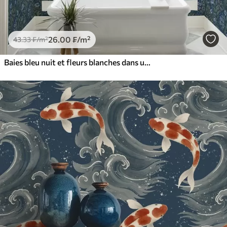
26
.00
₣
/m²
43
.33
₣
/m²
Baies bleu nuit et fleurs blanches dans un feuillage dense