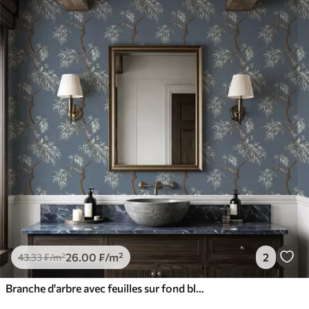
26
.00
₣
/m²
2
43
.33
₣
/m²
Branche d'arbre avec feuilles sur fond bleu