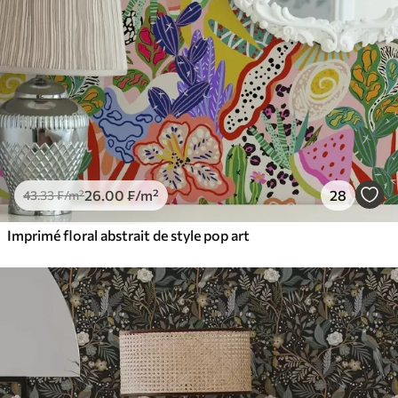
26
.00
₣
/m²
28
43
.33
₣
/m²
Imprimé floral abstrait de style pop art