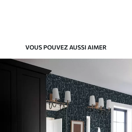
Description des matériaux
Standard
43
.33
26
.00
₣
/m²
Premium
VOUS POUVEZ AUSSI AIMER
55
.00
33
.00
₣
/m²
Vinyle Premium
63
.33
38
.00
₣
/m²