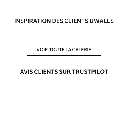
Auteur
Studio de design Uwalls
Numéro d'article
a00787
INSPIRATION DES CLIENTS UWALLS
Finition
Semi-mate
Production
Imprimé sur commande et livré en
rouleaux jusqu’à 50 cm de large.
VOIR TOUTE LA GALERIE
Options
Vernis protecteur et/ou colle pour
supplémentaires
papier peint disponibles.
AVIS CLIENTS SUR TRUSTPILOT
Nettoyage
Nettoyage doux avec une éponge. Les
papiers peints avec Vernis protecteur
être nettoyés à l’eau.
Méthode
Application transparente
d'application