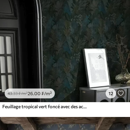
26
.00
₣
/m²
12
43
.33
₣
/m²
Feuillage tropical vert foncé avec des accents bleus