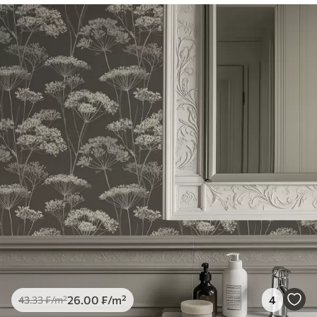
26
.00
₣
/m²
4
43
.33
₣
/m²