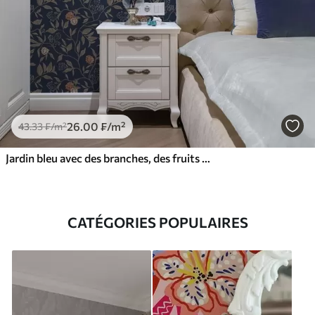
26
.00
₣
/m²
43
.33
₣
/m²
Jardin bleu avec des branches, des fruits et de minuscules fleurs
CATÉGORIES POPULAIRES