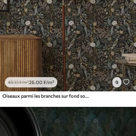
26
.00
₣
/m²
9
43
.33
₣
/m²
Oiseaux parmi les branches sur fond sombre