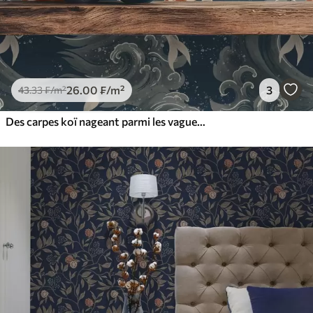
26
.00
₣
/m²
3
43
.33
₣
/m²
Des carpes koï nageant parmi les vagues spectaculaires de l'océan