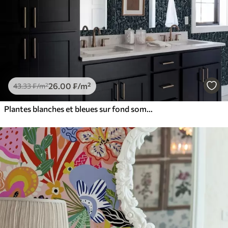
26
.00
₣
/m²
43
.33
₣
/m²
Plantes blanches et bleues sur fond sombre