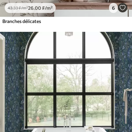
26
.00
₣
/m²
6
43
.33
₣
/m²
Branches délicates