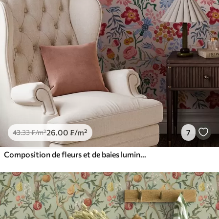
26
.00
₣
/m²
7
43
.33
₣
/m²
Composition de fleurs et de baies lumineuses avec des perroquets