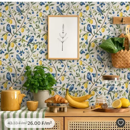
26
.00
₣
/m²
43
.33
₣
/m²