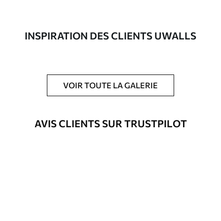
Auteur
Studio de design Uwalls
Numéro d'article
a00045
INSPIRATION DES CLIENTS UWALLS
Finition
Semi-mate
Production
Imprimé sur commande et livré en
rouleaux jusqu’à 50 cm de large.
VOIR TOUTE LA GALERIE
Options
Vernis protecteur et/ou colle pour
supplémentaires
papier peint disponibles.
AVIS CLIENTS SUR TRUSTPILOT
Nettoyage
Nettoyage doux avec une éponge. Les
papiers peints avec Vernis protecteur
être nettoyés à l’eau.
Méthode
Application transparente
d'application