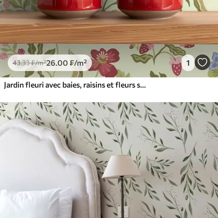
26
.00
₣
/m²
1
43
.33
₣
/m²
Jardin fleuri avec baies, raisins et fleurs sauvages