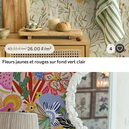
26
.00
₣
/m²
4
43
.33
₣
/m²
Fleurs jaunes et rouges sur fond vert clair