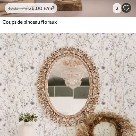
26
.00
₣
/m²
2
43
.33
₣
/m²
Coups de pinceau floraux