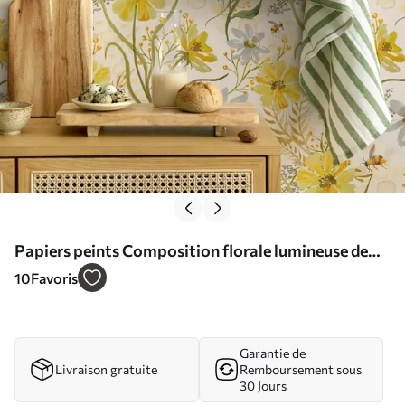
Papiers peints Composition florale lumineuse de
couleur jaune Nr. a00045
10
Favoris
Garantie de
Livraison gratuite
Remboursement sous
30 Jours