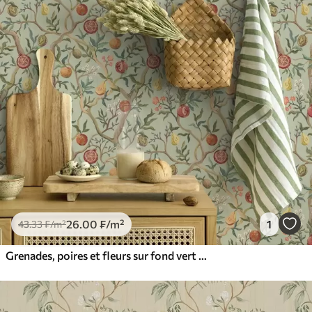
26
.00
₣
/m²
1
43
.33
₣
/m²
Grenades, poires et fleurs sur fond vert pâle