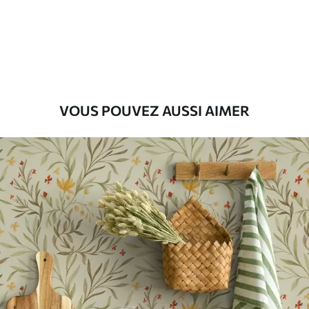
Description des matériaux
Standard
43
.33
26
.00
₣
/m²
Premium
VOUS POUVEZ AUSSI AIMER
55
.00
33
.00
₣
/m²
Vinyle Premium
63
.33
38
.00
₣
/m²