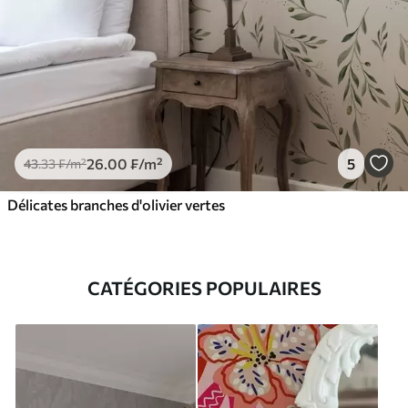
26
.00
₣
/m²
5
43
.33
₣
/m²
Délicates branches d'olivier vertes
CATÉGORIES POPULAIRES