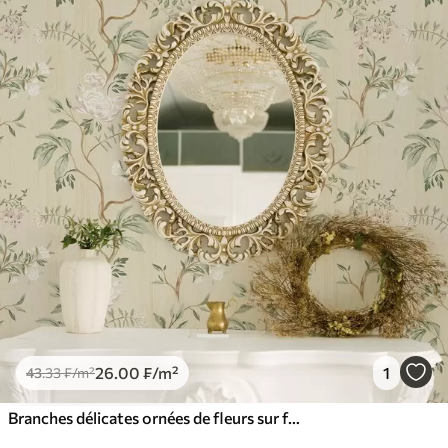
26
.00
₣
/m²
1
43
.33
₣
/m²
Branches délicates ornées de fleurs sur fond crème chaud