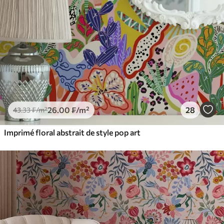
26
.00
₣
/m²
28
43
.33
₣
/m²
Imprimé floral abstrait de style pop art