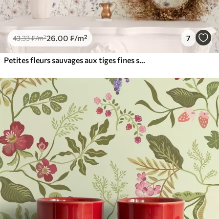
26
.00
₣
/m²
7
43
.33
₣
/m²
Petites fleurs sauvages aux tiges fines sur fond clair