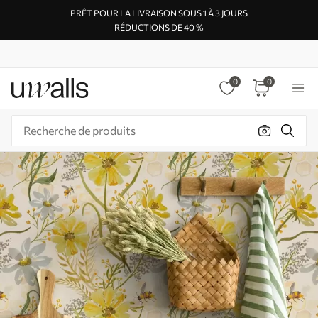
PRÊT POUR LA LIVRAISON SOUS 1 À 3 JOURS
RÉDUCTIONS DE 40 %
0
0