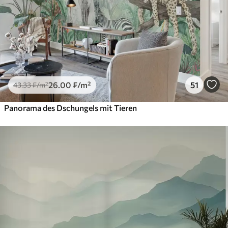
26
.00
₣
/m²
51
43
.33
₣
/m²
Panorama des Dschungels mit Tieren