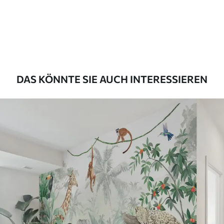
43
.33
26
.00
₣
/m²
Premium
55
.00
33
.00
₣
/m²
Premium-Vinyl
DAS KÖNNTE SIE AUCH INTERESSIEREN
63
.33
38
.00
₣
/m²
Peel and Stick
80
.00
48
.00
₣
/m²