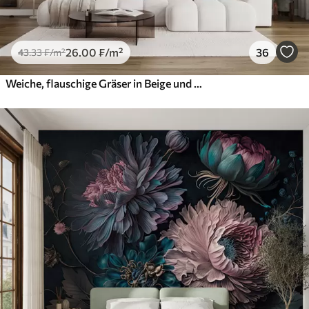
26
.00
₣
/m²
36
43
.33
₣
/m²
Weiche, flauschige Gräser in Beige und Grau