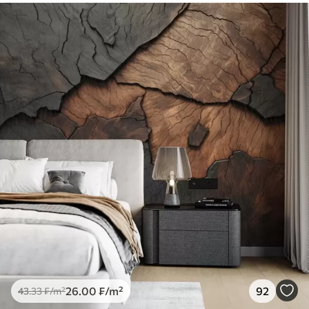
26
.00
₣
/m²
92
43
.33
₣
/m²