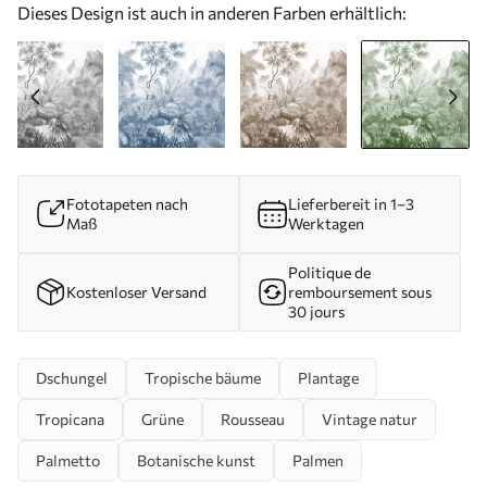
Dieses Design ist auch in anderen Farben erhältlich:
Fototapeten nach
Lieferbereit in 1–3
Maß
Werktagen
Politique de
Kostenloser Versand
remboursement sous
30 jours
Dschungel
Tropische bäume
Plantage
Tropicana
Grüne
Rousseau
Vintage natur
Palmetto
Botanische kunst
Palmen