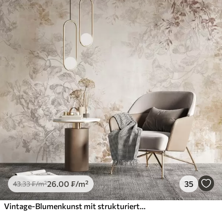
26
.00
₣
/m²
35
43
.33
₣
/m²
Vintage-Blumenkunst mit strukturierter Oberfläche, zarten Gartenblumen und Blattillustrationen im Zeichenstil, sanften Pastelltönen in Beige und Sepia