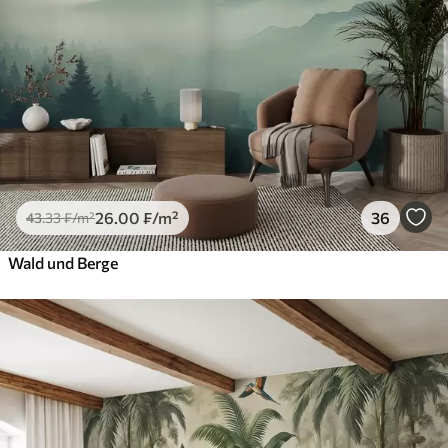
26
.00
₣
/m²
36
43
.33
₣
/m²
Wald und Berge