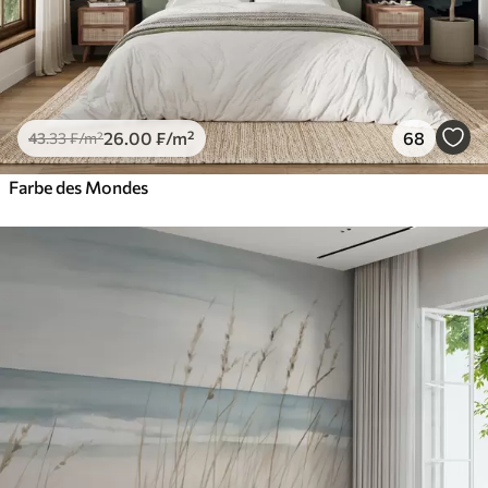
26
.00
₣
/m²
68
43
.33
₣
/m²
Farbe des Mondes