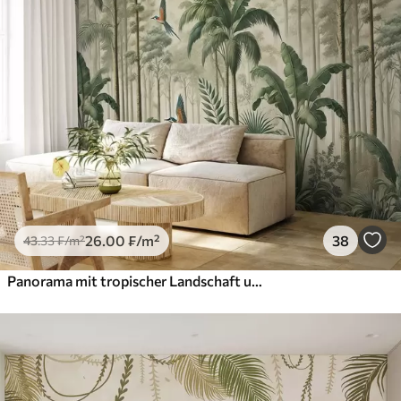
26
.00
₣
/m²
38
43
.33
₣
/m²
Panorama mit tropischer Landschaft und Vögeln