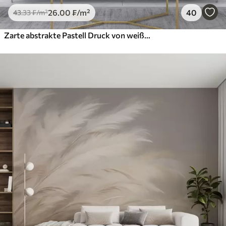
26
.00
₣
/m²
40
43
.33
₣
/m²
Zarte abstrakte Pastell Druck von weißen Blumen auf verschwommenen Hintergrund, weich und ätherisch