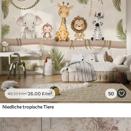
26
.00
₣
/m²
50
43
.33
₣
/m²
Niedliche tropische Tiere