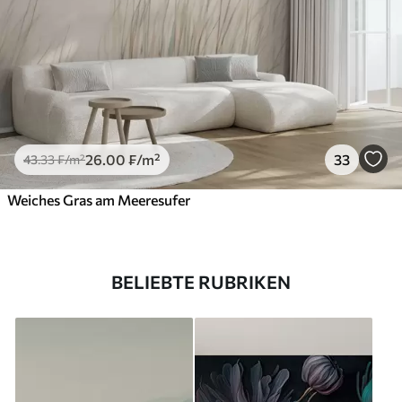
26
.00
₣
/m²
33
43
.33
₣
/m²
Weiches Gras am Meeresufer
BELIEBTE RUBRIKEN