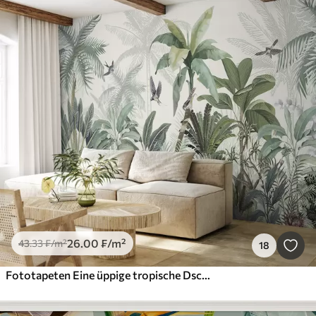
26
.00
₣
/m²
43
.33
₣
/m²
18
Fototapeten Eine üppige tropische Dschungelszene mit verschiedenen Palmen, großen Blättern und bunten Blumen im Vordergrund