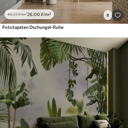
26
.00
₣
/m²
43
.33
₣
/m²
8
Fototapeten Dschungel-Ruhe