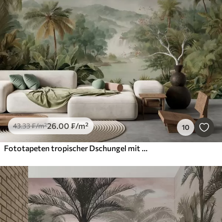
26
.00
₣
/m²
43
.33
₣
/m²
10
Fototapeten tropischer Dschungel mit Wasserfall