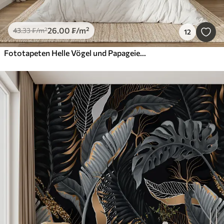
26
.00
₣
/m²
43
.33
₣
/m²
12
Fototapeten Helle Vögel und Papageien in den Tropen