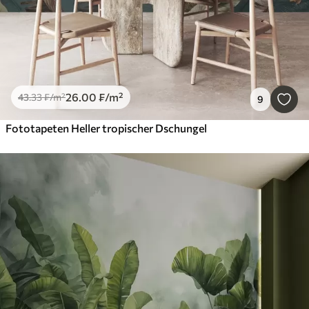
26
.00
₣
/m²
43
.33
₣
/m²
9
Fototapeten Heller tropischer Dschungel