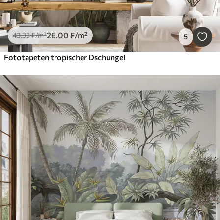
26
.00
₣
/m²
43
.33
₣
/m²
5
Fototapeten tropischer Dschungel