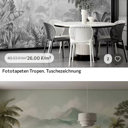
26
.00
₣
/m²
43
.33
₣
/m²
2
Fototapeten Tropen. Tuschezeichnung