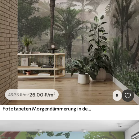
26
.00
₣
/m²
43
.33
₣
/m²
8
Fototapeten Morgendämmerung in den Tropen