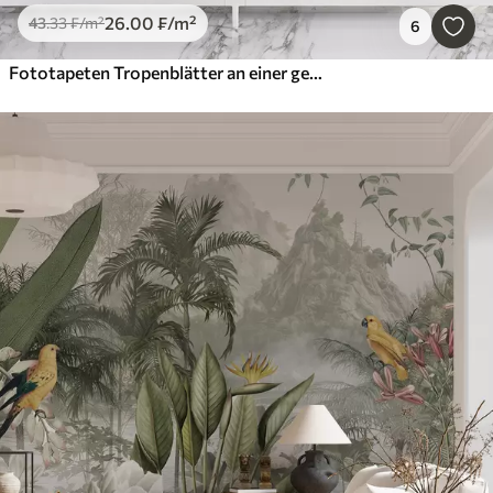
26
.00
₣
/m²
43
.33
₣
/m²
6
Fototapeten Tropenblätter an einer gealterten Wand