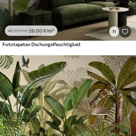
26
.00
₣
/m²
43
.33
₣
/m²
11
Fototapeten Dschungelfeuchtigkeit