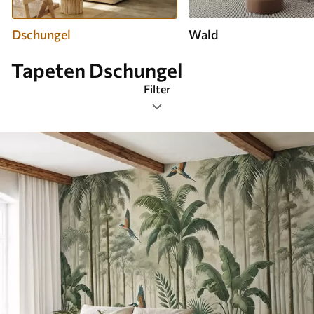
Dschungel
Wald
Tapeten Dschungel
Filter
Tags
Bildformat
Farbpalette
Smart
Alle Filter löschen