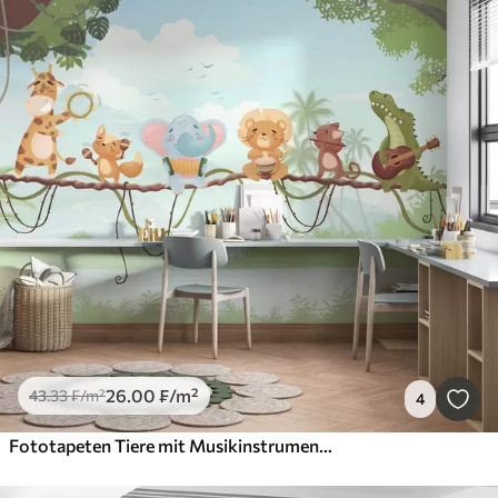
26
.00
₣
/m²
43
.33
₣
/m²
4
Fototapeten Tiere mit Musikinstrumenten vor einer tropischen Landschaft