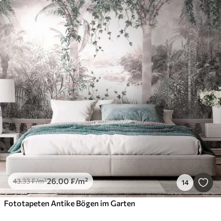
26
.00
₣
/m²
43
.33
₣
/m²
14
Fototapeten Antike Bögen im Garten