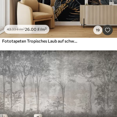
26
.00
₣
/m²
43
.33
₣
/m²
19
Fototapeten Tropisches Laub auf schwarzem Hintergrund