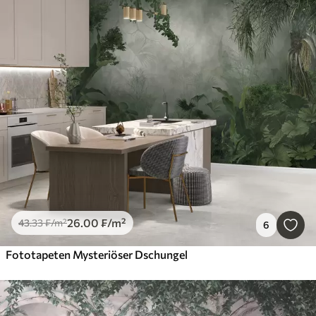
26
.00
₣
/m²
43
.33
₣
/m²
6
Fototapeten Mysteriöser Dschungel