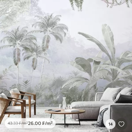
26
.00
₣
/m²
43
.33
₣
/m²
14