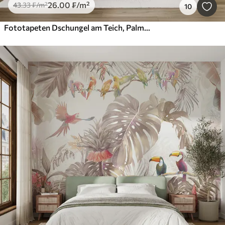
26
.00
₣
/m²
43
.33
₣
/m²
10
Fototapeten Dschungel am Teich, Palmen, Vegetation