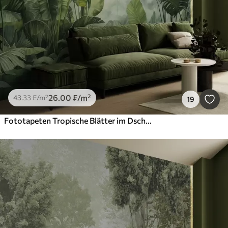
26
.00
₣
/m²
43
.33
₣
/m²
19
Fototapeten Tropische Blätter im Dschungel auf dem Hintergrund des Nebels nass Aquarell