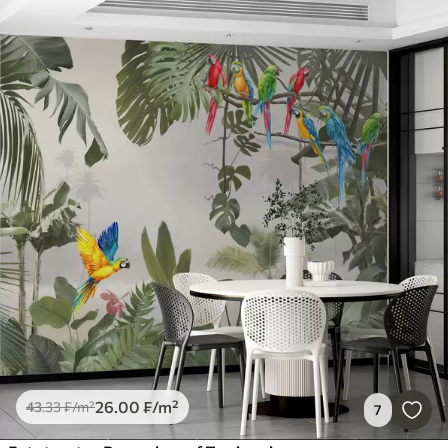
26
.00
₣
/m²
43
.33
₣
/m²
7