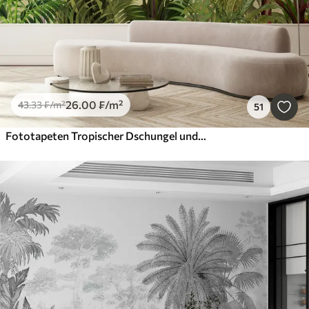
26
.00
₣
/m²
43
.33
₣
/m²
51
Fototapeten Tropischer Dschungel und Blätter