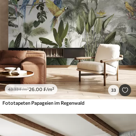
26
.00
₣
/m²
43
.33
₣
/m²
33
Fototapeten Papageien im Regenwald