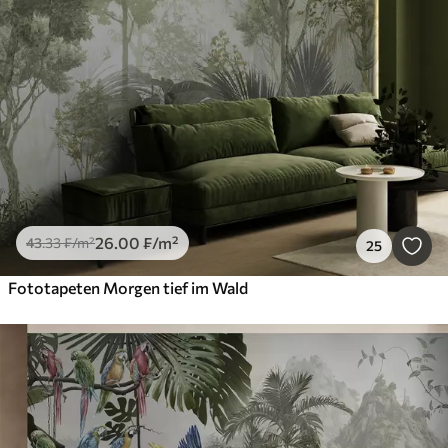
26
.00
₣
/m²
43
.33
₣
/m²
25
Fototapeten Morgen tief im Wald