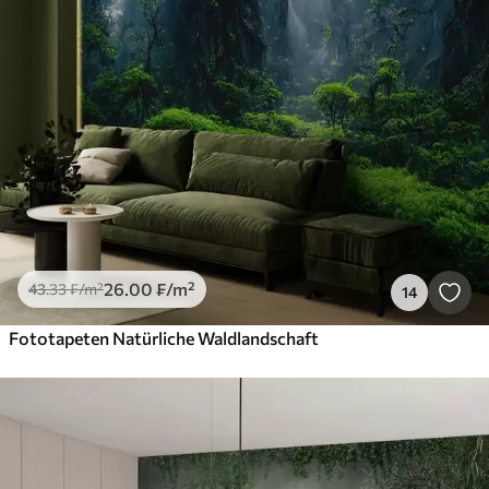
26
.00
₣
/m²
43
.33
₣
/m²
14
Fototapeten Natürliche Waldlandschaft