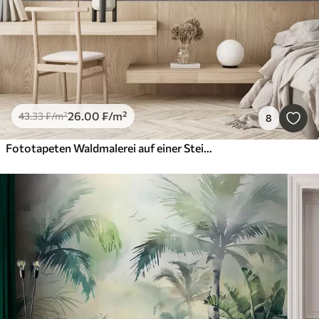
26
.00
₣
/m²
43
.33
₣
/m²
8
Fototapeten Waldmalerei auf einer Steinmauer