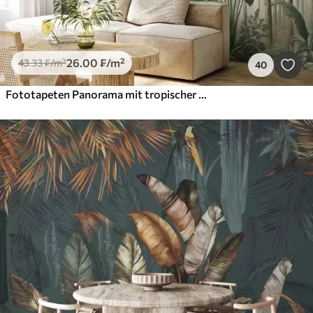
26
.00
₣
/m²
43
.33
₣
/m²
40
Fototapeten Panorama mit tropischer Landschaft und Vögeln