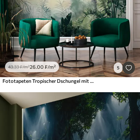
26
.00
₣
/m²
43
.33
₣
/m²
5
Fototapeten Tropischer Dschungel mit Palmen