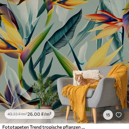
26
.00
₣
/m²
43
.33
₣
/m²
15
Fototapeten Trend tropische pflanzen und blätter in heller farbe