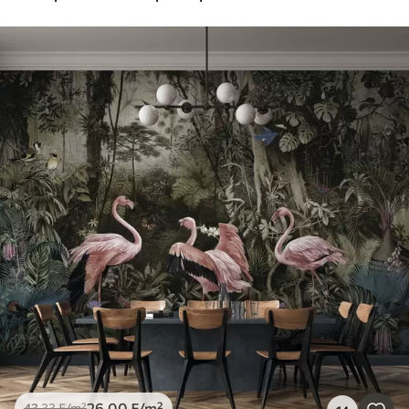
26
.00
₣
/m²
43
.33
₣
/m²