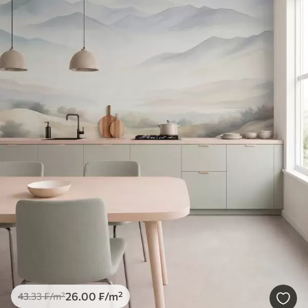
26
.00
₣
/m²
43
.33
₣
/m²