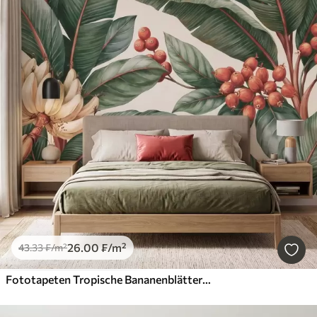
26
.00
₣
/m²
43
.33
₣
/m²
Fototapeten Tropische Bananenblätter mit Trauben roter Kaffeekirschen, im Aquarellstil