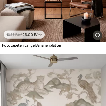
26
.00
₣
/m²
43
.33
₣
/m²
Fototapeten Lange Bananenblätter