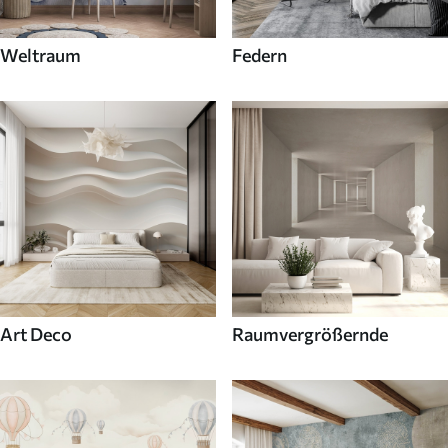
Weltraum
Federn
Art Deco
Raumvergrößernde