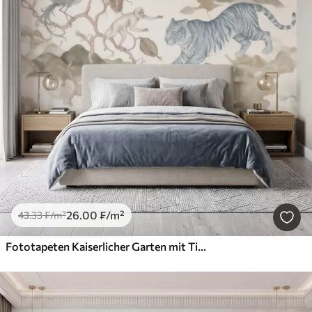
26
.00
₣
/m²
43
.33
₣
/m²
Fototapeten Kaiserlicher Garten mit Tieren im orientalischen Stil – Affe, Leopard, Tiger, Pfau und Reiher