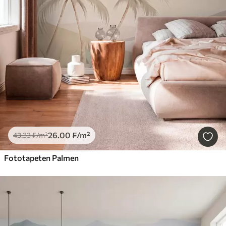
26
.00
₣
/m²
43
.33
₣
/m²
Fototapeten Palmen