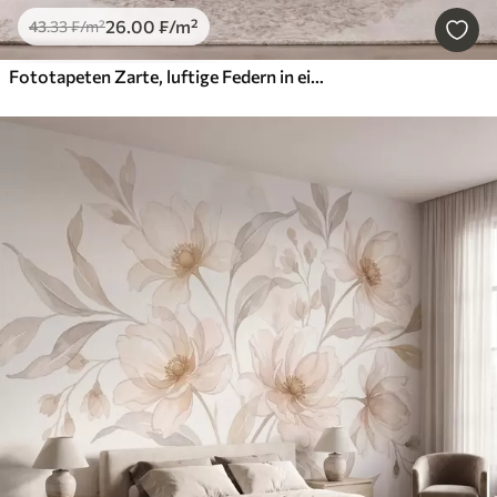
26
.00
₣
/m²
43
.33
₣
/m²
Fototapeten Zarte, luftige Federn in einem pfirsichrosa Schimmer