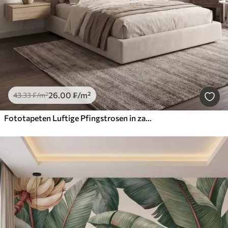
26
.00
₣
/m²
43
.33
₣
/m²
Fototapeten Luftige Pfingstrosen in zarten, puderbeigen Farbtönen