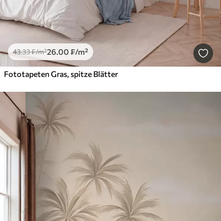
26
.00
₣
/m²
43
.33
₣
/m²
Fototapeten Gras, spitze Blätter