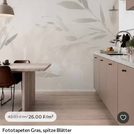
26
.00
₣
/m²
43
.33
₣
/m²
Fototapeten Gras, spitze Blätter