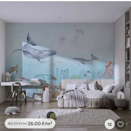
26
.00
₣
/m²
43
.33
₣
/m²
12