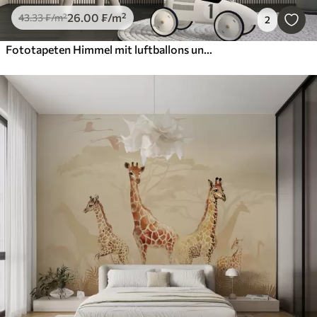
26
.00
₣
/m²
43
.33
₣
/m²
2
Fototapeten Himmel mit luftballons und hubschraubern