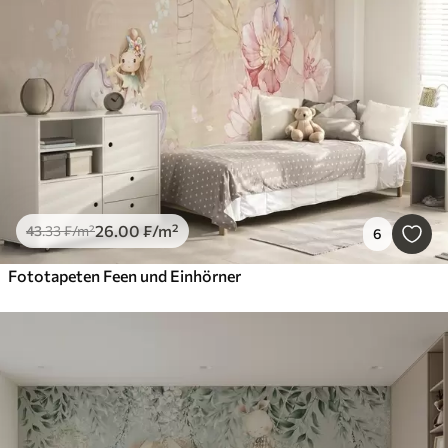
26
.00
₣
/m²
43
.33
₣
/m²
6
Fototapeten Feen und Einhörner