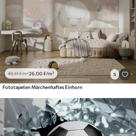
26
.00
₣
/m²
43
.33
₣
/m²
5
Fototapeten Märchenhaftes Einhorn