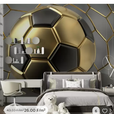
26
.00
₣
/m²
43
.33
₣
/m²
6