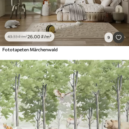
26
.00
₣
/m²
43
.33
₣
/m²
9
Fototapeten Märchenwald