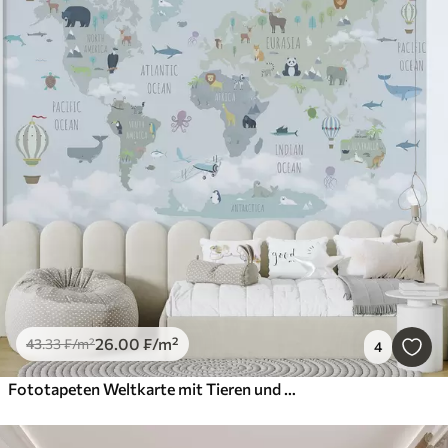
26
.00
₣
/m²
43
.33
₣
/m²
4
Fototapeten Weltkarte mit Tieren und Luftballons