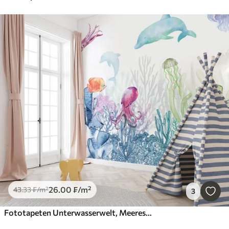
26
.00
₣
/m²
43
.33
₣
/m²
3
Fototapeten Unterwasserwelt, Meerestiere, Aquarell, Korallen, Delphin, Oktopus