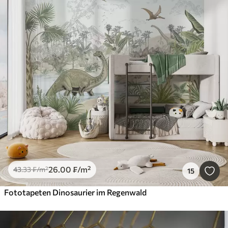
26
.00
₣
/m²
43
.33
₣
/m²
15
Fototapeten Dinosaurier im Regenwald