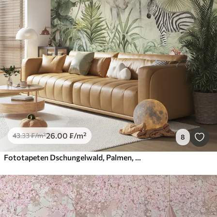
26
.00
₣
/m²
43
.33
₣
/m²
8
Fototapeten Dschungelwald, Palmen, Giraffe, Elefant, Zebra, Aquarell, Grünzeug, Bananenbaum, Blumen