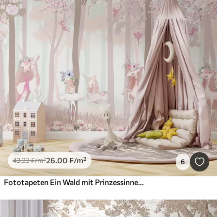
26
.00
₣
/m²
43
.33
₣
/m²
6
Fototapeten Ein Wald mit Prinzessinnen und Einhörnern