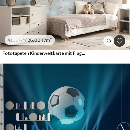
26
.00
₣
/m²
43
.33
₣
/m²
23
Fototapeten Kinderweltkarte mit Flugzeugen