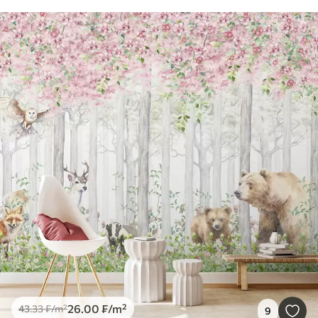
26
.00
₣
/m²
43
.33
₣
/m²
9