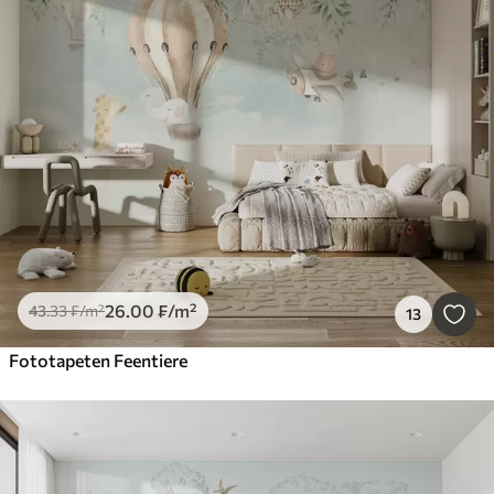
26
.00
₣
/m²
43
.33
₣
/m²
13
Fototapeten Feentiere