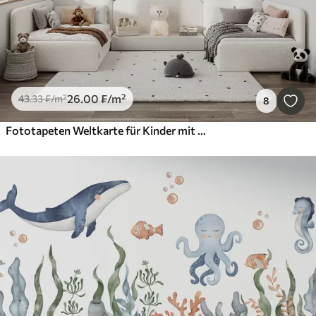
26
.00
₣
/m²
43
.33
₣
/m²
8
Fototapeten Weltkarte für Kinder mit Tieren und Wahrzeichen