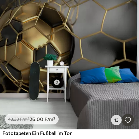
26
.00
₣
/m²
43
.33
₣
/m²
13
Fototapeten Ein Fußball im Tor