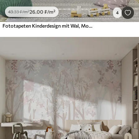
26
.00
₣
/m²
43
.33
₣
/m²
4
Fototapeten Kinderdesign mit Wal, Mond und Boot mit Kindern