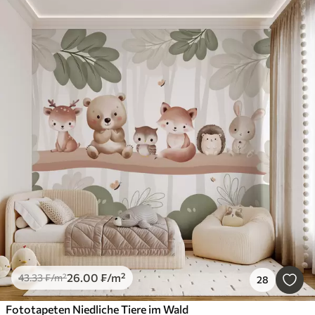
26
.00
₣
/m²
43
.33
₣
/m²
28
Fototapeten Niedliche Tiere im Wald