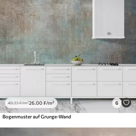
26
.00
₣
/m²
6
43
.33
₣
/m²
Bogenmuster auf Grunge-Wand