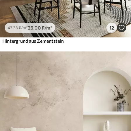
26
.00
₣
/m²
12
43
.33
₣
/m²
Hintergrund aus Zementstein