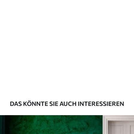
Verlegemethode
Nahtlose Anwendung
Beschreibung der Materialien
Standard
43
.33
26
.00
₣
/m²
Premium
55
.00
33
.00
₣
/m²
Premium-Vinyl
DAS KÖNNTE SIE AUCH INTERESSIEREN
63
.33
38
.00
₣
/m²
Peel and Stick
80
.00
48
.00
₣
/m²