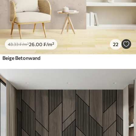
26
.00
₣
/m²
22
43
.33
₣
/m²
Beige Betonwand