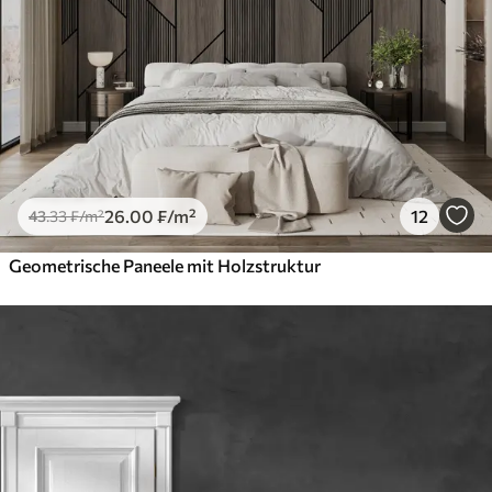
26
.00
₣
/m²
12
43
.33
₣
/m²
Geometrische Paneele mit Holzstruktur