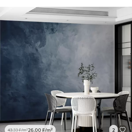
26
.00
₣
/m²
2
43
.33
₣
/m²