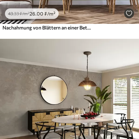
26
.00
₣
/m²
43
.33
₣
/m²
Nachahmung von Blättern an einer Betonwand