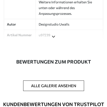
Weitere Informationen erhalten Sie
unten oder während des
Anpassungsprozesses.
Autor
Designstudio Uwalls
Artikel Nummer
u97239
Oberfläche
Seidenmatt.
Produktion
Auf Bestellung gedruckt und in Rollen
BEWERTUNGEN ZUM PRODUKT
bis zu 50 cm Breite geliefert.
Zusätzlich
Erhältlich mit Lackbeschichtung
und/oder Tapetenkleber.
ALLE GALERIE ANSEHEN
Reinigung
Kann vorsichtig mit einem weichen
Schwamm gereinigt werden.
Fototapeten mit Lackbeschichtung
KUNDENBEWERTUNGEN VON TRUSTPILOT
können mit Wasser gereinigt werden.