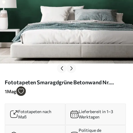
Fototapeten Smaragdgrüne Betonwand Nr.
u97239
1
Mag
Fototapeten nach
Lieferbereit in 1–3
Maß
Werktagen
Politique de