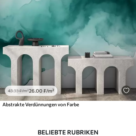
26
.00
₣
/m²
43
.33
₣
/m²
Abstrakte Verdünnungen von Farbe
BELIEBTE RUBRIKEN