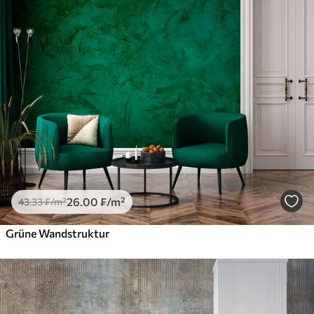
26
.00
₣
/m²
43
.33
₣
/m²
Grüne Wandstruktur