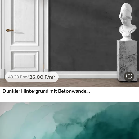
26
.00
₣
/m²
43
.33
₣
/m²
Dunkler Hintergrund mit Betonwandeffekt