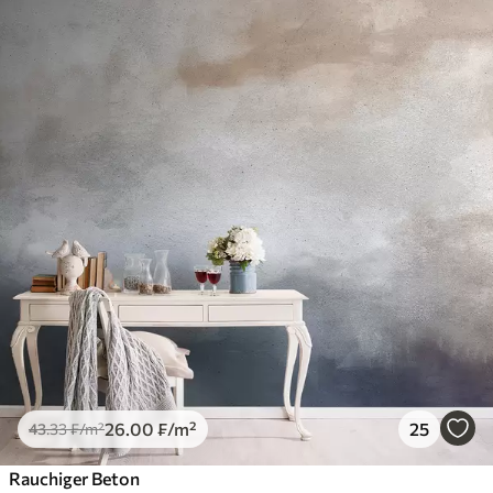
26
.00
₣
/m²
25
43
.33
₣
/m²
Rauchiger Beton