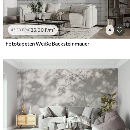
26
.00
₣
/m²
43
.33
₣
/m²
4
Fototapeten Weiße Backsteinmauer