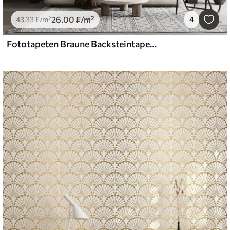
26
.00
₣
/m²
43
.33
₣
/m²
4
Fototapeten Braune Backsteintapete