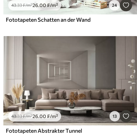
26
.00
₣
/m²
43
.33
₣
/m²
24
Fototapeten Schatten an der Wand
26
.00
₣
/m²
43
.33
₣
/m²
13
Fototapeten Abstrakter Tunnel