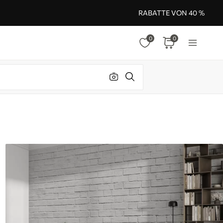
RABATTE VON 40 %
0
0