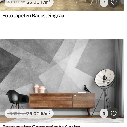
26
.00
₣
/m²
43
.33
₣
/m²
2
Fototapeten Backsteingrau
26
.00
₣
/m²
43
.33
₣
/m²
5
Fototapeten Geometrische Abstraktion von Grau