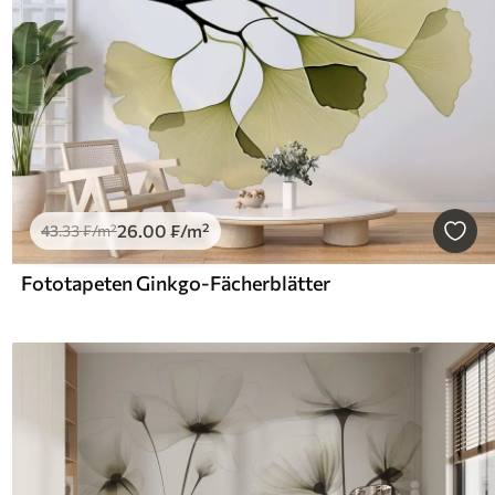
26
.00
₣
/m²
43
.33
₣
/m²
Fototapeten Ginkgo-Fächerblätter