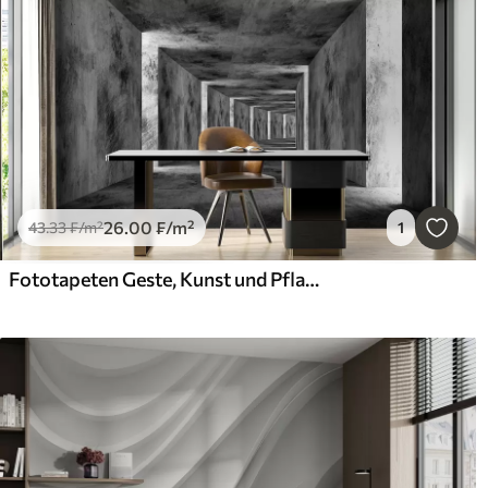
26
.00
₣
/m²
43
.33
₣
/m²
1
Fototapeten Geste, Kunst und Pflanze