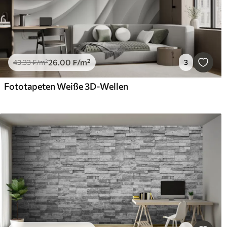
26
.00
₣
/m²
43
.33
₣
/m²
3
Fototapeten Weiße 3D-Wellen