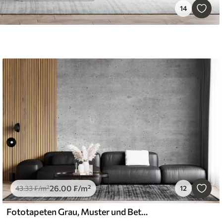
14
26
.00
₣
/m²
43
.33
₣
/m²
12
Fototapeten Grau, Muster und Beton