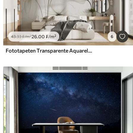
26
.00
₣
/m²
43
.33
₣
/m²
6
Fototapeten Transparente Aquarellblumen