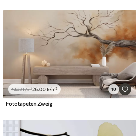
26
.00
₣
/m²
43
.33
₣
/m²
10
Fototapeten Zweig