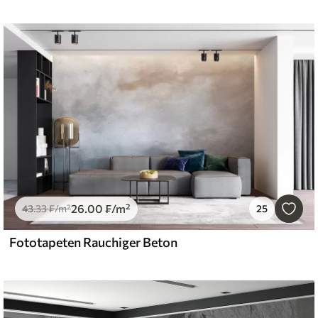
26
.00
₣
/m²
43
.33
₣
/m²
25
Fototapeten Rauchiger Beton