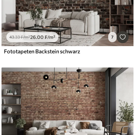
26
.00
₣
/m²
43
.33
₣
/m²
7
Fototapeten Backstein schwarz