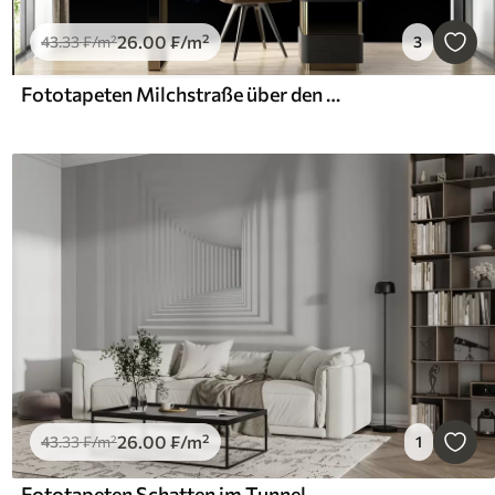
26
.00
₣
/m²
43
.33
₣
/m²
3
Fototapeten Milchstraße über den Bergen
26
.00
₣
/m²
43
.33
₣
/m²
1
Fototapeten Schatten im Tunnel