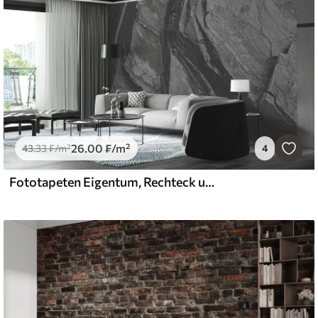
26
.00
₣
/m²
43
.33
₣
/m²
4
Fototapeten Eigentum, Rechteck und Baumaterial