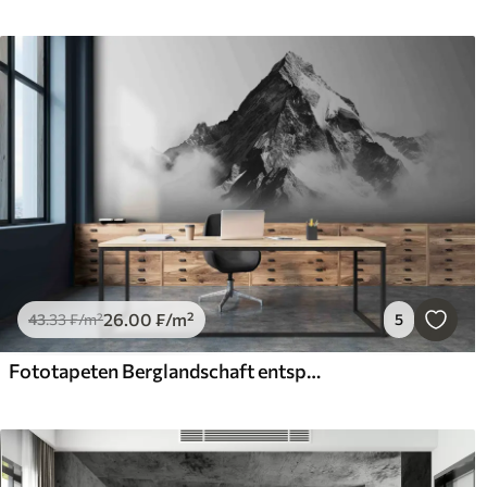
26
.00
₣
/m²
43
.33
₣
/m²
5
Fototapeten Berglandschaft entspannen