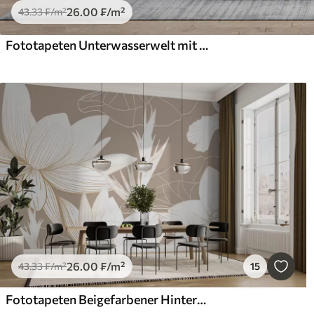
26
.00
₣
/m²
43
.33
₣
/m²
Fototapeten Unterwasserwelt mit Walen, Tintenfischen und Schildkröten
26
.00
₣
/m²
43
.33
₣
/m²
15
Fototapeten Beigefarbener Hintergrund der tropischen Blumen