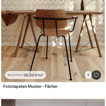
26
.00
₣
/m²
43
.33
₣
/m²
7
Fototapeten Muster - Fächer