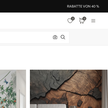
RABATTE VON 40 %
0
0