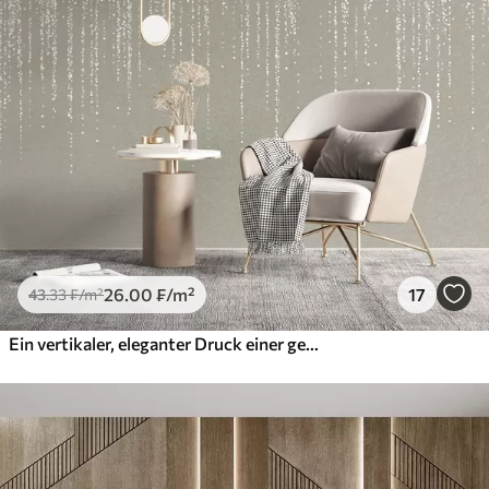
26
.00
₣
/m²
17
43
.33
₣
/m²
Ein vertikaler, eleganter Druck einer gepunkteten Girlande auf einem beigefarbenen, strukturierten Hintergrund, der ein Gefühl von Tiefe und Bewegung vermittelt