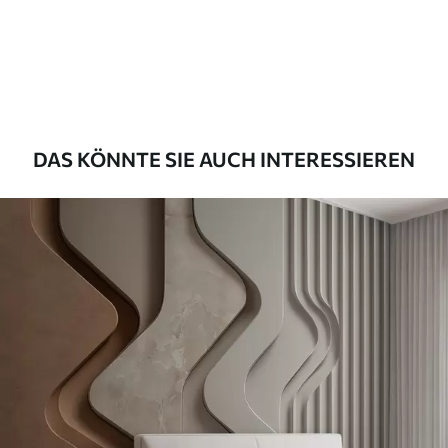
Premium
55
.00
33
.00
₣
/m²
Premium-Vinyl
63
.33
38
.00
₣
/m²
DAS KÖNNTE SIE AUCH INTERESSIEREN
Peel and Stick
80
.00
48
.00
₣
/m²