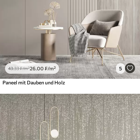
26
.00
₣
/m²
5
43
.33
₣
/m²
Paneel mit Dauben und Holz