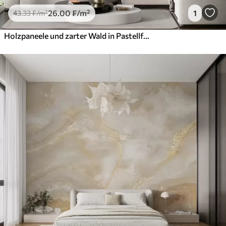
26
.00
₣
/m²
1
43
.33
₣
/m²
Holzpaneele und zarter Wald in Pastellfarben