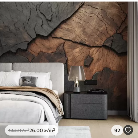
26
.00
₣
/m²
92
43
.33
₣
/m²