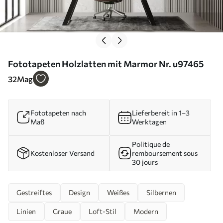
Fototapeten Holzlatten mit Marmor Nr. u97465
32
Mag
Fototapeten nach
Lieferbereit in 1–3
Maß
Werktagen
Politique de
Kostenloser Versand
remboursement sous
30 jours
Gestreiftes
Design
Weißes
Silbernen
Linien
Graue
Loft-Stil
Modern