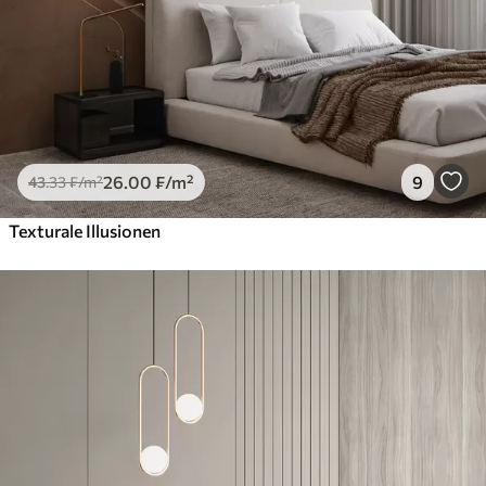
26
.00
₣
/m²
9
43
.33
₣
/m²
Texturale Illusionen