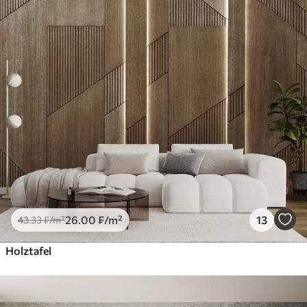
26
.00
₣
/m²
13
43
.33
₣
/m²
Holztafel