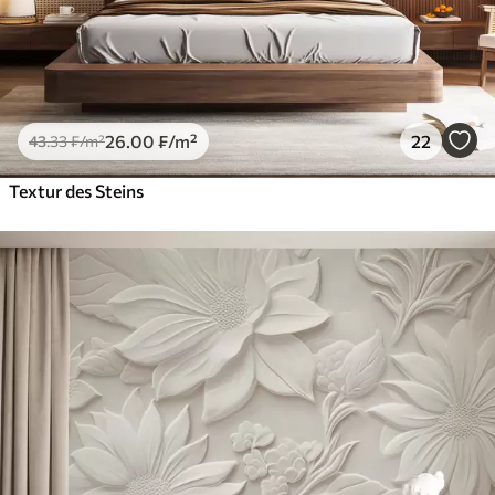
26
.00
₣
/m²
22
43
.33
₣
/m²
Textur des Steins