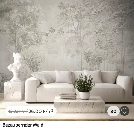
26
.00
₣
/m²
80
43
.33
₣
/m²
Bezaubernder Wald