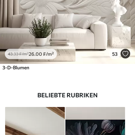
26
.00
₣
/m²
53
43
.33
₣
/m²
3-D-Blumen
BELIEBTE RUBRIKEN