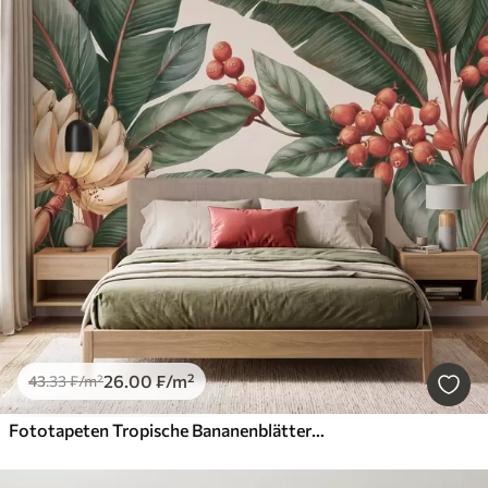
26
.00
₣
/m²
43
.33
₣
/m²
Fototapeten Tropische Bananenblätter mit Trauben roter Kaffeekirschen, im Aquarellstil