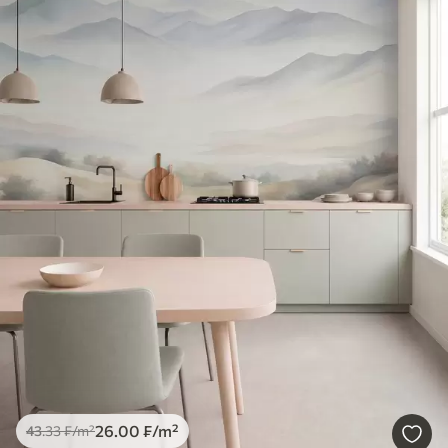
26
.00
₣
/m²
43
.33
₣
/m²