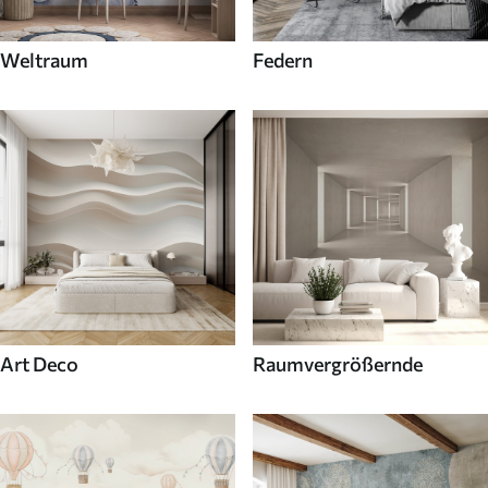
Weltraum
Federn
Art Deco
Raumvergrößernde