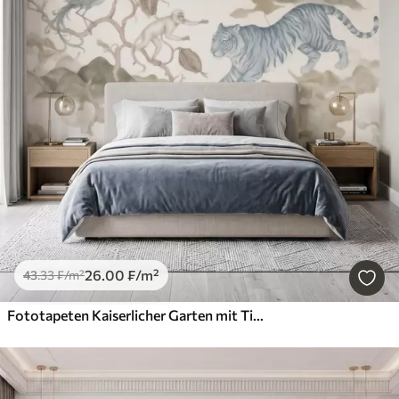
26
.00
₣
/m²
43
.33
₣
/m²
Fototapeten Kaiserlicher Garten mit Tieren im orientalischen Stil – Affe, Leopard, Tiger, Pfau und Reiher