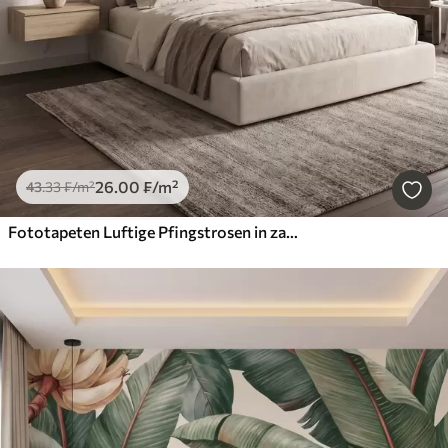
26
.00
₣
/m²
43
.33
₣
/m²
Fototapeten Luftige Pfingstrosen in zarten, puderbeigen Farbtönen