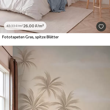
26
.00
₣
/m²
43
.33
₣
/m²
Fototapeten Gras, spitze Blätter