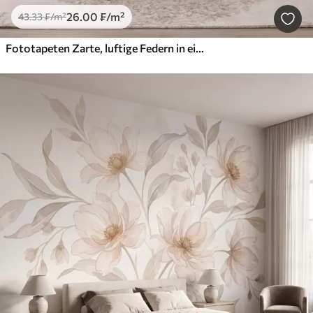
26
.00
₣
/m²
43
.33
₣
/m²
Fototapeten Zarte, luftige Federn in einem pfirsichrosa Schimmer