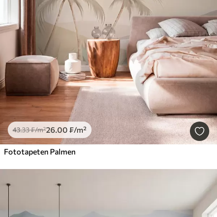
26
.00
₣
/m²
43
.33
₣
/m²
Fototapeten Palmen