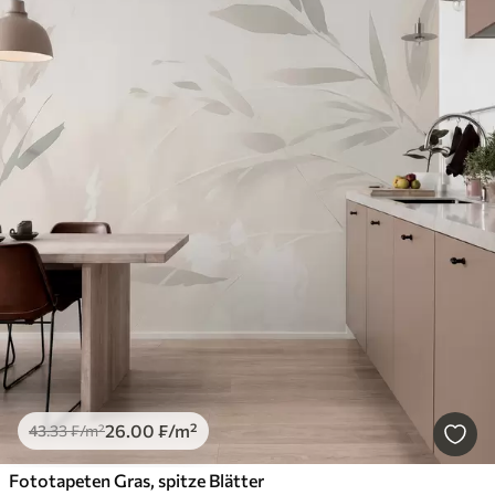
26
.00
₣
/m²
43
.33
₣
/m²
Fototapeten Gras, spitze Blätter