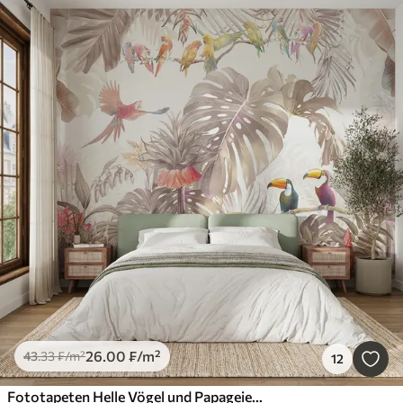
26
.00
₣
/m²
43
.33
₣
/m²
12
Fototapeten Helle Vögel und Papageien in den Tropen