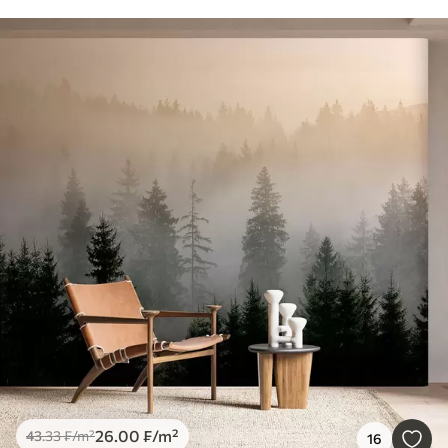
26
.00
₣
/m²
43
.33
₣
/m²
16