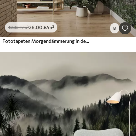
26
.00
₣
/m²
43
.33
₣
/m²
8
Fototapeten Morgendämmerung in den Tropen