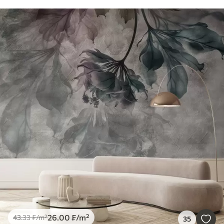
26
.00
₣
/m²
43
.33
₣
/m²
35