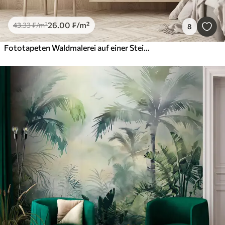
26
.00
₣
/m²
43
.33
₣
/m²
8
Fototapeten Waldmalerei auf einer Steinmauer