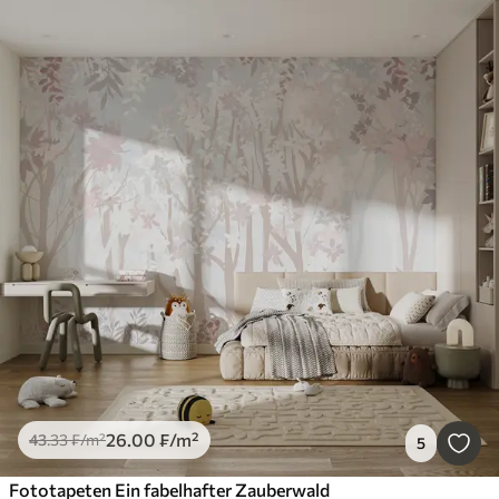
26
.00
₣
/m²
43
.33
₣
/m²
5
Fototapeten Ein fabelhafter Zauberwald