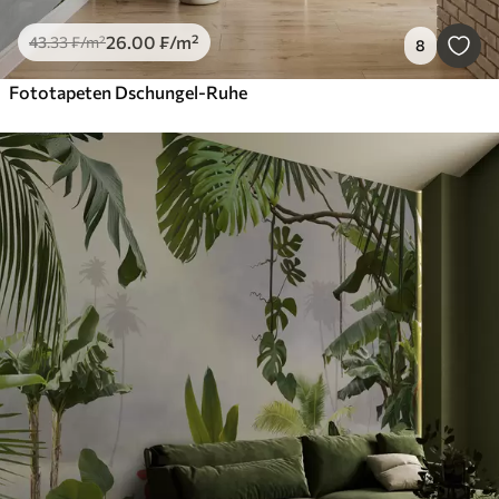
26
.00
₣
/m²
43
.33
₣
/m²
8
Fototapeten Dschungel-Ruhe