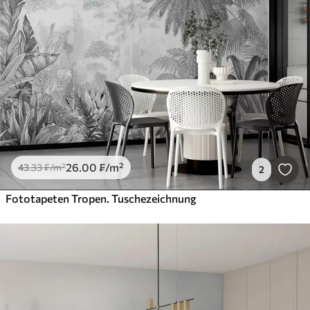
26
.00
₣
/m²
43
.33
₣
/m²
2
Fototapeten Tropen. Tuschezeichnung