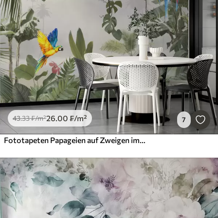
26
.00
₣
/m²
43
.33
₣
/m²
7
Fototapeten Papageien auf Zweigen im tropischen Wald