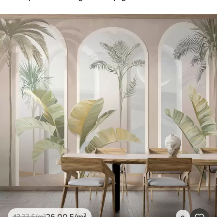
26
.00
₣
/m²
43
.33
₣
/m²