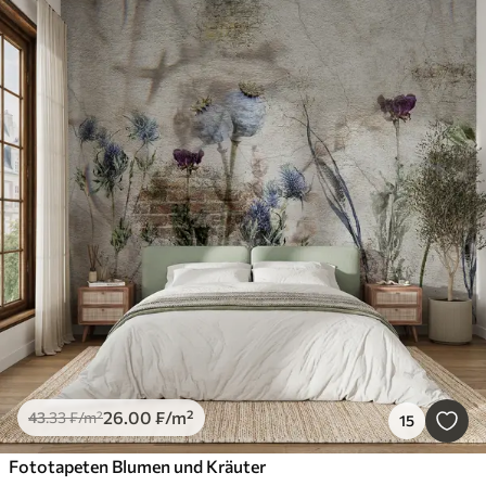
26
.00
₣
/m²
43
.33
₣
/m²
15
Fototapeten Blumen und Kräuter