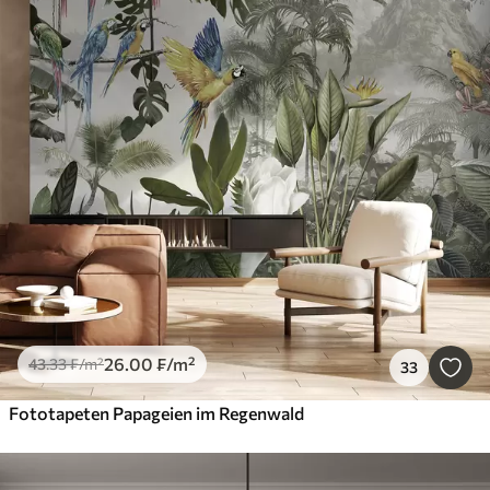
26
.00
₣
/m²
43
.33
₣
/m²
33
Fototapeten Papageien im Regenwald