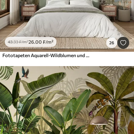
26
.00
₣
/m²
43
.33
₣
/m²
26
Fototapeten Aquarell-Wildblumen und Schmetterlinge