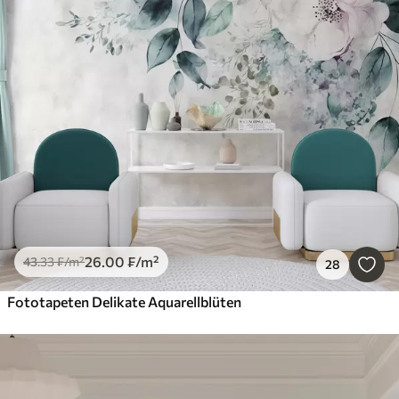
26
.00
₣
/m²
43
.33
₣
/m²
28
Fototapeten Delikate Aquarellblüten