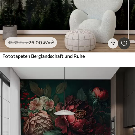
26
.00
₣
/m²
43
.33
₣
/m²
17
Fototapeten Berglandschaft und Ruhe