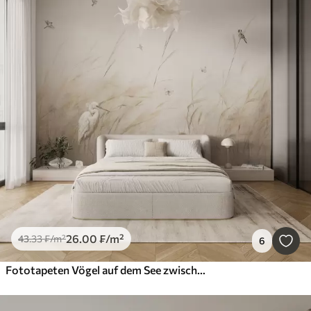
26
.00
₣
/m²
43
.33
₣
/m²
6
Fototapeten Vögel auf dem See zwischen getrockneten Blumen, Pflanzen und Gras