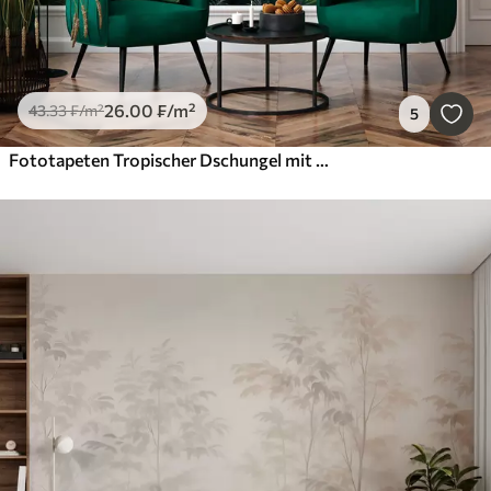
26
.00
₣
/m²
43
.33
₣
/m²
5
Fototapeten Tropischer Dschungel mit Palmen