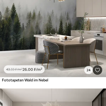
26
.00
₣
/m²
43
.33
₣
/m²
24
Fototapeten Wald im Nebel