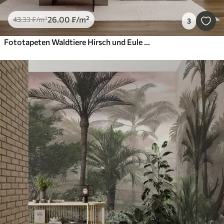
26
.00
₣
/m²
43
.33
₣
/m²
3
Fototapeten Waldtiere Hirsch und Eule in Grau