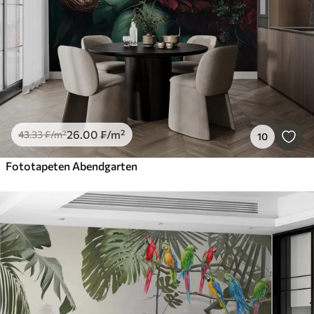
26
.00
₣
/m²
43
.33
₣
/m²
10
Fototapeten Abendgarten