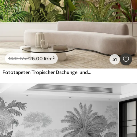
26
.00
₣
/m²
43
.33
₣
/m²
51
Fototapeten Tropischer Dschungel und Blätter