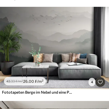
26
.00
₣
/m²
43
.33
₣
/m²
4
Fototapeten Berge im Nebel und eine Packung Vögel