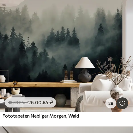
26
.00
₣
/m²
43
.33
₣
/m²
28
Fototapeten Nebliger Morgen, Wald