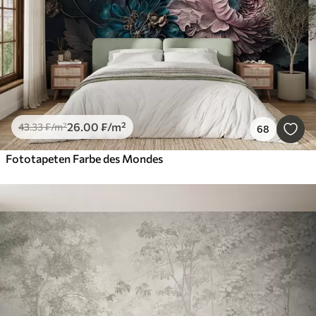
26
.00
₣
/m²
43
.33
₣
/m²
68
Fototapeten Farbe des Mondes