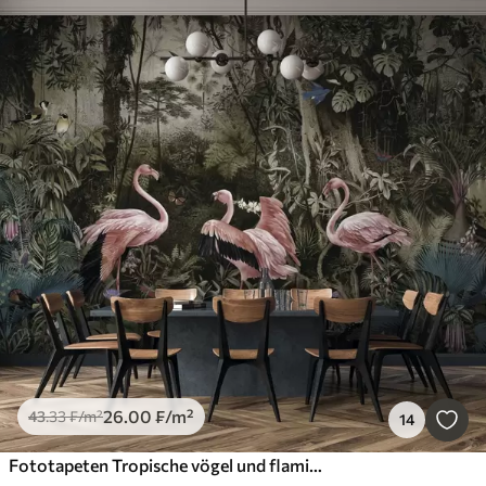
26
.00
₣
/m²
43
.33
₣
/m²
14
Fototapeten Tropische vögel und flamingos im dschungel