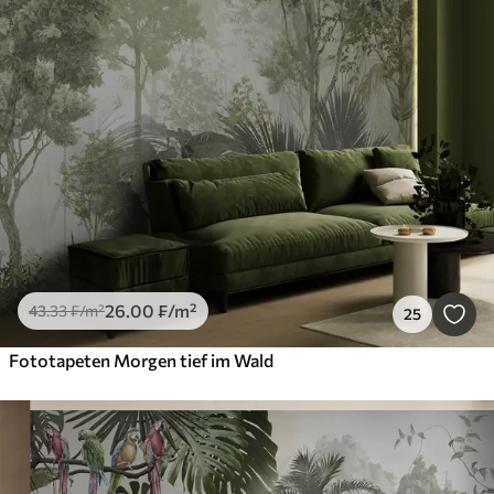
26
.00
₣
/m²
43
.33
₣
/m²
25
Fototapeten Morgen tief im Wald