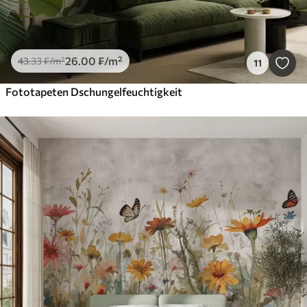
26
.00
₣
/m²
43
.33
₣
/m²
11
Fototapeten Dschungelfeuchtigkeit