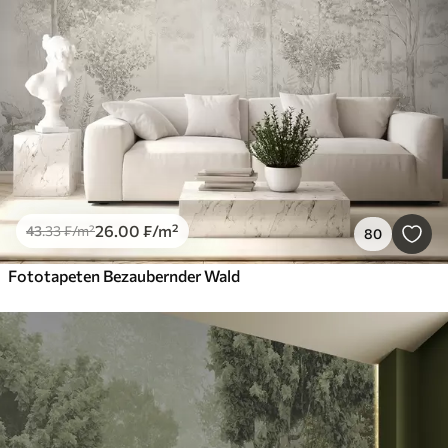
26
.00
₣
/m²
43
.33
₣
/m²
80
Fototapeten Bezaubernder Wald