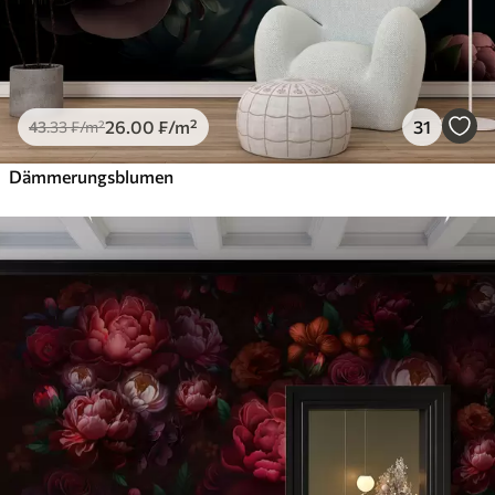
26
.00
₣
/m²
31
43
.33
₣
/m²
Dämmerungsblumen