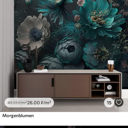
26
.00
₣
/m²
15
43
.33
₣
/m²
Morgenblumen