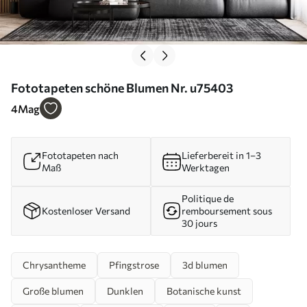
Fototapeten schöne Blumen Nr. u75403
4
Mag
Fototapeten nach
Lieferbereit in 1–3
Maß
Werktagen
Politique de
Kostenloser Versand
remboursement sous
30 jours
Chrysantheme
Pfingstrose
3d blumen
Große blumen
Dunklen
Botanische kunst