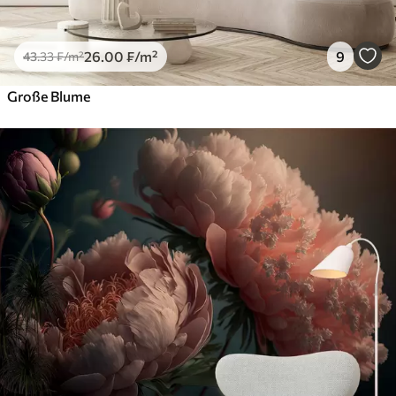
26
.00
₣
/m²
9
43
.33
₣
/m²
Große Blume