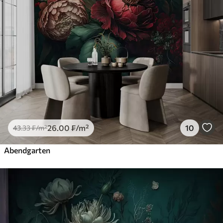
26
.00
₣
/m²
10
43
.33
₣
/m²
Abendgarten