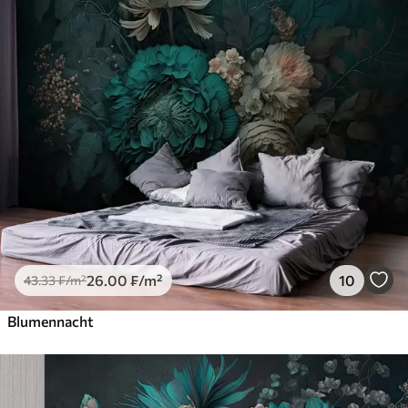
26
.00
₣
/m²
10
43
.33
₣
/m²
Blumennacht