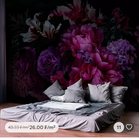
26
.00
₣
/m²
11
43
.33
₣
/m²