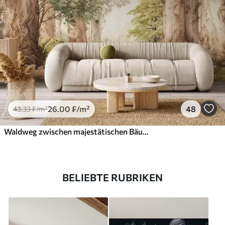
26
.00
₣
/m²
48
43
.33
₣
/m²
Waldweg zwischen majestätischen Bäumen im Aquarellstil
BELIEBTE RUBRIKEN