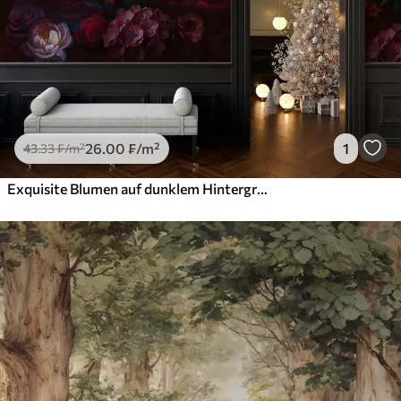
26
.00
₣
/m²
1
43
.33
₣
/m²
Exquisite Blumen auf dunklem Hintergrund