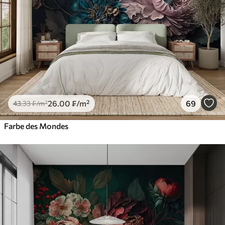
26
.00
₣
/m²
69
43
.33
₣
/m²
Farbe des Mondes