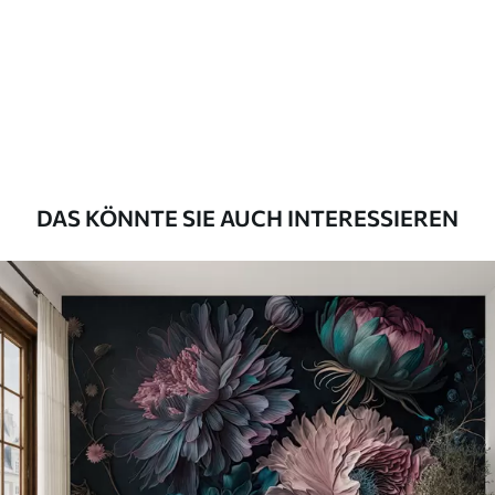
Premium
55
.00
33
.00
₣
/m²
Premium-Vinyl
63
.33
38
.00
₣
/m²
DAS KÖNNTE SIE AUCH INTERESSIEREN
Peel and Stick
80
.00
48
.00
₣
/m²