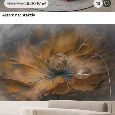
26
.00
₣
/m²
13
43
.33
₣
/m²
Astern nachtaktiv