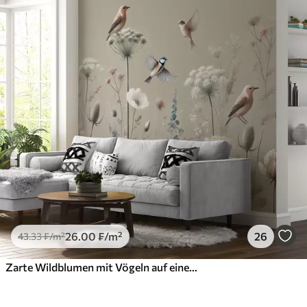
26
.00
₣
/m²
26
43
.33
₣
/m²
Zarte Wildblumen mit Vögeln auf einem beigen Hintergrund