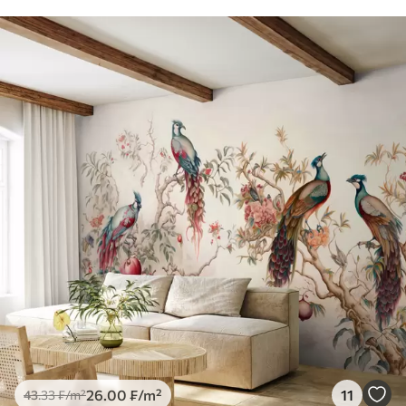
26
.00
₣
/m²
11
43
.33
₣
/m²