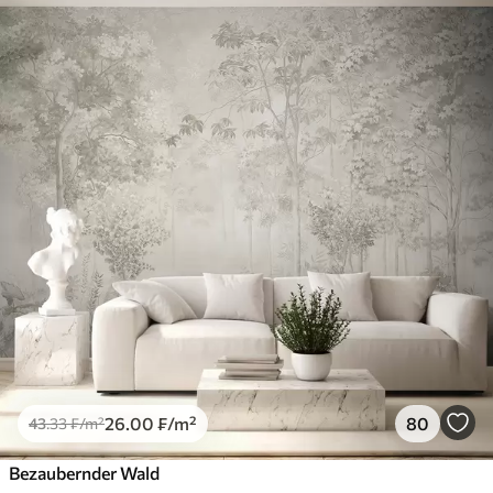
26
.00
₣
/m²
80
43
.33
₣
/m²
Bezaubernder Wald