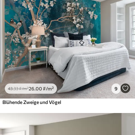
26
.00
₣
/m²
9
43
.33
₣
/m²
Blühende Zweige und Vögel