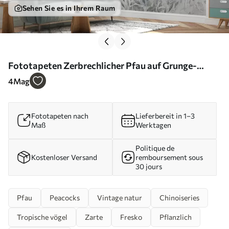
Sehen Sie es in Ihrem Raum
Fototapeten Zerbrechlicher Pfau auf Grunge-
Betonhintergrund Nr. u96727
4
Mag
Fototapeten nach
Lieferbereit in 1–3
Maß
Werktagen
Politique de
Kostenloser Versand
remboursement sous
30 jours
Pfau
Peacocks
Vintage natur
Chinoiseries
Tropische vögel
Zarte
Fresko
Pflanzlich