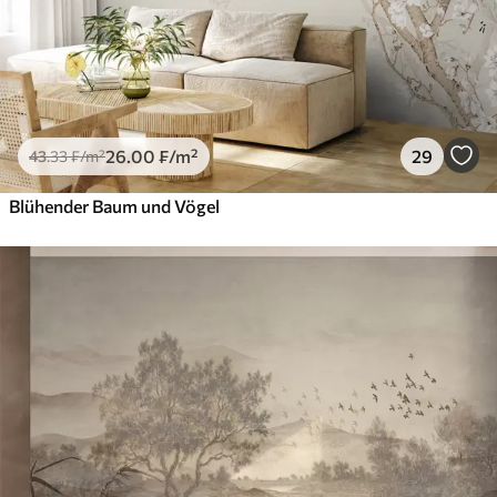
26
.00
₣
/m²
29
43
.33
₣
/m²
Blühender Baum und Vögel