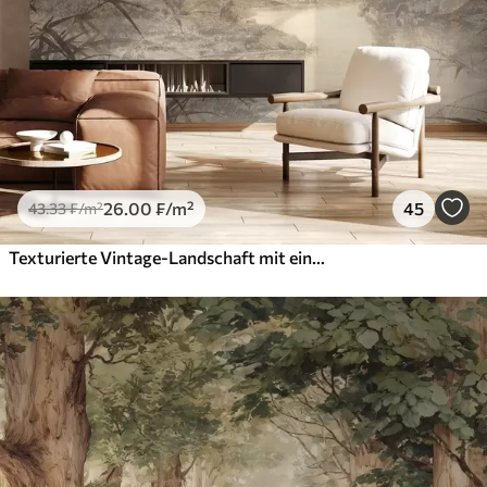
26
.00
₣
/m²
45
43
.33
₣
/m²
Texturierte Vintage-Landschaft mit einem Baum in der Nähe von Fluss und einem bewölkten Himmel, Natur Kunst in Sepia-Tönen