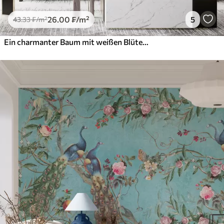
26
.00
₣
/m²
5
43
.33
₣
/m²
Ein charmanter Baum mit weißen Blüten vor dem Hintergrund der Wolken in einem interessanten Stil in zarten warmen Farben