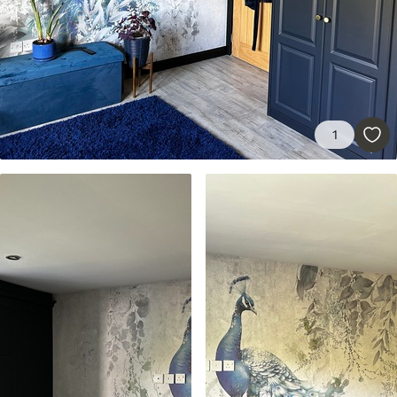
Premium
55
.00
33
.00
₣
/m²
Premium-Vinyl
1
63
.33
38
.00
₣
/m²
Peel and Stick
80
.00
48
.00
₣
/m²