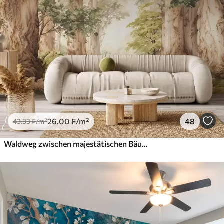
26
.00
₣
/m²
48
43
.33
₣
/m²
Waldweg zwischen majestätischen Bäumen im Aquarellstil