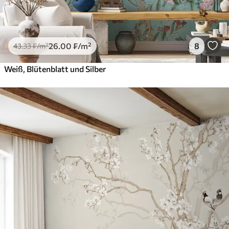
26
.00
₣
/m²
8
43
.33
₣
/m²
Weiß, Blütenblatt und Silber