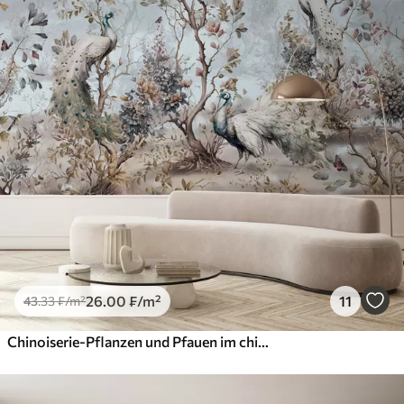
26
.00
₣
/m²
11
43
.33
₣
/m²
Chinoiserie-Pflanzen und Pfauen im chinesischen Stil