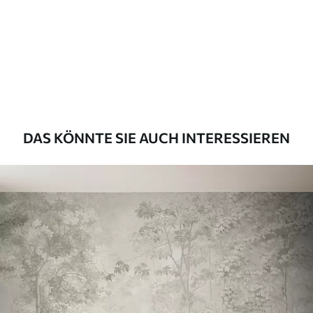
Premium
55
.00
33
.00
₣
/m²
Premium-Vinyl
63
.33
38
.00
₣
/m²
DAS KÖNNTE SIE AUCH INTERESSIEREN
Peel and Stick
80
.00
48
.00
₣
/m²