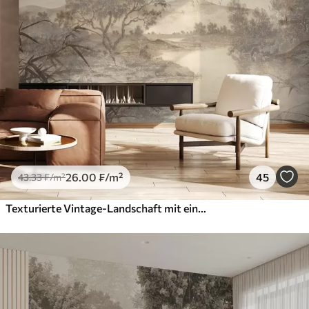
26
.00
₣
/m²
45
43
.33
₣
/m²
Texturierte Vintage-Landschaft mit einem Baum in der Nähe von Fluss und einem bewölkten Himmel, Natur Kunst in Sepia-Tönen