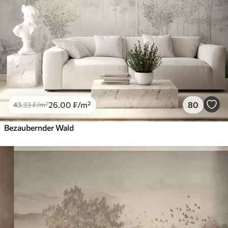
26
.00
₣
/m²
80
43
.33
₣
/m²
Bezaubernder Wald