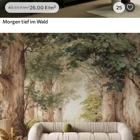
26
.00
₣
/m²
25
43
.33
₣
/m²
Morgen tief im Wald