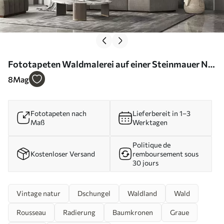
Fototapeten Waldmalerei auf einer Steinmauer Nr.
u97401
8
Mag
Fototapeten nach
Lieferbereit in 1–3
Maß
Werktagen
Politique de
Kostenloser Versand
remboursement sous
30 jours
Vintage natur
Dschungel
Waldland
Wald
Rousseau
Radierung
Baumkronen
Graue