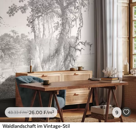
26
.00
₣
/m²
9
43
.33
₣
/m²
Waldlandschaft im Vintage-Stil