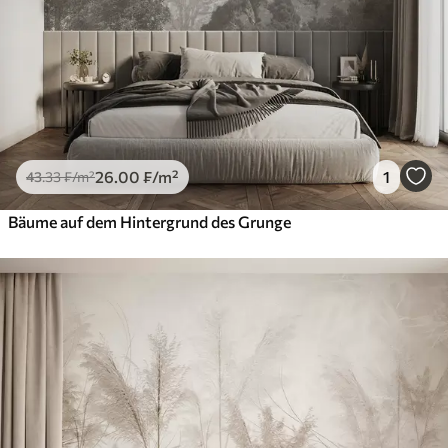
26
.00
₣
/m²
1
43
.33
₣
/m²
Bäume auf dem Hintergrund des Grunge