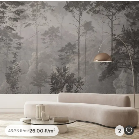
26
.00
₣
/m²
2
43
.33
₣
/m²