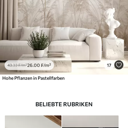
26
.00
₣
/m²
17
43
.33
₣
/m²
Hohe Pflanzen in Pastellfarben
BELIEBTE RUBRIKEN