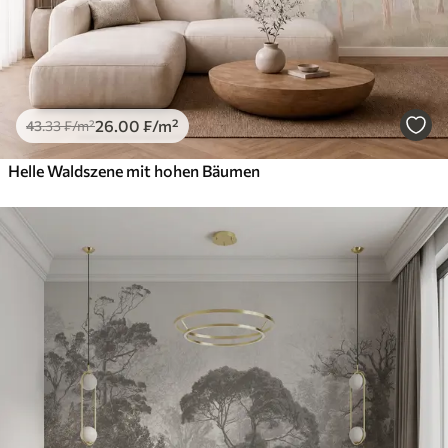
26
.00
₣
/m²
43
.33
₣
/m²
Helle Waldszene mit hohen Bäumen