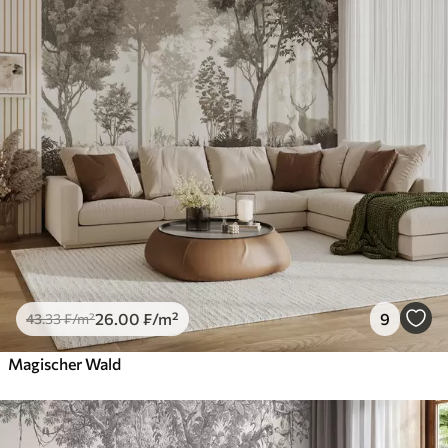
26
.00
₣
/m²
9
43
.33
₣
/m²
Magischer Wald