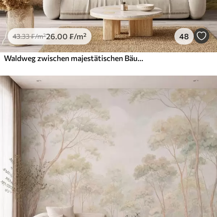
26
.00
₣
/m²
48
43
.33
₣
/m²
Waldweg zwischen majestätischen Bäumen im Aquarellstil