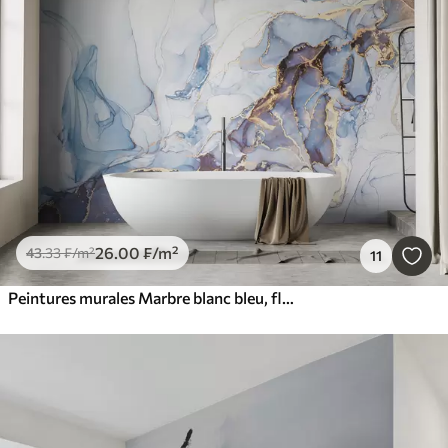
26
.00
₣
/m²
43
.33
₣
/m²
11
Peintures murales Marbre blanc bleu, fluide