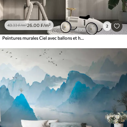
26
.00
₣
/m²
43
.33
₣
/m²
2
Peintures murales Ciel avec ballons et hélicoptères