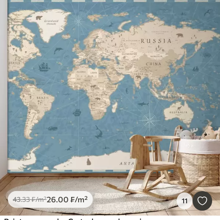
26
.00
₣
/m²
43
.33
₣
/m²
11