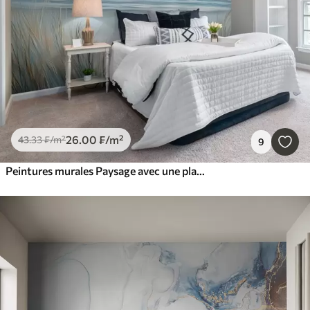
26
.00
₣
/m²
43
.33
₣
/m²
9
Peintures murales Paysage avec une plage sauvage dans le style de la peinture à l'huile