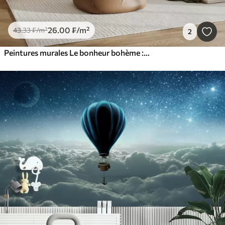
26
.00
₣
/m²
43
.33
₣
/m²
2
Peintures murales Le bonheur bohème : un paysage serein de montagnes, d'arbres et de soleil