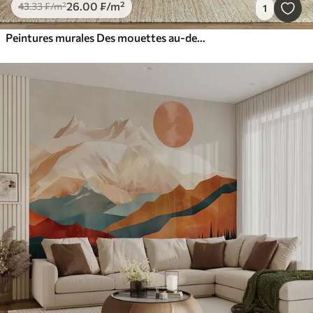
26
.00
₣
/m²
43
.33
₣
/m²
1
Peintures murales Des mouettes au-dessus de la mer