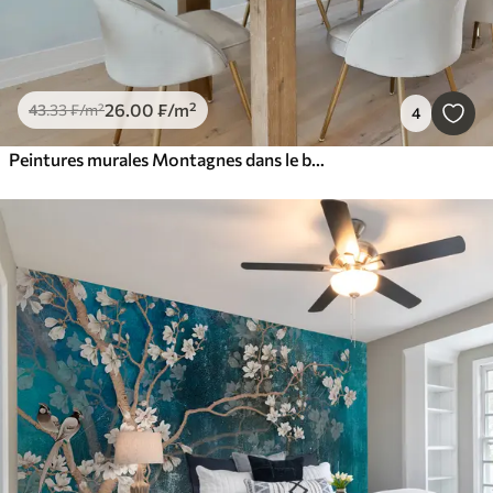
26
.00
₣
/m²
43
.33
₣
/m²
4
Peintures murales Montagnes dans le brouillard