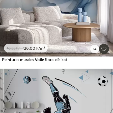
26
.00
₣
/m²
43
.33
₣
/m²
14
Peintures murales Voile floral délicat