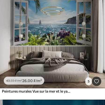
26
.00
₣
/m²
43
.33
₣
/m²
5
Peintures murales Vue sur la mer et le yacht depuis la fenêtre