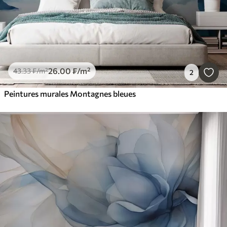
26
.00
₣
/m²
43
.33
₣
/m²
2
Peintures murales Montagnes bleues