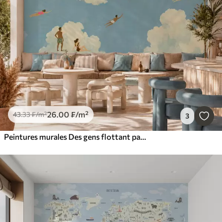
26
.00
₣
/m²
43
.33
₣
/m²
3
Peintures murales Des gens flottant parmi les nuages dans un ciel bleu