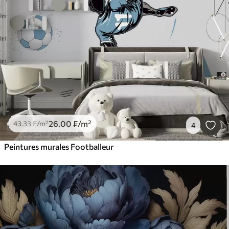
26
.00
₣
/m²
43
.33
₣
/m²
4
Peintures murales Footballeur