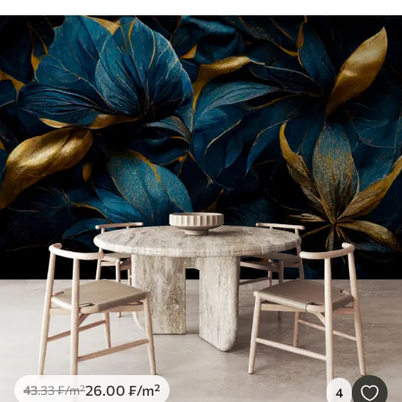
26
.00
₣
/m²
43
.33
₣
/m²
4