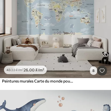
26
.00
₣
/m²
43
.33
₣
/m²
8
Peintures murales Carte du monde pour enfants avec animaux et points de repère