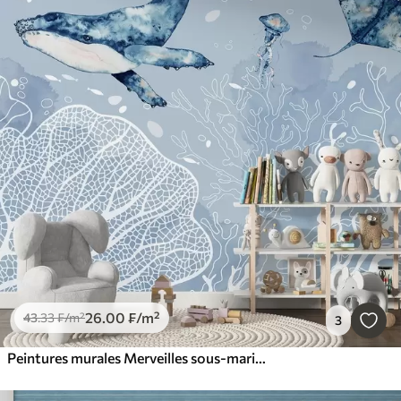
26
.00
₣
/m²
43
.33
₣
/m²
3
Peintures murales Merveilles sous-marines de la vie marine