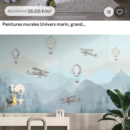
26
.00
₣
/m²
43
.33
₣
/m²
12
Peintures murales Univers marin, grandes baleines, poissons et tortues