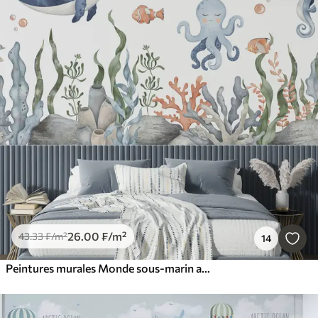
26
.00
₣
/m²
43
.33
₣
/m²
14
Peintures murales Monde sous-marin avec baleine, poulpe, tortue