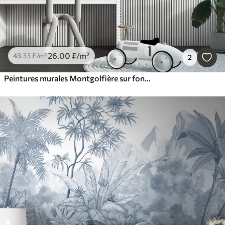
26
.00
₣
/m²
43
.33
₣
/m²
2
Peintures murales Montgolfière sur fond de ciel nocturne