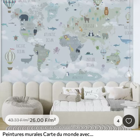
26
.00
₣
/m²
43
.33
₣
/m²
4
Peintures murales Carte du monde avec animaux et ballons