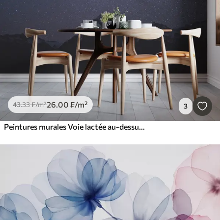
26
.00
₣
/m²
43
.33
₣
/m²
3
Peintures murales Voie lactée au-dessus des montagnes