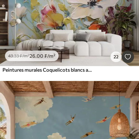
26
.00
₣
/m²
43
.33
₣
/m²
22
Peintures murales Coquelicots blancs abstraits sur fond bleu, imitation de coups de pinceau