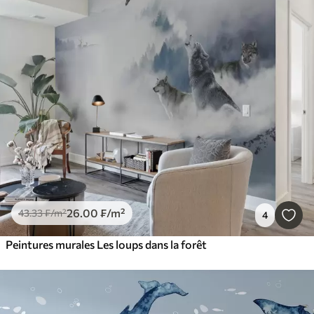
26
.00
₣
/m²
43
.33
₣
/m²
4
Peintures murales Les loups dans la forêt