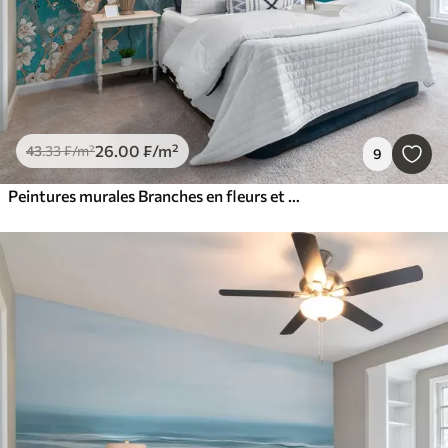
26
.00
₣
/m²
43
.33
₣
/m²
9
Peintures murales Branches en fleurs et oiseaux