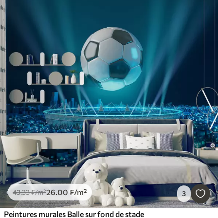
26
.00
₣
/m²
43
.33
₣
/m²
3
Peintures murales Balle sur fond de stade