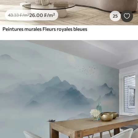
26
.00
₣
/m²
43
.33
₣
/m²
25
Peintures murales Fleurs royales bleues