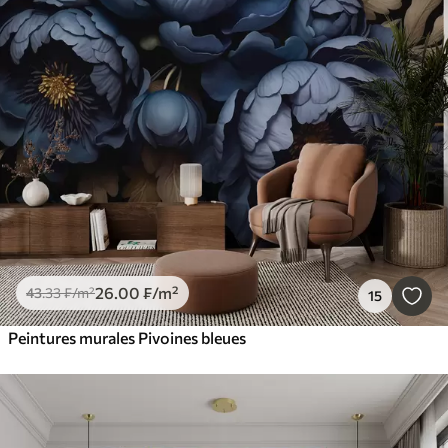
26
.00
₣
/m²
43
.33
₣
/m²
15
Peintures murales Pivoines bleues