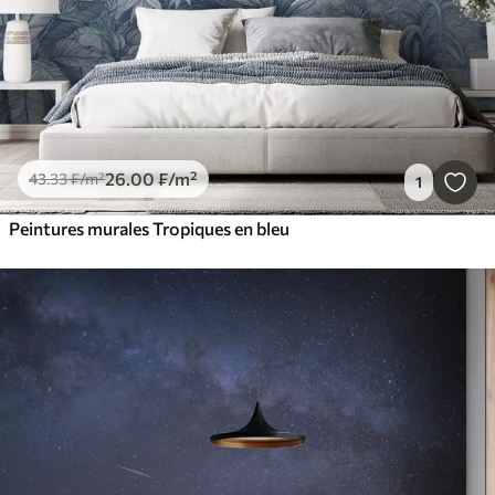
26
.00
₣
/m²
43
.33
₣
/m²
1
Peintures murales Tropiques en bleu