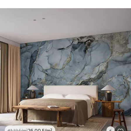
26
.00
₣
/m²
43
.33
₣
/m²