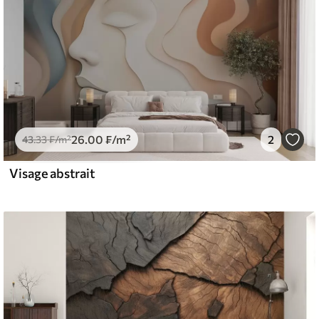
26
.00
₣
/m²
2
43
.33
₣
/m²
Visage abstrait