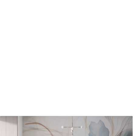
Méthode d'application
Application transparente
Description des matériaux
Standard
Pr
43
.33
55
.
26
.00
₣
/m²
Vinyle Premium
Pee
63
.33
80
.
38
.00
₣
/m²