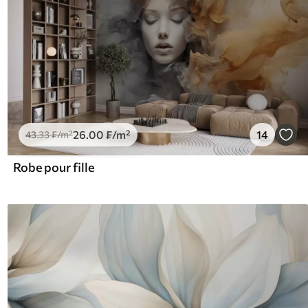
26
.00
₣
/m²
14
43
.33
₣
/m²
Robe pour fille