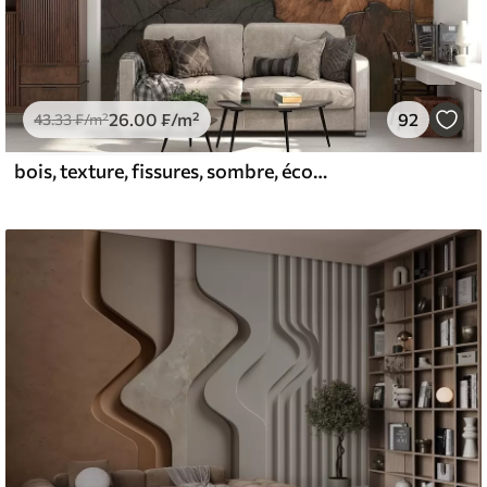
26
.00
₣
/m²
92
43
.33
₣
/m²
bois, texture, fissures, sombre, écorce, surface