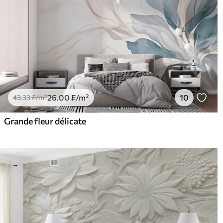
26
.00
₣
/m²
10
43
.33
₣
/m²
Grande fleur délicate