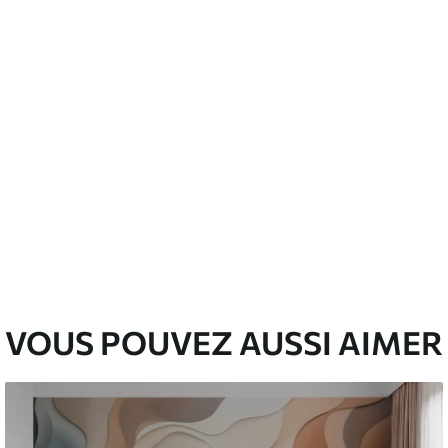
emium
00
33
.00
₣
/m²
l and Stick
00
48
.00
₣
/m²
VOUS POUVEZ AUSSI AIMER