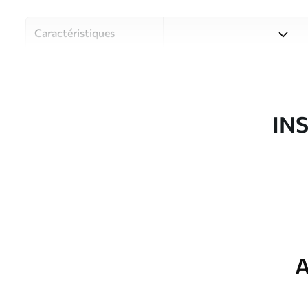
Caractéristiques
Matériau
Choisissez parmi trois maté
pièces et des budgets diffé
disponibles ci-dessous ou lo
IN
Auteur
Studio de design Uwalls
Article du produit
u74762
Production
Imprimé sur commande et liv
Options
Vernis protecteur et/ou coll
supplémentaires
A
Entretien
Nettoyage doux avec une épo
protecteur être nettoyés à l