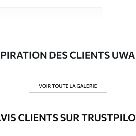
riaux de haute qualité, chacun adapté à des
rents. De plus amples informations sont
rs du processus de personnalisation.
SPIRATION DES CLIENTS UWA
VOIR TOUTE LA GALERIE
ré en rouleaux jusqu’à 50 cm de large.
e pour papier peint disponibles.
VIS CLIENTS SUR TRUSTPIL
nge. Les papiers peints avec Vernis
’eau.