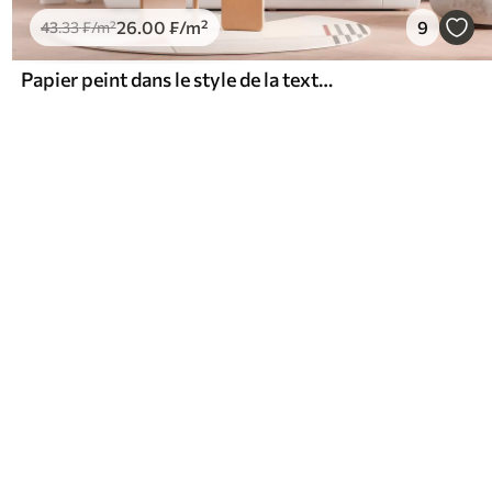
26
.00
₣
/m²
9
43
.33
₣
/m²
Papier peint dans le style de la texture liquide