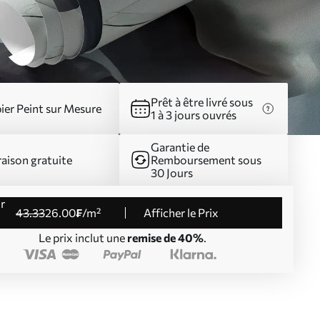
Prêt à être livré sous
ier Peint sur Mesure
1 à 3 jours ouvrés
Garantie de
raison gratuite
Remboursement sous
30 Jours
43
.33
26
.00
₣
/m²
Afficher le Prix
Le prix inclut une
remise de 40%
.