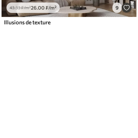
26
.00
₣
/m²
9
43
.33
₣
/m²
Illusions de texture