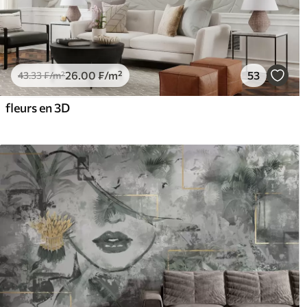
26
.00
₣
/m²
53
43
.33
₣
/m²
fleurs en 3D