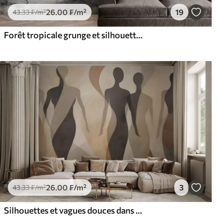
26
.00
₣
/m²
19
43
.33
₣
/m²
Forêt tropicale grunge et silhouette de fille
26
.00
₣
/m²
3
43
.33
₣
/m²
Silhouettes et vagues douces dans des tons chauds beige-gris