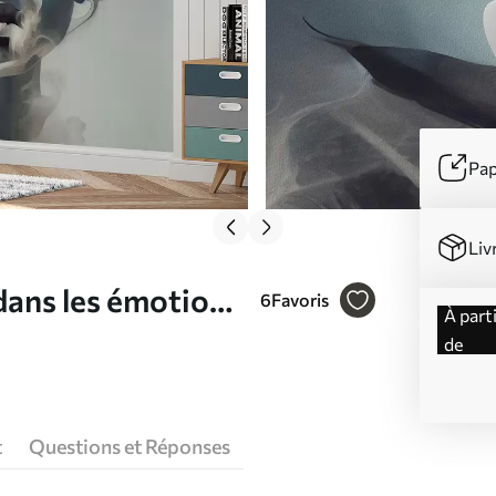
Pap
Liv
dans les émotions
6
Favoris
à partir
de
t
Questions et Réponses