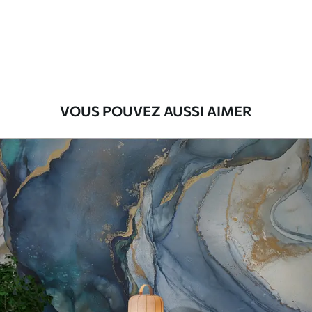
Premium
55
.00
33
.00
₣
/m²
Vinyle Premium
63
.33
38
.00
₣
/m²
VOUS POUVEZ AUSSI AIMER
Peel and Stick
80
.00
48
.00
₣
/m²