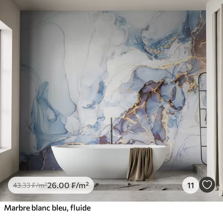
26
.00
₣
/m²
11
43
.33
₣
/m²
Marbre blanc bleu, fluide