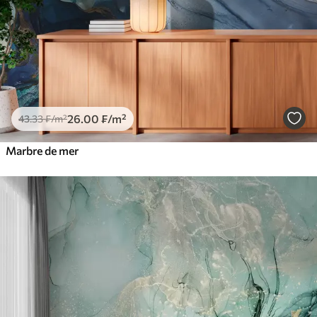
26
.00
₣
/m²
43
.33
₣
/m²
Marbre de mer