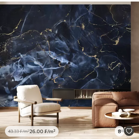
26
.00
₣
/m²
8
43
.33
₣
/m²