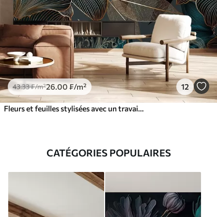
26
.00
₣
/m²
12
43
.33
₣
/m²
Fleurs et feuilles stylisées avec un travail de ligne complexe dans les tons sarcelle et jaune sur fond sombre
CATÉGORIES POPULAIRES