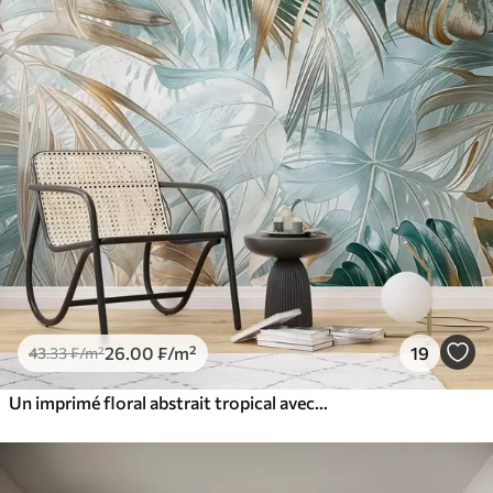
26
.00
₣
/m²
19
43
.33
₣
/m²
Un imprimé floral abstrait tropical avec de grandes feuilles de palmier dans des tons bleus et beiges crée une atmosphère luxuriante