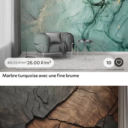
26
.00
₣
/m²
10
43
.33
₣
/m²
Marbre turquoise avec une fine brume