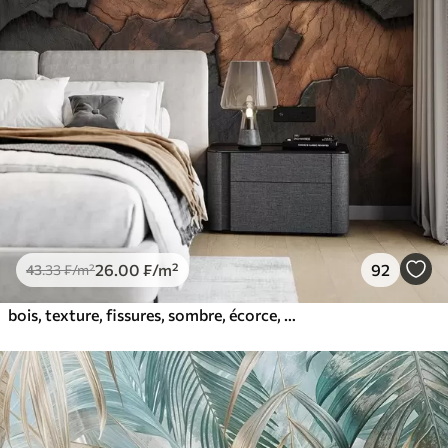
26
.00
₣
/m²
92
43
.33
₣
/m²
bois, texture, fissures, sombre, écorce, surface