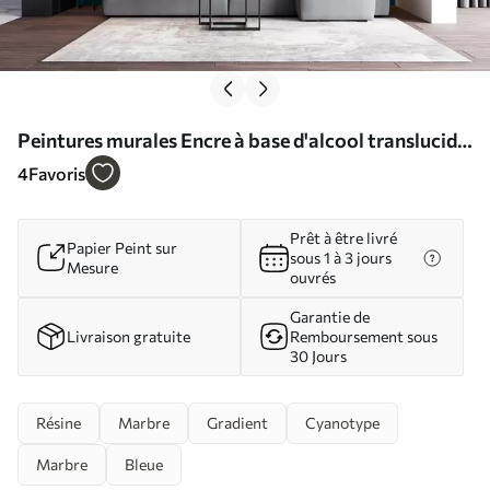
Peintures murales Encre à base d'alcool translucide
Nr. u94262
4
Favoris
Prêt à être livré
Papier Peint sur
sous 1 à 3 jours
Mesure
ouvrés
Garantie de
Livraison gratuite
Remboursement sous
30 Jours
Résine
Marbre
Gradient
Cyanotype
Marbre
Bleue