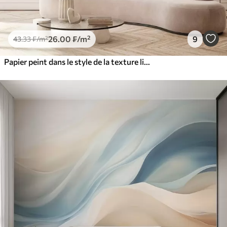
26
.00
₣
/m²
9
43
.33
₣
/m²
Papier peint dans le style de la texture liquide