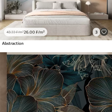
26
.00
₣
/m²
3
43
.33
₣
/m²
Abstraction