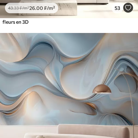
26
.00
₣
/m²
53
43
.33
₣
/m²
fleurs en 3D