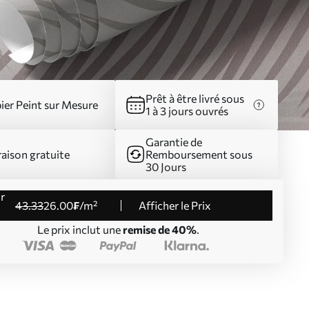
Prêt à être livré sous
ier Peint sur Mesure
1 à 3 jours ouvrés
Garantie de
raison gratuite
Remboursement sous
30 Jours
43
.33
26
.00
₣
/m²
Afficher le Prix
Le prix inclut une
remise de 40%
.