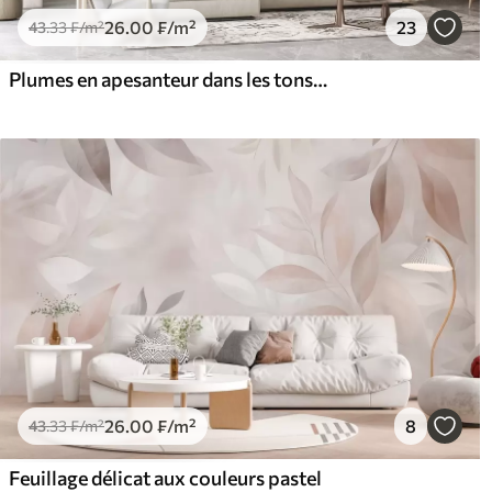
26
.00
₣
/m²
23
43
.33
₣
/m²
Plumes en apesanteur dans les tons crème vanille
26
.00
₣
/m²
8
43
.33
₣
/m²
Feuillage délicat aux couleurs pastel