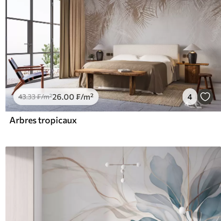
26
.00
₣
/m²
4
43
.33
₣
/m²
Arbres tropicaux