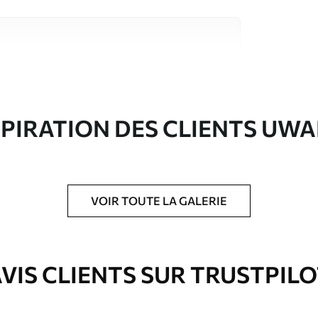
riaux de haute qualité, chacun adapté à des
rents. De plus amples informations sont
rs du processus de personnalisation.
SPIRATION DES CLIENTS UWA
VOIR TOUTE LA GALERIE
ré en rouleaux jusqu’à 50 cm de large.
VIS CLIENTS SUR TRUSTPIL
e pour papier peint disponibles.