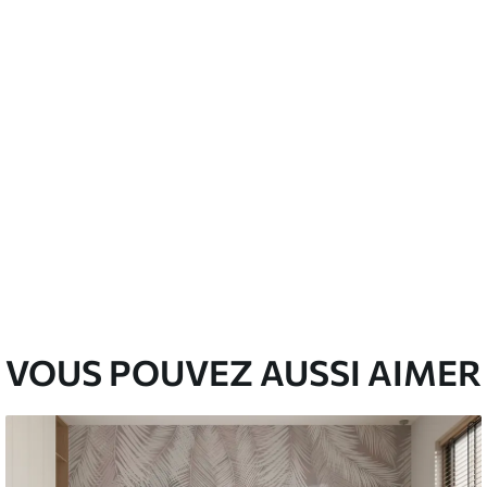
nge. Les papiers peints avec Vernis
’eau.
emium
00
33
.00
₣
/m²
l and Stick
00
48
.00
₣
/m²
VOUS POUVEZ AUSSI AIMER