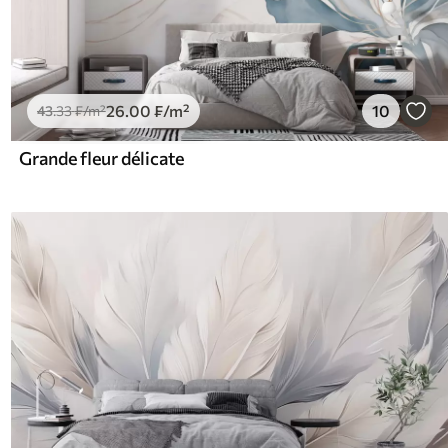
26
.00
₣
/m²
10
43
.33
₣
/m²
Grande fleur délicate