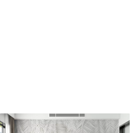
Entretien
Nettoyage doux avec une épo
protecteur être nettoyés à l
Méthode d'application
Application transparente
Description des matériaux
Standard
Pr
43
.33
55
.
26
.00
₣
/m²
Vinyle Premium
Pee
63
.33
80
.
38
.00
₣
/m²