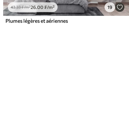
26
.00
₣
/m²
19
43
.33
₣
/m²
Plumes légères et aériennes