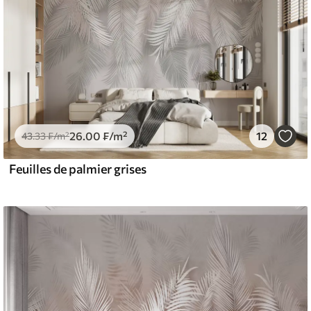
26
.00
₣
/m²
12
43
.33
₣
/m²
Feuilles de palmier grises