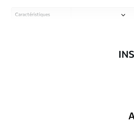
Caractéristiques
Matériau
Choisissez parmi trois maté
pièces et des budgets diffé
disponibles ci-dessous ou lo
IN
Auteur
Studio de design Uwalls
Article du produit
u94375
Finition
Semi-mate
Production
Imprimé sur commande et liv
A
Options
Vernis protecteur et/ou coll
supplémentaires