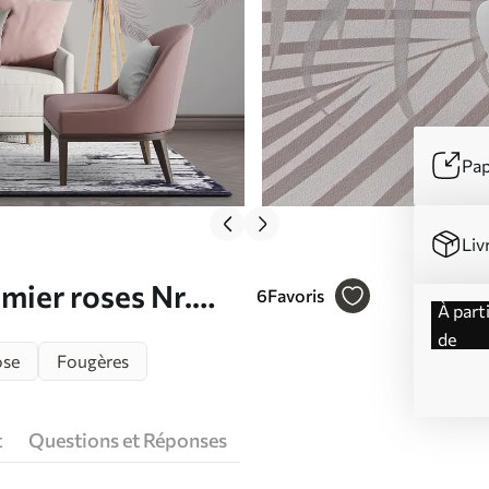
Pap
Liv
lmier roses Nr.
6
Favoris
à partir
de
ose
Fougères
t
Questions et Réponses