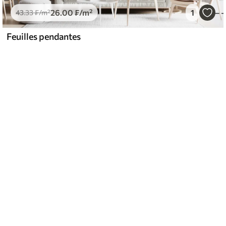
26
.00
₣
/m²
1
43
.33
₣
/m²
Feuilles pendantes