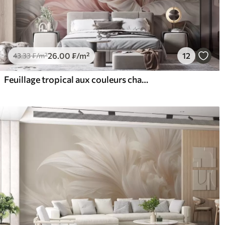
26
.00
₣
/m²
12
43
.33
₣
/m²
Feuillage tropical aux couleurs chatoyantes