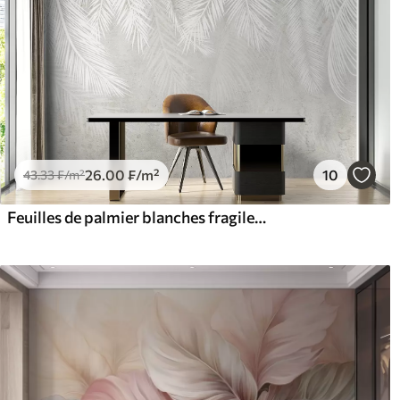
26
.00
₣
/m²
10
43
.33
₣
/m²
Feuilles de palmier blanches fragiles à la texture grunge