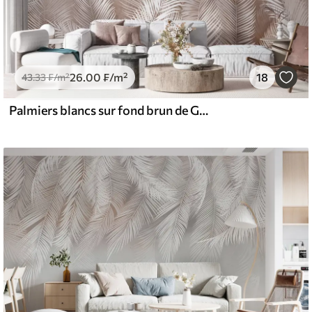
26
.00
₣
/m²
18
43
.33
₣
/m²
Palmiers blancs sur fond brun de Granzh