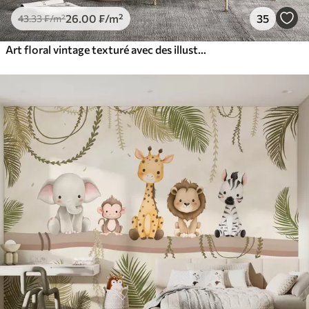
26
.00
₣
/m²
35
43
.33
₣
/m²
Art floral vintage texturé avec des illustrations délicates de fleurs et de feuilles de jardin dessinées, dans des tons pastel beige et sépia doux