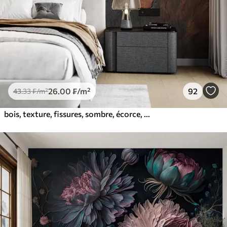
26
.00
₣
/m²
92
43
.33
₣
/m²
bois, texture, fissures, sombre, écorce, surface