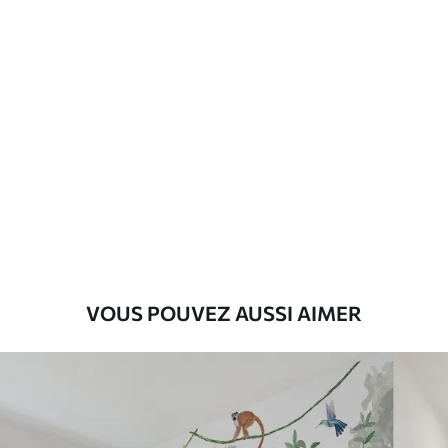
Description des matériaux
Standard
43
.33
26
.00
₣
/m²
Premium
55
.00
33
.00
₣
/m²
Vinyle Premium
63
.33
38
.00
₣
/m²
VOUS POUVEZ AUSSI AIMER
Peel and Stick
80
.00
48
.00
₣
/m²