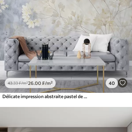
26
.00
₣
/m²
40
43
.33
₣
/m²
Délicate impression abstraite pastel de fleurs blanches sur fond flou, douce et éthérée