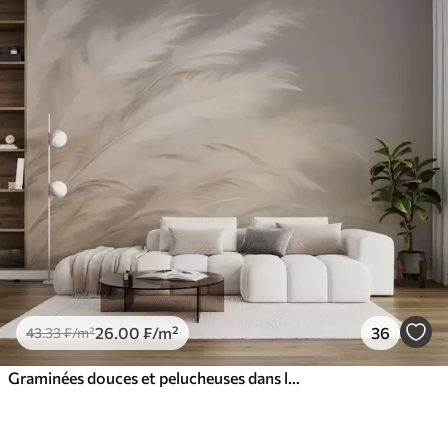
26
.00
₣
/m²
36
43
.33
₣
/m²
Graminées douces et pelucheuses dans les tons beige et gris