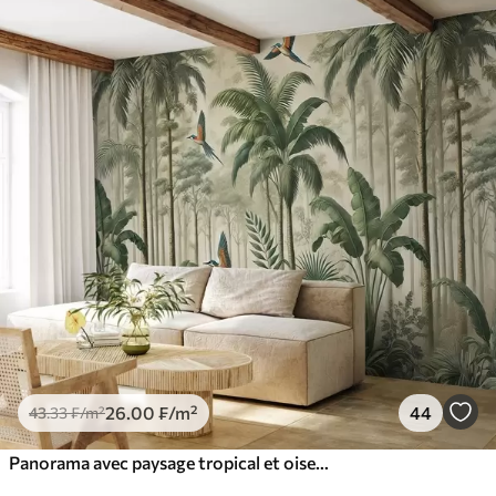
26
.00
₣
/m²
44
43
.33
₣
/m²
Panorama avec paysage tropical et oiseaux