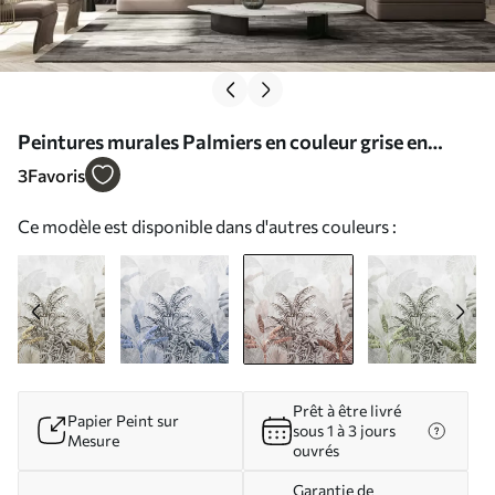
Peintures murales Palmiers en couleur grise en
couleur gris-brun Nr. u71284v2
3
Favoris
Ce modèle est disponible dans d'autres couleurs :
Prêt à être livré
Papier Peint sur
sous 1 à 3 jours
Mesure
ouvrés
Garantie de