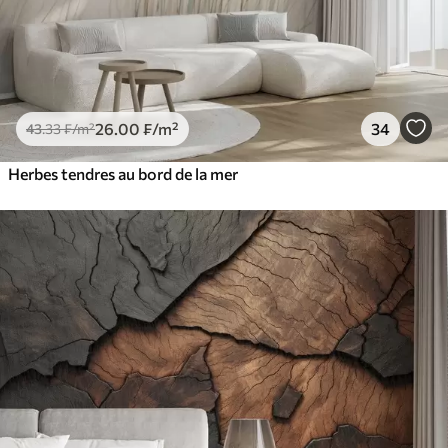
26
.00
₣
/m²
34
43
.33
₣
/m²
Herbes tendres au bord de la mer