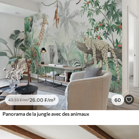
26
.00
₣
/m²
60
43
.33
₣
/m²
Panorama de la jungle avec des animaux