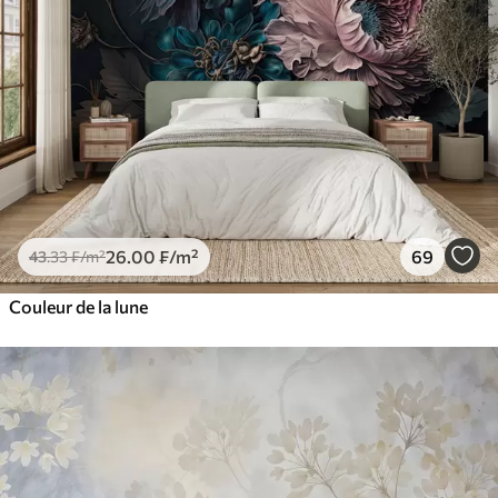
26
.00
₣
/m²
69
43
.33
₣
/m²
Couleur de la lune