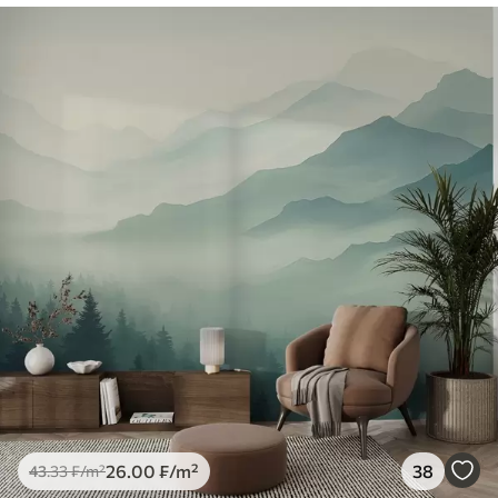
26
.00
₣
/m²
38
43
.33
₣
/m²