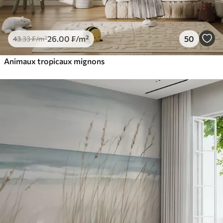
26
.00
₣
/m²
50
43
.33
₣
/m²
Animaux tropicaux mignons