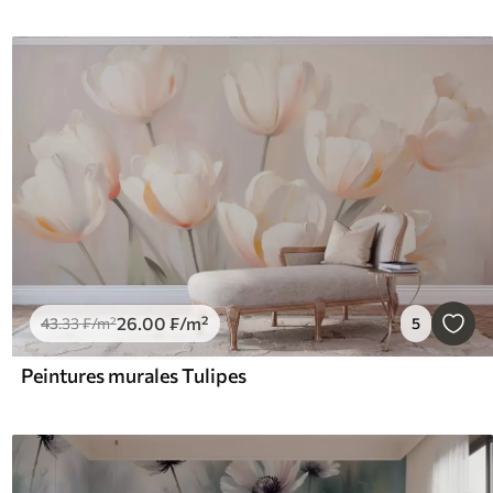
26
.00
₣
/m²
43
.33
₣
/m²
5
Peintures murales Tulipes