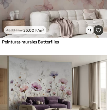
26
.00
₣
/m²
43
.33
₣
/m²
11
Peintures murales Butterflies