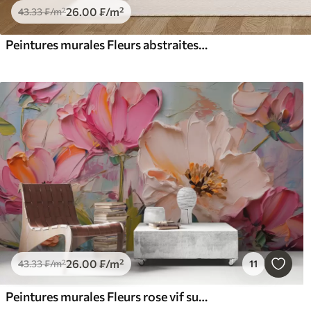
26
.00
₣
/m²
43
.33
₣
/m²
Peintures murales Fleurs abstraites à la peinture à l'huile dans des tons doux
26
.00
₣
/m²
43
.33
₣
/m²
11
Peintures murales Fleurs rose vif sur fond gris bleu clair