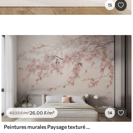
15
26
.00
₣
/m²
43
.33
₣
/m²
14
Peintures murales Paysage texturé avec branche de cerisier en fleurs, feuilles roses, arrière-plan doux et brumeux