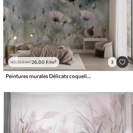
26
.00
₣
/m²
43
.33
₣
/m²
3
Peintures murales Délicats coquelicots roses et violets avec des tiges et des bourgeons verts sur un fond texturé doux et flou