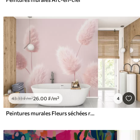
26
.00
₣
/m²
43
.33
₣
/m²
4
Peintures murales Fleurs séchées roses dans un style bohème