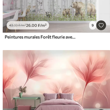
26
.00
₣
/m²
43
.33
₣
/m²
9
Peintures murales Forêt fleurie avec animaux