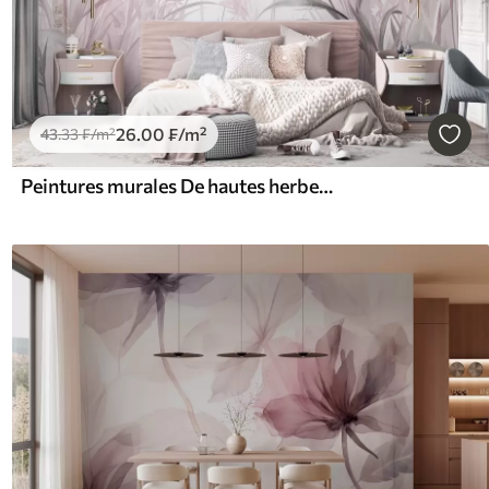
26
.00
₣
/m²
43
.33
₣
/m²
Peintures murales De hautes herbes et des roseaux fins, aux teintes douces et discrètes de rose et de gris, texturés