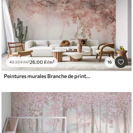
26
.00
₣
/m²
43
.33
₣
/m²
16
Peintures murales Branche de printemps